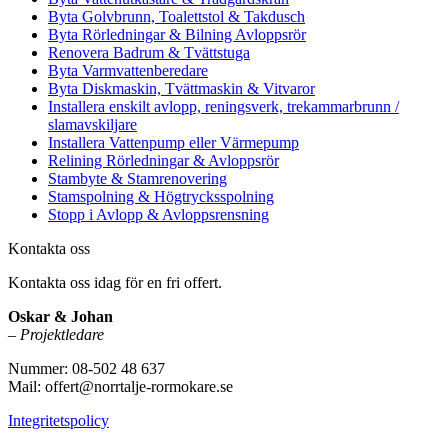
Byta Golvbrunn, Toalettstol & Takdusch
Byta Rörledningar & Bilning Avloppsrör
Renovera Badrum & Tvättstuga
Byta Varmvattenberedare
Byta Diskmaskin, Tvättmaskin & Vitvaror
Installera enskilt avlopp, reningsverk, trekammarbrunn /
slamavskiljare
Installera Vattenpump eller Värmepump
Relining Rörledningar & Avloppsrör
Stambyte & Stamrenovering
Stamspolning & Högtrycksspolning
Stopp i Avlopp & Avloppsrensning
Kontakta oss
Kontakta oss idag för en fri offert.
Oskar & Johan
–
Projektledare
Nummer: 08-502 48 637
Mail: offert@norrtalje-rormokare.se
Integritetspolicy