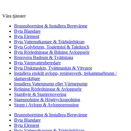
Våra tjänster
Brunnsborrning & Installera Bergvärme
Byta Blandare
Byta Element
Byta Vattenutkastare & Trädgårdskran
Byta Golvbrunn, Toalettstol & Takdusch
Byta Rörledningar & Bilning Avloppsrör
Renovera Badrum & Tvättstuga
Byta Varmvattenberedare
Byta Diskmaskin, Tvättmaskin & Vitvaror
Installera enskilt avlopp, reningsverk, trekammarbrunn /
slamavskiljare
Installera Vattenpump eller Värmepump
Relining Rörledningar & Avloppsrör
Stambyte & Stamrenovering
Stamspolning & Högtrycksspolning
Stopp i Avlopp & Avloppsrensning
Brunnsborrning & Installera Bergvärme
Byta Blandare
Byta Element
Byta Vattenutkastare & Trädgårdskran