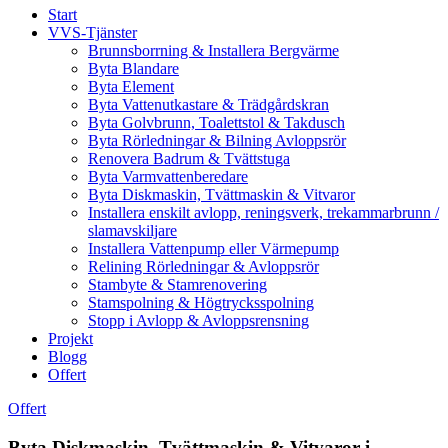
Start
VVS-Tjänster
Brunnsborrning & Installera Bergvärme
Byta Blandare
Byta Element
Byta Vattenutkastare & Trädgårdskran
Byta Golvbrunn, Toalettstol & Takdusch
Byta Rörledningar & Bilning Avloppsrör
Renovera Badrum & Tvättstuga
Byta Varmvattenberedare
Byta Diskmaskin, Tvättmaskin & Vitvaror
Installera enskilt avlopp, reningsverk, trekammarbrunn /
slamavskiljare
Installera Vattenpump eller Värmepump
Relining Rörledningar & Avloppsrör
Stambyte & Stamrenovering
Stamspolning & Högtrycksspolning
Stopp i Avlopp & Avloppsrensning
Projekt
Blogg
Offert
Offert
Byta Diskmaskin, Tvättmaskin & Vitvaror i