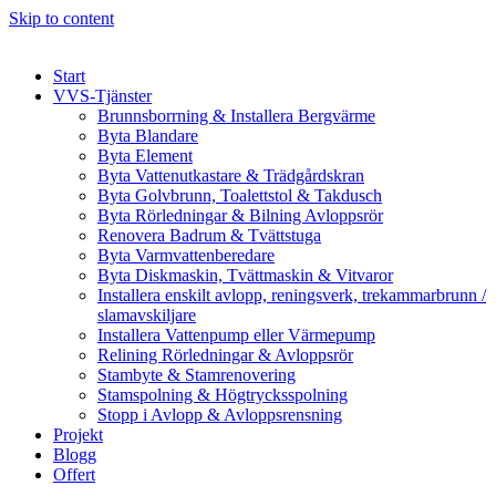
Skip to content
Start
VVS-Tjänster
Brunnsborrning & Installera Bergvärme
Byta Blandare
Byta Element
Byta Vattenutkastare & Trädgårdskran
Byta Golvbrunn, Toalettstol & Takdusch
Byta Rörledningar & Bilning Avloppsrör
Renovera Badrum & Tvättstuga
Byta Varmvattenberedare
Byta Diskmaskin, Tvättmaskin & Vitvaror
Installera enskilt avlopp, reningsverk, trekammarbrunn /
slamavskiljare
Installera Vattenpump eller Värmepump
Relining Rörledningar & Avloppsrör
Stambyte & Stamrenovering
Stamspolning & Högtrycksspolning
Stopp i Avlopp & Avloppsrensning
Projekt
Blogg
Offert