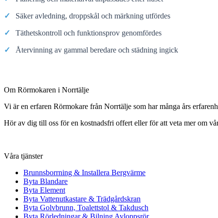
✓
Säker avledning, droppskål och märkning utfördes
✓
Täthetskontroll och funktionsprov genomfördes
✓
Återvinning av gammal beredare och städning ingick
Om Rörmokaren i Norrtälje
Vi är en erfaren Rörmokare från Norrtälje som har många års erfare
Hör av dig till oss för en kostnadsfri offert eller för att veta mer om vår
Våra tjänster
Brunnsborrning & Installera Bergvärme
Byta Blandare
Byta Element
Byta Vattenutkastare & Trädgårdskran
Byta Golvbrunn, Toalettstol & Takdusch
Byta Rörledningar & Bilning Avloppsrör