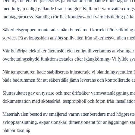
Den nya beredaren placerades på vibrationsdämpande underlag och cen
med luftgap enligt gällande branschregler. Kall- och varmvatten dro
montageprocess. Samtliga rör fick kondens- och värmeisolering på kal
Säkerhetsgruppen monterades nära beredaren i korrekt flödesriktnin
service. På avloppssidan anslöts spillvatten från säkerhetsventilen med
Vår behöriga elektriker återanslöt elen enligt tillverkarens anvisning
överhettningsskydd funktionstestades efter igångkörning. Vi fyllde sys
När temperaturen hade stabiliserats injusterade vi blandningsventilen 
båda badrummen för att säkerställa jämn leverans och kontrollerade a
Slutresultatet gav en tystare och mer driftsäker varmvattanläggning
dokumentation med skötselråd, testprotokoll och foton från installati
Materialvalen bestod av emaljerad varmvattenberedare med högprest
avloppsanslutning, expansionskärl dimensionerat för anläggningen sa
hållbar lösning.