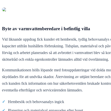
Byte av varmvattenberedare i befintlig villa
Vid liknande uppdrag fick kunder ett hembesök, tydlig behovsanaly
kapacitet utifrån hushållets förbrukning. Tidsplan, materialval och på
förväg och arbetet planerades så att avbrottet i varmvattnet blev så 
skötselråd och enkla egenkontroller lämnades alltid vid överlämning.
Kommunikationen hölls löpande med fotouppdateringar vid dolda mom
skyddades för att undvika skador. Återvinning av uttjänt beredare och 
och kunden fick information om hur säkerhetsventilen brukade kontrol
eventuella efterfrågor och serviceärenden lämnades.
✓
Hembesök och behovsanalys ingick
✓
Planering och materialval anpassades efter huset