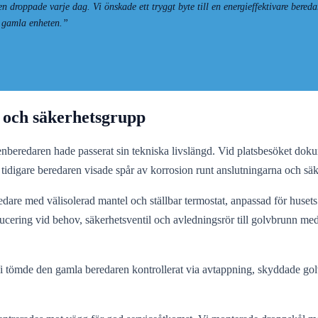
droppade varje dag. Vi önskade ett tryggt byte till en energieffektivare bered
n gamla enheten.”
e och säkerhetsgrupp
nberedaren hade passerat sin tekniska livslängd. Vid platsbesöket dokum
tidigare beredaren visade spår av korrosion runt anslutningarna och säke
are med välisolerad mantel och ställbar termostat, anpassad för huset
cering vid behov, säkerhetsventil och avledningsrör till golvbrunn med s
Vi tömde den gamla beredaren kontrollerat via avtappning, skyddade gol