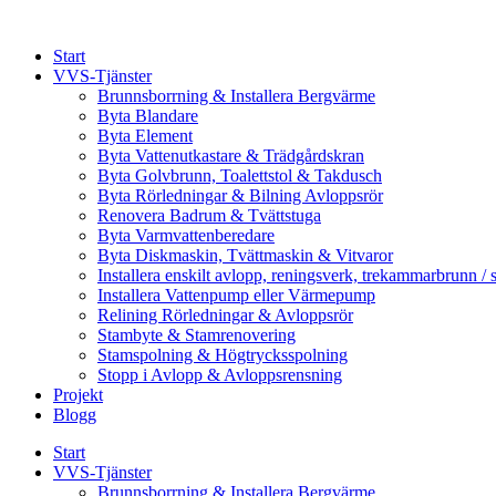
Skip
to
Start
content
VVS-Tjänster
Brunnsborrning & Installera Bergvärme
Byta Blandare
Byta Element
Byta Vattenutkastare & Trädgårdskran
Byta Golvbrunn, Toalettstol & Takdusch
Byta Rörledningar & Bilning Avloppsrör
Renovera Badrum & Tvättstuga
Byta Varmvattenberedare
Byta Diskmaskin, Tvättmaskin & Vitvaror
Installera enskilt avlopp, reningsverk, trekammarbrunn / 
Installera Vattenpump eller Värmepump
Relining Rörledningar & Avloppsrör
Stambyte & Stamrenovering
Stamspolning & Högtrycksspolning
Stopp i Avlopp & Avloppsrensning
Projekt
Blogg
Start
VVS-Tjänster
Brunnsborrning & Installera Bergvärme