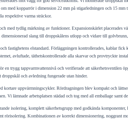
trerades mot vägg för god serviceåtkomst. Vi monterade droppskål med
gs om med kopparrör i dimension 22 mm på stigarledningen och 15 mm ti
la respektive varma sträckor.
g och med tydlig märkning av funktioner. Expansionskärlet placerades
 dimensionerad slang till droppskålens utlopp och vidare till golvbrunn, 
ar och fastighetens elstandard. Förläggningen kontrollerades, kablar fick
temet, avluftade, täthetskontrollerade alla skarvar och provtryckte ins
för en trygg tappvarmvattennivå och verifierade att säkerhetsventilen öp
tt droppskål och avledning fungerade utan hinder.
 med kortare uppvärmningscykler. Rördragningen blev kompakt och lätts
onen. Vi lämnade arbetsplatsen städad och tog med all emballage samt de
erande isolering, komplett säkerhetsgrupp med godkända komponenter,
mt rörisolering. Kombinationen av korrekt dimensionering, noggrant mo