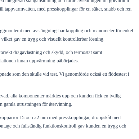
 integrerad slanganslutning och förde avledningen till golvbrunn
ll tappvarmvatten, med presskopplingar för en säker, snabb och ren
 väggmonterat med avstängningsbar koppling och manometer för enkel
vilket gav en trygg och visuellt kontrollerbar lösning.
 korrekt dragavlastning och skydd, och termostat samt
tallationen innan uppvärmning påbörjades.
pnade som den skulle vid test. Vi genomförde också ett flödestest i
ervad, alla komponenter märktes upp och kunden fick en tydlig
n gamla utrustningen för återvinning.
 kopparrör 15 och 22 mm med presskopplingar, droppskål med
ntage och fullständig funktionskontroll gav kunden en trygg och