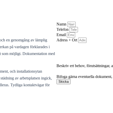
Namn
Telefon
Email
Adress + Ort
s och en genomgång av lämplig
verkan på vardagen förklarades i
kort som möjligt. Dokumentation med
Beskriv ert behov, förutsättningar,
Bifoga gärna eventuella dokument, b
ent, och installationsytan
Bifoga gärna eventuella dokument, b
städning av arbetsplatsen ingick,
Skicka
leras. Tydliga kontaktvägar för