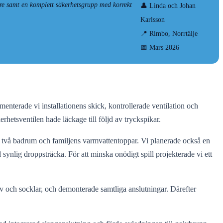
are samt en komplett säkerhetsgrupp med korrekt
👤 Linda och Johan
Karlsson
📍 Rimbo, Norrtälje
📅 Mars 2026
enterade vi installationens skick, kontrollerade ventilation och
rhetsventilen hade läckage till följd av tryckspikar.
s två badrum och familjens varmvattentoppar. Vi planerade också en
ynlig droppsträcka. För att minska onödigt spill projekterade vi ett
v och socklar, och demonterade samtliga anslutningar. Därefter