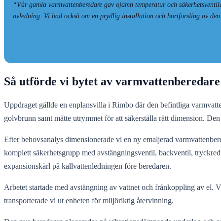
“Vår gamla varmvattenberedare gav ojämn temperatur och säkerhetsventilen 
avledning. Vi bad också om en prydlig installation och bortforsling av de
Så utförde vi bytet av varmvattenberedar
Uppdraget gällde en enplansvilla i Rimbo där den befintliga varmvatte
golvbrunn samt mätte utrymmet för att säkerställa rätt dimension. Den 
Efter behovsanalys dimensionerade vi en ny emaljerad varmvattenbered
komplett säkerhetsgrupp med avstängningsventil, backventil, tryckredu
expansionskärl på kallvattenledningen före beredaren.
Arbetet startade med avstängning av vattnet och frånkoppling av el. 
transporterade vi ut enheten för miljöriktig återvinning.