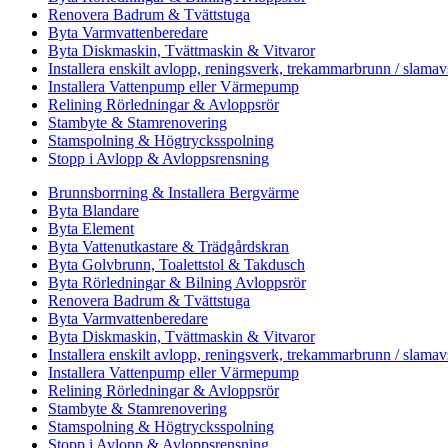
Renovera Badrum & Tvättstuga
Byta Varmvattenberedare
Byta Diskmaskin, Tvättmaskin & Vitvaror
Installera enskilt avlopp, reningsverk, trekammarbrunn / slamav
Installera Vattenpump eller Värmepump
Relining Rörledningar & Avloppsrör
Stambyte & Stamrenovering
Stamspolning & Högtrycksspolning
Stopp i Avlopp & Avloppsrensning
Brunnsborrning & Installera Bergvärme
Byta Blandare
Byta Element
Byta Vattenutkastare & Trädgårdskran
Byta Golvbrunn, Toalettstol & Takdusch
Byta Rörledningar & Bilning Avloppsrör
Renovera Badrum & Tvättstuga
Byta Varmvattenberedare
Byta Diskmaskin, Tvättmaskin & Vitvaror
Installera enskilt avlopp, reningsverk, trekammarbrunn / slamav
Installera Vattenpump eller Värmepump
Relining Rörledningar & Avloppsrör
Stambyte & Stamrenovering
Stamspolning & Högtrycksspolning
Stopp i Avlopp & Avloppsrensning