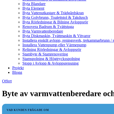
Byta Blandare
Byta Element
Byta Vattenutkastare & Trädgårdskran
Byta Golvbrunn, Toalettstol & Takdusch
Byta Rörledningar & Bilning Avloppsrör
Renovera Badrum & Tvättstuga
Byta Varmvattenberedare
Byta Diskmaskin, Tvättmaskin & Vitvaror
Installera enskilt avlopp, reningsverk, trekammarbrunn / 
Installera Vattenpump eller Värmepump
Relining Rörledningar & Avloppsrör
Stambyte & Stamrenovering
Stamspolning & Högtrycksspolning
Stopp i Avlopp & Avloppsrensning
Projekt
Blogg
Offert
Byte av varmvattenberedare och 
VAD KUNDEN FRÅGADE OM