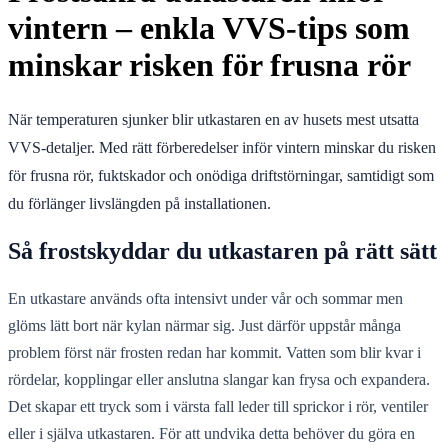
vintern – enkla VVS-tips som
minskar risken för frusna rör
När temperaturen sjunker blir utkastaren en av husets mest utsatta
VVS-detaljer. Med rätt förberedelser inför vintern minskar du risken
för frusna rör, fuktskador och onödiga driftstörningar, samtidigt som
du förlänger livslängden på installationen.
Så frostskyddar du utkastaren på rätt sätt
En utkastare används ofta intensivt under vår och sommar men
glöms lätt bort när kylan närmar sig. Just därför uppstår många
problem först när frosten redan har kommit. Vatten som blir kvar i
rördelar, kopplingar eller anslutna slangar kan frysa och expandera.
Det skapar ett tryck som i värsta fall leder till sprickor i rör, ventiler
eller i själva utkastaren. För att undvika detta behöver du göra en