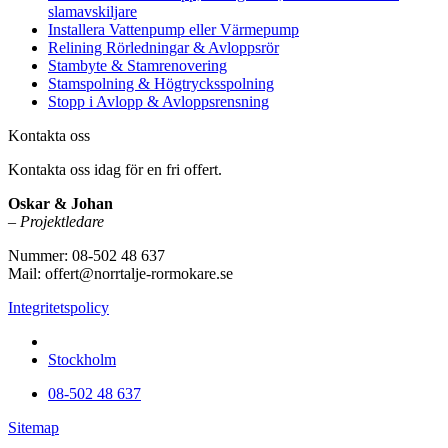
slamavskiljare
Installera Vattenpump eller Värmepump
Relining Rörledningar & Avloppsrör
Stambyte & Stamrenovering
Stamspolning & Högtrycksspolning
Stopp i Avlopp & Avloppsrensning
Kontakta oss
Kontakta oss idag för en fri offert.
Oskar & Johan
–
Projektledare
Nummer: 08-502 48 637
Mail: offert@norrtalje-rormokare.se
Integritetspolicy
Vi utför arbeten i hela
Stockholm
08-502 48 637
Sitemap