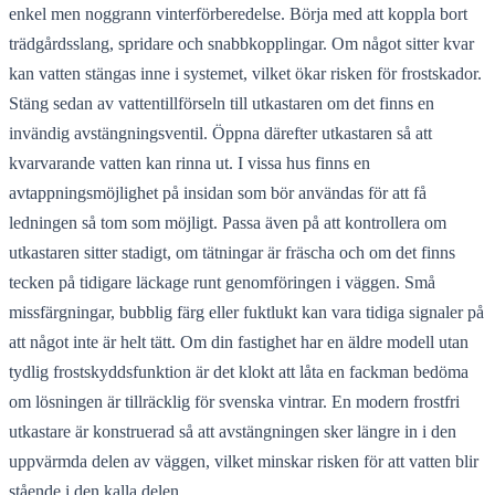
enkel men noggrann vinterförberedelse. Börja med att koppla bort
trädgårdsslang, spridare och snabbkopplingar. Om något sitter kvar
kan vatten stängas inne i systemet, vilket ökar risken för frostskador.
Stäng sedan av vattentillförseln till utkastaren om det finns en
invändig avstängningsventil. Öppna därefter utkastaren så att
kvarvarande vatten kan rinna ut. I vissa hus finns en
avtappningsmöjlighet på insidan som bör användas för att få
ledningen så tom som möjligt. Passa även på att kontrollera om
utkastaren sitter stadigt, om tätningar är fräscha och om det finns
tecken på tidigare läckage runt genomföringen i väggen. Små
missfärgningar, bubblig färg eller fuktlukt kan vara tidiga signaler på
att något inte är helt tätt. Om din fastighet har en äldre modell utan
tydlig frostskyddsfunktion är det klokt att låta en fackman bedöma
om lösningen är tillräcklig för svenska vintrar. En modern frostfri
utkastare är konstruerad så att avstängningen sker längre in i den
uppvärmda delen av väggen, vilket minskar risken för att vatten blir
stående i den kalla delen.