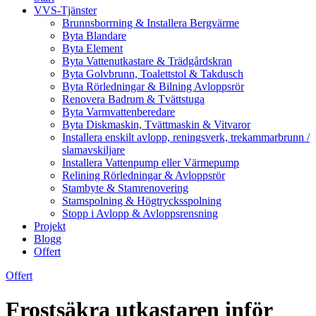
VVS-Tjänster
Brunnsborrning & Installera Bergvärme
Byta Blandare
Byta Element
Byta Vattenutkastare & Trädgårdskran
Byta Golvbrunn, Toalettstol & Takdusch
Byta Rörledningar & Bilning Avloppsrör
Renovera Badrum & Tvättstuga
Byta Varmvattenberedare
Byta Diskmaskin, Tvättmaskin & Vitvaror
Installera enskilt avlopp, reningsverk, trekammarbrunn /
slamavskiljare
Installera Vattenpump eller Värmepump
Relining Rörledningar & Avloppsrör
Stambyte & Stamrenovering
Stamspolning & Högtrycksspolning
Stopp i Avlopp & Avloppsrensning
Projekt
Blogg
Offert
Offert
Frostsäkra utkastaren inför