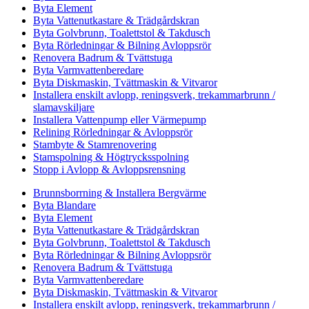
Byta Element
Byta Vattenutkastare & Trädgårdskran
Byta Golvbrunn, Toalettstol & Takdusch
Byta Rörledningar & Bilning Avloppsrör
Renovera Badrum & Tvättstuga
Byta Varmvattenberedare
Byta Diskmaskin, Tvättmaskin & Vitvaror
Installera enskilt avlopp, reningsverk, trekammarbrunn /
slamavskiljare
Installera Vattenpump eller Värmepump
Relining Rörledningar & Avloppsrör
Stambyte & Stamrenovering
Stamspolning & Högtrycksspolning
Stopp i Avlopp & Avloppsrensning
Brunnsborrning & Installera Bergvärme
Byta Blandare
Byta Element
Byta Vattenutkastare & Trädgårdskran
Byta Golvbrunn, Toalettstol & Takdusch
Byta Rörledningar & Bilning Avloppsrör
Renovera Badrum & Tvättstuga
Byta Varmvattenberedare
Byta Diskmaskin, Tvättmaskin & Vitvaror
Installera enskilt avlopp, reningsverk, trekammarbrunn /