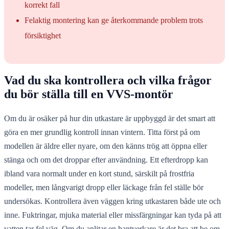
korrekt fall
Felaktig montering kan ge återkommande problem trots
försiktighet
Vad du ska kontrollera och vilka frågor
du bör ställa till en VVS-montör
Om du är osäker på hur din utkastare är uppbyggd är det smart att
göra en mer grundlig kontroll innan vintern. Titta först på om
modellen är äldre eller nyare, om den känns trög att öppna eller
stänga och om det droppar efter användning. Ett efterdropp kan
ibland vara normalt under en kort stund, särskilt på frostfria
modeller, men långvarigt dropp eller läckage från fel ställe bör
undersökas. Kontrollera även väggen kring utkastaren både ute och
inne. Fuktringar, mjuka material eller missfärgningar kan tyda på att
vatten tar fel väg. Om du anlitar en hantverkare är det bra att be om