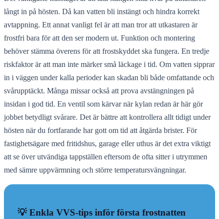
långt in på hösten. Då kan vatten bli instängt och hindra korrekt
avtappning. Ett annat vanligt fel är att man tror att utkastaren är
frostfri bara för att den ser modern ut. Funktion och montering
behöver stämma överens för att frostskyddet ska fungera. En tredje
riskfaktor är att man inte märker små läckage i tid. Om vatten sipprar
in i väggen under kalla perioder kan skadan bli både omfattande och
svårupptäckt. Många missar också att prova avstängningen på
insidan i god tid. En ventil som kärvar när kylan redan är här gör
jobbet betydligt svårare. Det är bättre att kontrollera allt tidigt under
hösten när du fortfarande har gott om tid att åtgärda brister. För
fastighetsägare med fritidshus, garage eller uthus är det extra viktigt
att se över utvändiga tappställen eftersom de ofta sitter i utrymmen
med sämre uppvärmning och större temperatursvängningar.
💡 Enkla VVS-tips inför första frostnatten