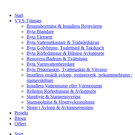
Skip
to
Start
content
VVS-Tjänster
Brunnsborrning & Installera Bergvärme
Byta Blandare
Byta Element
Byta Vattenutkastare & Trädgårdskran
Byta Golvbrunn, Toalettstol & Takdusch
Byta Rörledningar & Bilning Avloppsrör
Renovera Badrum & Tvättstuga
Byta Varmvattenberedare
Byta Diskmaskin, Tvättmaskin & Vitvaror
Installera enskilt avlopp, reningsverk, trekammarbrunn /
slamavskiljare
Installera Vattenpump eller Värmepump
Relining Rörledningar & Avloppsrör
Stambyte & Stamrenovering
Stamspolning & Högtrycksspolning
Stopp i Avlopp & Avloppsrensning
Projekt
Blogg
Offert
Start