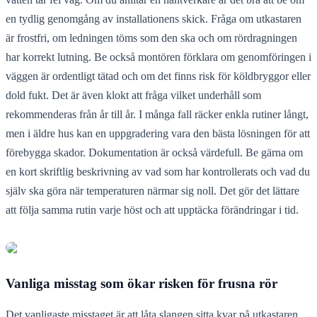
en tydlig genomgång av installationens skick. Fråga om utkastaren
är frostfri, om ledningen töms som den ska och om rördragningen
har korrekt lutning. Be också montören förklara om genomföringen i
väggen är ordentligt tätad och om det finns risk för köldbryggor eller
dold fukt. Det är även klokt att fråga vilket underhåll som
rekommenderas från år till år. I många fall räcker enkla rutiner långt,
men i äldre hus kan en uppgradering vara den bästa lösningen för att
förebygga skador. Dokumentation är också värdefull. Be gärna om
en kort skriftlig beskrivning av vad som har kontrollerats och vad du
själv ska göra när temperaturen närmar sig noll. Det gör det lättare
att följa samma rutin varje höst och att upptäcka förändringar i tid.
Vanliga misstag som ökar risken för frusna rör
Det vanligaste misstaget är att låta slangen sitta kvar på utkastaren