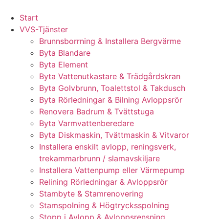
Skip
to
Start
content
VVS-Tjänster
Brunnsborrning & Installera Bergvärme
Byta Blandare
Byta Element
Byta Vattenutkastare & Trädgårdskran
Byta Golvbrunn, Toalettstol & Takdusch
Byta Rörledningar & Bilning Avloppsrör
Renovera Badrum & Tvättstuga
Byta Varmvattenberedare
Byta Diskmaskin, Tvättmaskin & Vitvaror
Installera enskilt avlopp, reningsverk,
trekammarbrunn / slamavskiljare
Installera Vattenpump eller Värmepump
Relining Rörledningar & Avloppsrör
Stambyte & Stamrenovering
Stamspolning & Högtrycksspolning
Stopp i Avlopp & Avloppsrensning