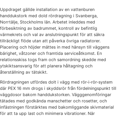
Uppdraget gällde installation av en vattenburen
handdukstork med dold rördragning i Svanberga,
Norrtälje, Stockholms län. Arbetet inleddes med
förbesiktning av badrummet, kontroll av befintlig
värmekrets och val av anslutningspunkt för att säkra
tillräckligt flöde utan att påverka övriga radiatorer.
Placering och höjder mättes in med hänsyn till väggens
bärighet, våtzoner och framtida serviceåtkomst. En
relationsskiss togs fram och samordning skedde med
ytskiktsansvarig för att planera håltagning och
återställning av tätskikt.
Rördragningen utfördes dolt i vägg med rör-i-rör-system
där PEX 16 mm drogs i skyddsrör från fördelningspunkt till
väggdosor bakom handdukstorken. Vägggenomföringar
tätades med godkända manschetter och rosetter, och
infästningen förstärktes med bakomliggande skivmaterial
för att ta upp last och minimera vibrationer. När