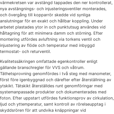
värmekretsen var avstängd tappades den ner kontrollerat,
nya avstängnings- och injusteringsventiler monterades,
och övergång till kopparrör skedde vid synliga
anslutningar för en exakt och hållbar koppling. Under
arbetet plastades ytor in och punktutsug användes vid
håltagning för att minimera damm och störning. Efter
montering utfördes avluftning via torkens ventil och
injustering av flöde och temperatur med inbyggd
termostat- och returventil.
Kvalitetssäkringen omfattade egenkontroller enligt
gällande branschregler för VVS och våtrum.
Täthetsprovning genomfördes i två steg med manometer,
först före igenbyggnad och därefter efter återställning av
ytskikt. Tätskikt återställdes runt genomföringar med
systemanpassade produkter och dokumenterades med
foton. Efter uppstart utfördes funktionsprov av cirkulation,
ljud och yttemperatur, samt kontroll av rörelseupptag i
skyddsrören för att undvika knäppningar vid