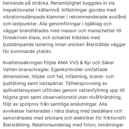
beroende på sträcka. Rensmöjlighet byggdes in via
inspektionsdel i källarnivå. Infästningar gjordes med
vibrationsdämpade klammer i rekommenderade avstånd
och lastpunkter. Alla genomföringar i bjälklag och
väggar brandtätades med massor och manschetter till
föreskriven klass, och schaktet kläddes med
ljuddämpande isolering innan snickeri återställde väggar
för kommande ytskikt.
Kvalitetssäkringen följde AMA VVS & Kyl och Säker
Vatten-branschregler. Egenkontroller omfattade
dimensioner, höjder och fall, infästning, brand- och
ljudtätning samt luktspärrar. Täthetsprovning av
spillvattensystem utfördes genom vattenfyllning upp till
högsta gren samt observationstid utan nivåförändring,
följt av spolprov från samtliga anslutningar. Alla
avvikelser hanterades i nära dialog med beställare och
samordnades med snickare och elektriker för friktionsfri
återställning. Relationsunderlag med foton, inmätningar