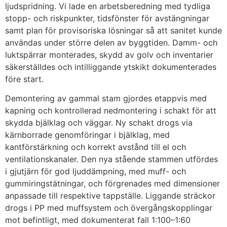
ljudspridning. Vi lade en arbetsberedning med tydliga
stopp- och riskpunkter, tidsfönster för avstängningar
samt plan för provisoriska lösningar så att sanitet kunde
användas under större delen av byggtiden. Damm- och
luktspärrar monterades, skydd av golv och inventarier
säkerställdes och intilliggande ytskikt dokumenterades
före start.
Demontering av gammal stam gjordes etappvis med
kapning och kontrollerad nedmontering i schakt för att
skydda bjälklag och väggar. Ny schakt drogs via
kärnborrade genomföringar i bjälklag, med
kantförstärkning och korrekt avstånd till el och
ventilationskanaler. Den nya stående stammen utfördes
i gjutjärn för god ljuddämpning, med muff- och
gummiringstätningar, och förgrenades med dimensioner
anpassade till respektive tappställe. Liggande sträckor
drogs i PP med muffsystem och övergångskopplingar
mot befintligt, med dokumenterat fall 1:100–1:60