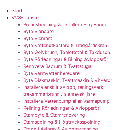
Skip
to
Start
content
VVS-Tjänster
Brunnsborrning & Installera Bergvärme
Byta Blandare
Byta Element
Byta Vattenutkastare & Trädgårdskran
Byta Golvbrunn, Toalettstol & Takdusch
Byta Rörledningar & Bilning Avloppsrör
Renovera Badrum & Tvättstuga
Byta Varmvattenberedare
Byta Diskmaskin, Tvättmaskin & Vitvaror
Installera enskilt avlopp, reningsverk,
trekammarbrunn / slamavskiljare
Installera Vattenpump eller Värmepump
Relining Rörledningar & Avloppsrör
Stambyte & Stamrenovering
Stamspolning & Högtrycksspolning
Stopp i Avlopp & Avloppsrensning