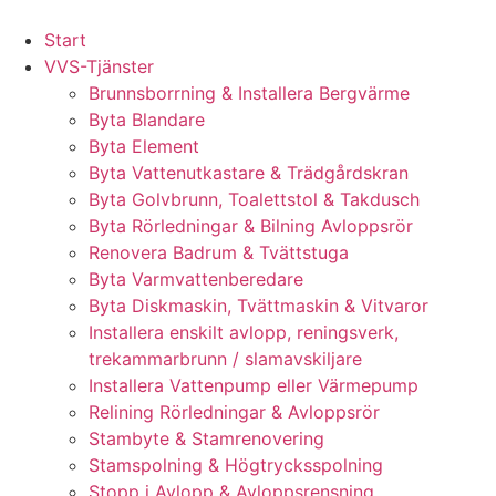
Skip
to
Start
content
VVS-Tjänster
Brunnsborrning & Installera Bergvärme
Byta Blandare
Byta Element
Byta Vattenutkastare & Trädgårdskran
Byta Golvbrunn, Toalettstol & Takdusch
Byta Rörledningar & Bilning Avloppsrör
Renovera Badrum & Tvättstuga
Byta Varmvattenberedare
Byta Diskmaskin, Tvättmaskin & Vitvaror
Installera enskilt avlopp, reningsverk,
trekammarbrunn / slamavskiljare
Installera Vattenpump eller Värmepump
Relining Rörledningar & Avloppsrör
Stambyte & Stamrenovering
Stamspolning & Högtrycksspolning
Stopp i Avlopp & Avloppsrensning