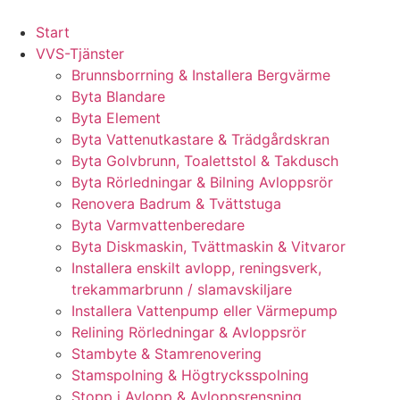
Skip
to
Start
content
VVS-Tjänster
Brunnsborrning & Installera Bergvärme
Byta Blandare
Byta Element
Byta Vattenutkastare & Trädgårdskran
Byta Golvbrunn, Toalettstol & Takdusch
Byta Rörledningar & Bilning Avloppsrör
Renovera Badrum & Tvättstuga
Byta Varmvattenberedare
Byta Diskmaskin, Tvättmaskin & Vitvaror
Installera enskilt avlopp, reningsverk,
trekammarbrunn / slamavskiljare
Installera Vattenpump eller Värmepump
Relining Rörledningar & Avloppsrör
Stambyte & Stamrenovering
Stamspolning & Högtrycksspolning
Stopp i Avlopp & Avloppsrensning