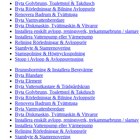
Byta Golvbrunn, Toalettstol & Takdusch
Byta Rörledningar & Bilning Avloppsrör
Renovera Badrum & Tvättstuga
Byta Varmvattenberedare
Byta Diskmaskin, Tvättmaskin & Vitvaror
Installera enskilt avlopp, reningsverk, trekammarbrunn / slamav
Installera Vattenpump eller Värmepump
Relining Rörledningar & Avloppsrör
Stambyte & Stamrenovering
Stamspolning & Högtrycksspolning
Stopp i Avlopp & Avloppsrensning
Brunnsborrning & Installera Bergvärme
Byta Blandare
Byta Element
Byta Vattenutkastare & Trädgårdskran
Byta Golvbrunn, Toalettstol & Takdusch
Byta Rörledningar & Bilning Avloppsrör
Renovera Badrum & Tvättstuga
Byta Varmvattenberedare
Byta Diskmaskin, Tvättmaskin & Vitvaror
Installera enskilt avlopp, reningsverk, trekammarbrunn / slamav
Installera Vattenpump eller Värmepump
Relining Rörledningar & Avloppsrör
Stambyte & Stamrenovering