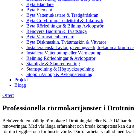
Byta Blandare
Byta Element
Byta Vattenutkastare & Trädgårdskran
Byta Golvbrunn, Toalettstol & Takdusch
Byta Rörledningar & Bilning Avloppsrör
Renovera Badrum & Tvättstuga
Byta Varmvattenberedare
Byta Diskmaskin, Tvättmaskin & Vitvaror
Installera enskilt avlopp, reningsverk, trekammarbrunn / 
Installera Vattenpump eller Värmepump
Relining Rörledningar & Avloppsrör
Stambyte & Stamrenovering
Stamspolning & Högtrycksspolning
Stopp i Avlopp & Avloppsrensning
Projekt
Blogg
Offert
Professionella rörmokartjänster i Drottnin
Behöver du en pålitlig rörmokare i Drottningdal eller Näs? Då har du k
renoveringar. Med vår långa erfarenhet och breda kompetens kan du alltid
för din trygghet och för husets värde. Därför arbetar vi alltid med kval