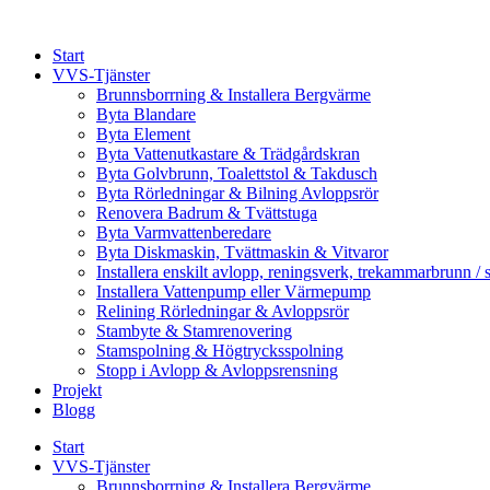
Skip
to
Start
content
VVS-Tjänster
Brunnsborrning & Installera Bergvärme
Byta Blandare
Byta Element
Byta Vattenutkastare & Trädgårdskran
Byta Golvbrunn, Toalettstol & Takdusch
Byta Rörledningar & Bilning Avloppsrör
Renovera Badrum & Tvättstuga
Byta Varmvattenberedare
Byta Diskmaskin, Tvättmaskin & Vitvaror
Installera enskilt avlopp, reningsverk, trekammarbrunn / 
Installera Vattenpump eller Värmepump
Relining Rörledningar & Avloppsrör
Stambyte & Stamrenovering
Stamspolning & Högtrycksspolning
Stopp i Avlopp & Avloppsrensning
Projekt
Blogg
Start
VVS-Tjänster
Brunnsborrning & Installera Bergvärme