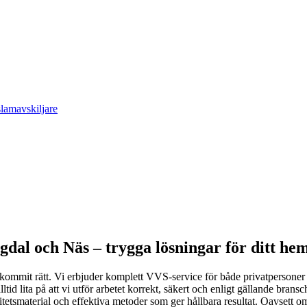
slamavskiljare
gdal och Näs – trygga lösningar för ditt he
ommit rätt. Vi erbjuder komplett VVS-service för både privatpersoner och
 lita på att vi utför arbetet korrekt, säkert och enligt gällande branschre
itetsmaterial och effektiva metoder som ger hållbara resultat. Oavsett om 