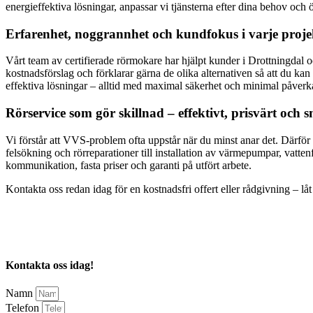
energieffektiva lösningar, anpassar vi tjänsterna efter dina behov och
Erfarenhet, noggrannhet och kundfokus i varje proje
Vårt team av certifierade rörmokare har hjälpt kunder i Drottningdal oc
kostnadsförslag och förklarar gärna de olika alternativen så att du ka
effektiva lösningar – alltid med maximal säkerhet och minimal påver
Rörservice som gör skillnad – effektivt, prisvärt och s
Vi förstår att VVS-problem ofta uppstår när du minst anar det. Därför er
felsökning och rörreparationer till installation av värmepumpar, vattenf
kommunikation, fasta priser och garanti på utfört arbete.
Kontakta oss redan idag för en kostnadsfri offert eller rådgivning – lå
Kontakta oss idag!
Namn
Telefon