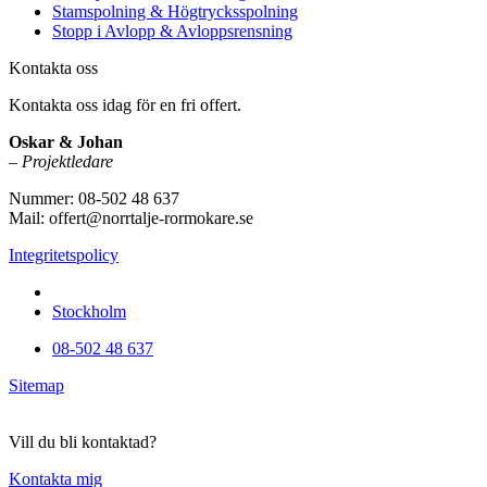
Stamspolning & Högtrycksspolning
Stopp i Avlopp & Avloppsrensning
Kontakta oss
Kontakta oss idag för en fri offert.
Oskar & Johan
–
Projektledare
Nummer: 08-502 48 637
Mail: offert@norrtalje-rormokare.se
Integritetspolicy
Vi utför arbeten i hela
Stockholm
08-502 48 637
Sitemap
Vill du bli kontaktad?
Kontakta mig