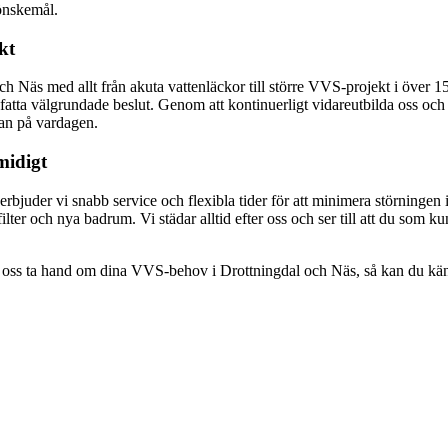
 önskemål.
kt
h Näs med allt från akuta vattenläckor till större VVS-projekt i över 15 å
n fatta välgrundade beslut. Genom att kontinuerligt vidareutbilda oss o
kan på vardagen.
midigt
bjuder vi snabb service och flexibla tider för att minimera störningen i d
ilter och nya badrum. Vi städar alltid efter oss och ser till att du som 
t oss ta hand om dina VVS-behov i Drottningdal och Näs, så kan du känna 