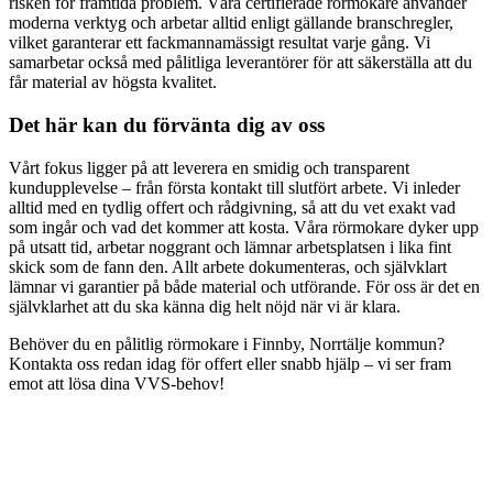
risken för framtida problem. Våra certifierade rörmokare använder
moderna verktyg och arbetar alltid enligt gällande branschregler,
vilket garanterar ett fackmannamässigt resultat varje gång. Vi
samarbetar också med pålitliga leverantörer för att säkerställa att du
får material av högsta kvalitet.
Det här kan du förvänta dig av oss
Vårt fokus ligger på att leverera en smidig och transparent
kundupplevelse – från första kontakt till slutfört arbete. Vi inleder
alltid med en tydlig offert och rådgivning, så att du vet exakt vad
som ingår och vad det kommer att kosta. Våra rörmokare dyker upp
på utsatt tid, arbetar noggrant och lämnar arbetsplatsen i lika fint
skick som de fann den. Allt arbete dokumenteras, och självklart
lämnar vi garantier på både material och utförande. För oss är det en
självklarhet att du ska känna dig helt nöjd när vi är klara.
Behöver du en pålitlig rörmokare i Finnby, Norrtälje kommun?
Kontakta oss redan idag för offert eller snabb hjälp – vi ser fram
emot att lösa dina VVS-behov!