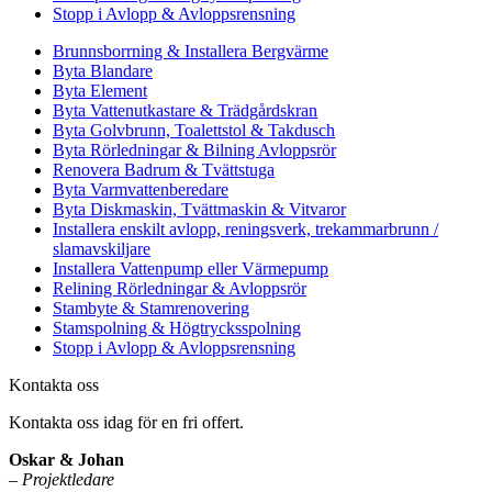
Stopp i Avlopp & Avloppsrensning
Brunnsborrning & Installera Bergvärme
Byta Blandare
Byta Element
Byta Vattenutkastare & Trädgårdskran
Byta Golvbrunn, Toalettstol & Takdusch
Byta Rörledningar & Bilning Avloppsrör
Renovera Badrum & Tvättstuga
Byta Varmvattenberedare
Byta Diskmaskin, Tvättmaskin & Vitvaror
Installera enskilt avlopp, reningsverk, trekammarbrunn /
slamavskiljare
Installera Vattenpump eller Värmepump
Relining Rörledningar & Avloppsrör
Stambyte & Stamrenovering
Stamspolning & Högtrycksspolning
Stopp i Avlopp & Avloppsrensning
Kontakta oss
Kontakta oss idag för en fri offert.
Oskar & Johan
–
Projektledare