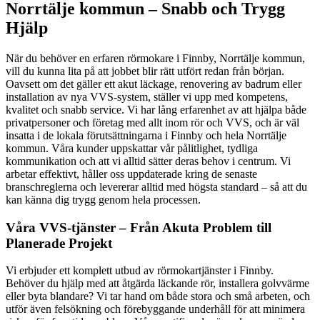
Norrtälje kommun – Snabb och Trygg
Hjälp
När du behöver en erfaren rörmokare i Finnby, Norrtälje kommun,
vill du kunna lita på att jobbet blir rätt utfört redan från början.
Oavsett om det gäller ett akut läckage, renovering av badrum eller
installation av nya VVS-system, ställer vi upp med kompetens,
kvalitet och snabb service. Vi har lång erfarenhet av att hjälpa både
privatpersoner och företag med allt inom rör och VVS, och är väl
insatta i de lokala förutsättningarna i Finnby och hela Norrtälje
kommun. Våra kunder uppskattar vår pålitlighet, tydliga
kommunikation och att vi alltid sätter deras behov i centrum. Vi
arbetar effektivt, håller oss uppdaterade kring de senaste
branschreglerna och levererar alltid med högsta standard – så att du
kan känna dig trygg genom hela processen.
Våra VVS-tjänster – Från Akuta Problem till
Planerade Projekt
Vi erbjuder ett komplett utbud av rörmokartjänster i Finnby.
Behöver du hjälp med att åtgärda läckande rör, installera golvvärme
eller byta blandare? Vi tar hand om både stora och små arbeten, och
utför även felsökning och förebyggande underhåll för att minimera