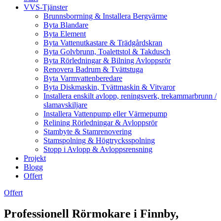
VVS-Tjänster
Brunnsborrning & Installera Bergvärme
Byta Blandare
Byta Element
Byta Vattenutkastare & Trädgårdskran
Byta Golvbrunn, Toalettstol & Takdusch
Byta Rörledningar & Bilning Avloppsrör
Renovera Badrum & Tvättstuga
Byta Varmvattenberedare
Byta Diskmaskin, Tvättmaskin & Vitvaror
Installera enskilt avlopp, reningsverk, trekammarbrunn /
slamavskiljare
Installera Vattenpump eller Värmepump
Relining Rörledningar & Avloppsrör
Stambyte & Stamrenovering
Stamspolning & Högtrycksspolning
Stopp i Avlopp & Avloppsrensning
Projekt
Blogg
Offert
Offert
Professionell Rörmokare i Finnby,