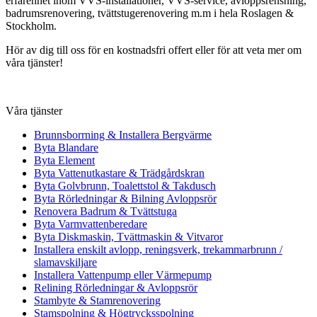
erfarenhet inom VVS-installationer, VVS-service, avloppsrensning,
badrumsrenovering, tvättstugerenovering m.m i hela Roslagen &
Stockholm.
Hör av dig till oss för en kostnadsfri offert eller för att veta mer om
våra tjänster!
Våra tjänster
Brunnsborrning & Installera Bergvärme
Byta Blandare
Byta Element
Byta Vattenutkastare & Trädgårdskran
Byta Golvbrunn, Toalettstol & Takdusch
Byta Rörledningar & Bilning Avloppsrör
Renovera Badrum & Tvättstuga
Byta Varmvattenberedare
Byta Diskmaskin, Tvättmaskin & Vitvaror
Installera enskilt avlopp, reningsverk, trekammarbrunn /
slamavskiljare
Installera Vattenpump eller Värmepump
Relining Rörledningar & Avloppsrör
Stambyte & Stamrenovering
Stamspolning & Högtrycksspolning