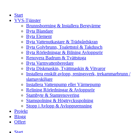
Skip
to
Start
content
VVS-Tjänster
Brunnsborrning & Installera Bergvärme
Byta Blandare
Byta Element
Byta Vattenutkastare & Trädgårdskran
Byta Golvbrunn, Toalettstol & Takdusch
Byta Rörledningar & Bilning Avloppsrör
Renovera Badrum & Tvättstuga
Byta Varmvattenberedare
Byta Diskmaskin, Tvättmaskin & Vitvaror
Installera enskilt avlopp, reningsverk, trekammarbrunn /
slamavskiljare
Installera Vattenpump eller Värmepump
Relining Rörledningar & Avloppsrör
Stambyte & Stamrenovering
Stamspolning & Högtrycksspolning
Stopp i Avlopp & Avloppsrensning
Projekt
Blogg
Offert
Start