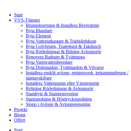
Skip
to
Start
content
VVS-Tjänster
Brunnsborrning & Installera Bergvärme
Byta Blandare
Byta Element
Byta Vattenutkastare & Trädgårdskran
Byta Golvbrunn, Toalettstol & Takdusch
Byta Rörledningar & Bilning Avloppsrör
Renovera Badrum & Tvättstuga
Byta Varmvattenberedare
Byta Diskmaskin, Tvättmaskin & Vitvaror
Installera enskilt avlopp, reningsverk, trekammarbrunn /
slamavskiljare
Installera Vattenpump eller Värmepump
Relining Rörledningar & Avloppsrör
Stambyte & Stamrenovering
Stamspolning & Högtrycksspolning
Stopp i Avlopp & Avloppsrensning
Projekt
Blogg
Offert
Start