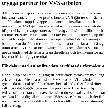
trygga partner för VVS-arbeten
Att hitta en pålitlig och erfaren rörmokare i Gottröra norr behöver
inte vara svårt. Vi erbjuder professionella VVS-tjänster som täcker
allt från akuta stopp i avloppet till planerade installationer och
renoveringar. Med gedigen erfarenhet och moderna arbetsmetoder
hjälper vi både privatpersoner och företag att få säkra, hållbara och
kostnadseffektiva VVS-lösningar. Oavsett om du behöver hjälp med
ett litet läckage, installation av värmepump eller totalrenovering av
badrum, kan du räkna med oss för ett snabbt och fackmannamässigt
utfört arbete. Vi arbetar med kvalitet i fokus och håller oss alltid
uppdaterade med de senaste branschreglerna och teknikerna för att
leverera bästa möjliga resultat.
Fördelar med att anlita våra certifierade rörmokare
När du väljer oss får du tillgång till certifierade rörmokare med lång
erfarenhet av både små och stora VVS-projekt. Vi använder alltid
godkända material och följer branschens alla säkerhetsföreskrifter,
vilket ger dig trygghet genom hela processen. Dessutom erbjuder vi
tydliga offerter utan dolda avgifter, så att du vet exakt vad som ingår
och kan känna dig säker på priset. Vår service är snabb och flexibel
– vi anpassar oss efter ditt schema och ser till att minimera störningar
i din vardag.