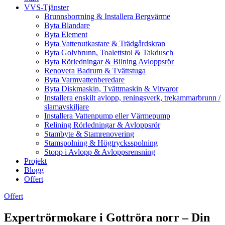
VVS-Tjänster
Brunnsborrning & Installera Bergvärme
Byta Blandare
Byta Element
Byta Vattenutkastare & Trädgårdskran
Byta Golvbrunn, Toalettstol & Takdusch
Byta Rörledningar & Bilning Avloppsrör
Renovera Badrum & Tvättstuga
Byta Varmvattenberedare
Byta Diskmaskin, Tvättmaskin & Vitvaror
Installera enskilt avlopp, reningsverk, trekammarbrunn /
slamavskiljare
Installera Vattenpump eller Värmepump
Relining Rörledningar & Avloppsrör
Stambyte & Stamrenovering
Stamspolning & Högtrycksspolning
Stopp i Avlopp & Avloppsrensning
Projekt
Blogg
Offert
Offert
Expertrörmokare i Gottröra norr – Din