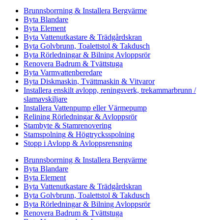
Brunnsborrning & Installera Bergvärme
Byta Blandare
Byta Element
Byta Vattenutkastare & Trädgårdskran
Byta Golvbrunn, Toalettstol & Takdusch
Byta Rörledningar & Bilning Avloppsrör
Renovera Badrum & Tvättstuga
Byta Varmvattenberedare
Byta Diskmaskin, Tvättmaskin & Vitvaror
Installera enskilt avlopp, reningsverk, trekammarbrunn /
slamavskiljare
Installera Vattenpump eller Värmepump
Relining Rörledningar & Avloppsrör
Stambyte & Stamrenovering
Stamspolning & Högtrycksspolning
Stopp i Avlopp & Avloppsrensning
Brunnsborrning & Installera Bergvärme
Byta Blandare
Byta Element
Byta Vattenutkastare & Trädgårdskran
Byta Golvbrunn, Toalettstol & Takdusch
Byta Rörledningar & Bilning Avloppsrör
Renovera Badrum & Tvättstuga