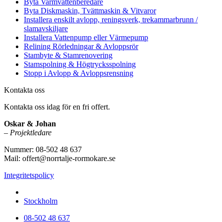
Byta Varmvattenberedare
Byta Diskmaskin, Tvättmaskin & Vitvaror
Installera enskilt avlopp, reningsverk, trekammarbrunn /
slamavskiljare
Installera Vattenpump eller Värmepump
Relining Rörledningar & Avloppsrör
Stambyte & Stamrenovering
Stamspolning & Högtrycksspolning
Stopp i Avlopp & Avloppsrensning
Kontakta oss
Kontakta oss idag för en fri offert.
Oskar & Johan
–
Projektledare
Nummer: 08-502 48 637
Mail: offert@norrtalje-rormokare.se
Integritetspolicy
Vi utför arbeten i hela
Stockholm
08-502 48 637