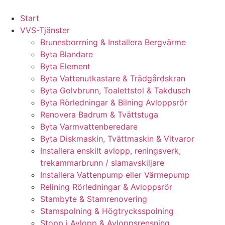
Skip
to
Start
content
VVS-Tjänster
Brunnsborrning & Installera Bergvärme
Byta Blandare
Byta Element
Byta Vattenutkastare & Trädgårdskran
Byta Golvbrunn, Toalettstol & Takdusch
Byta Rörledningar & Bilning Avloppsrör
Renovera Badrum & Tvättstuga
Byta Varmvattenberedare
Byta Diskmaskin, Tvättmaskin & Vitvaror
Installera enskilt avlopp, reningsverk,
trekammarbrunn / slamavskiljare
Installera Vattenpump eller Värmepump
Relining Rörledningar & Avloppsrör
Stambyte & Stamrenovering
Stamspolning & Högtrycksspolning
Stopp i Avlopp & Avloppsrensning