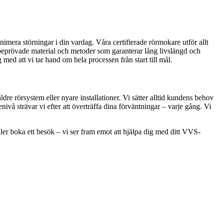
inimera störningar i din vardag. Våra certifierade rörmokare utför allt
 beprövade material och metoder som garanterar lång livslängd och
med att vi tar hand om hela processen från start till mål.
e rörsystem eller nyare installationer. Vi sätter alltid kundens behov
vå strävar vi efter att överträffa dina förväntningar – varje gång. Vi
er boka ett besök – vi ser fram emot att hjälpa dig med ditt VVS-