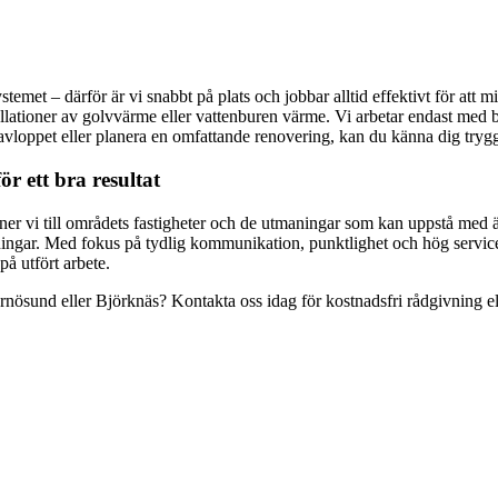
emet – därför är vi snabbt på plats och jobbar alltid effektivt för att m
tallationer av golvvärme eller vattenburen värme. Vi arbetar endast med
avloppet eller planera en omfattande renovering, kan du känna dig trygg 
r ett bra resultat
vi till områdets fastigheter och de utmaningar som kan uppstå med äldr
ningar. Med fokus på tydlig kommunikation, punktlighet och hög serviceni
på utfört arbete.
nösund eller Björknäs? Kontakta oss idag för kostnadsfri rådgivning ell