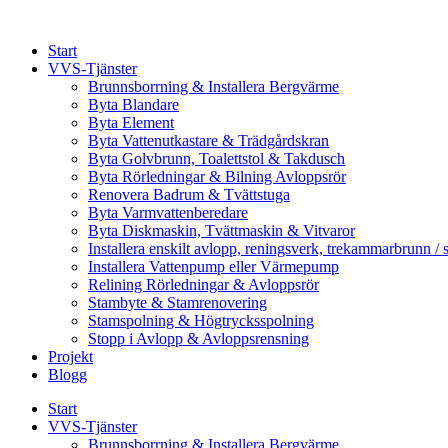
Skip
to
Start
content
VVS-Tjänster
Brunnsborrning & Installera Bergvärme
Byta Blandare
Byta Element
Byta Vattenutkastare & Trädgårdskran
Byta Golvbrunn, Toalettstol & Takdusch
Byta Rörledningar & Bilning Avloppsrör
Renovera Badrum & Tvättstuga
Byta Varmvattenberedare
Byta Diskmaskin, Tvättmaskin & Vitvaror
Installera enskilt avlopp, reningsverk, trekammarbrunn / 
Installera Vattenpump eller Värmepump
Relining Rörledningar & Avloppsrör
Stambyte & Stamrenovering
Stamspolning & Högtrycksspolning
Stopp i Avlopp & Avloppsrensning
Projekt
Blogg
Start
VVS-Tjänster
Brunnsborrning & Installera Bergvärme