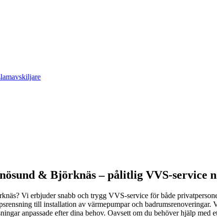
slamavskiljare
nösund & Björknäs – pålitlig VVS-service n
örknäs? Vi erbjuder snabb och trygg VVS-service för både privatperson
ppsrensning till installation av värmepumpar och badrumsrenoveringar. V
ngar anpassade efter dina behov. Oavsett om du behöver hjälp med ett mi