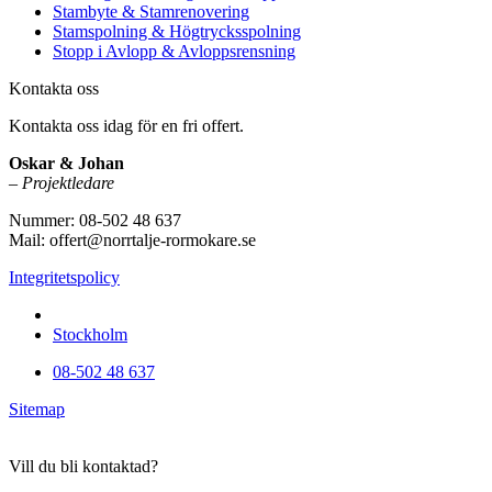
Stambyte & Stamrenovering
Stamspolning & Högtrycksspolning
Stopp i Avlopp & Avloppsrensning
Kontakta oss
Kontakta oss idag för en fri offert.
Oskar & Johan
–
Projektledare
Nummer: 08-502 48 637
Mail: offert@norrtalje-rormokare.se
Integritetspolicy
Vi utför arbeten i hela
Stockholm
08-502 48 637
Sitemap
Vill du bli kontaktad?