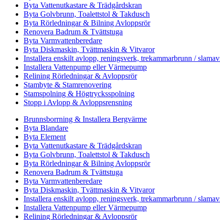
Byta Vattenutkastare & Trädgårdskran
Byta Golvbrunn, Toalettstol & Takdusch
Byta Rörledningar & Bilning Avloppsrör
Renovera Badrum & Tvättstuga
Byta Varmvattenberedare
Byta Diskmaskin, Tvättmaskin & Vitvaror
Installera enskilt avlopp, reningsverk, trekammarbrunn / slamav
Installera Vattenpump eller Värmepump
Relining Rörledningar & Avloppsrör
Stambyte & Stamrenovering
Stamspolning & Högtrycksspolning
Stopp i Avlopp & Avloppsrensning
Brunnsborrning & Installera Bergvärme
Byta Blandare
Byta Element
Byta Vattenutkastare & Trädgårdskran
Byta Golvbrunn, Toalettstol & Takdusch
Byta Rörledningar & Bilning Avloppsrör
Renovera Badrum & Tvättstuga
Byta Varmvattenberedare
Byta Diskmaskin, Tvättmaskin & Vitvaror
Installera enskilt avlopp, reningsverk, trekammarbrunn / slamav
Installera Vattenpump eller Värmepump
Relining Rörledningar & Avloppsrör