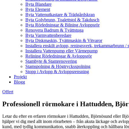
Byta Blandare
Byta Element
Byta Vattenutkastare & Trädgårdskran
Byta Golvbrunn, Toalettstol & Takdusch
Byta Rörledningar & Bilning Avloppsrör
Renovera Badrum & Tvättstuga
Byta Varmvattenberedare
Byta Diskmaskin, Tvättmaskin & Vitvaror
Installera enskilt avlopp, reningsverk, trekammarbrunn / 
Installera Vattenpump eller Värmepump
Relining Rörledningar & Avloppsrör
Stambyte & Stamrenovering
Stamspolning & Högtrycksspolning
Stopp i Avlopp & Avloppsrensning
Projekt
Blogg
Offert
Professionell rörmokare i Hattudden, Björ
Letar du efter en erfaren rörmokare i Hattudden, Björnösund eller Bj
hjälper vi dig med allt inom rörarbeten – från akuta läckage och avlo
kund, med tydlig kommunikation, snabb återkoppling och hållbara lösni