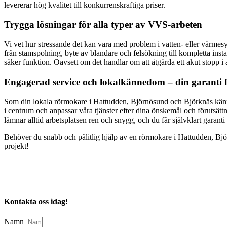
levererar hög kvalitet till konkurrenskraftiga priser.
Trygga lösningar för alla typer av VVS-arbeten
Vi vet hur stressande det kan vara med problem i vatten- eller värmesyst
från stamspolning, byte av blandare och felsökning till kompletta ins
säker funktion. Oavsett om det handlar om att åtgärda ett akut stopp i 
Engagerad service och lokalkännedom – din garanti fö
Som din lokala rörmokare i Hattudden, Björnösund och Björknäs känner 
i centrum och anpassar våra tjänster efter dina önskemål och förutsätt
lämnar alltid arbetsplatsen ren och snygg, och du får självklart garanti 
Behöver du snabb och pålitlig hjälp av en rörmokare i Hattudden, Björ
projekt!
Kontakta oss idag!
Namn