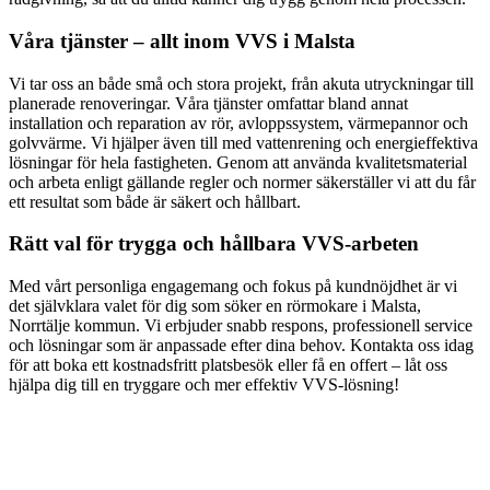
Våra tjänster – allt inom VVS i Malsta
Vi tar oss an både små och stora projekt, från akuta utryckningar till
planerade renoveringar. Våra tjänster omfattar bland annat
installation och reparation av rör, avloppssystem, värmepannor och
golvvärme. Vi hjälper även till med vattenrening och energieffektiva
lösningar för hela fastigheten. Genom att använda kvalitetsmaterial
och arbeta enligt gällande regler och normer säkerställer vi att du får
ett resultat som både är säkert och hållbart.
Rätt val för trygga och hållbara VVS-arbeten
Med vårt personliga engagemang och fokus på kundnöjdhet är vi
det självklara valet för dig som söker en rörmokare i Malsta,
Norrtälje kommun. Vi erbjuder snabb respons, professionell service
och lösningar som är anpassade efter dina behov. Kontakta oss idag
för att boka ett kostnadsfritt platsbesök eller få en offert – låt oss
hjälpa dig till en tryggare och mer effektiv VVS-lösning!