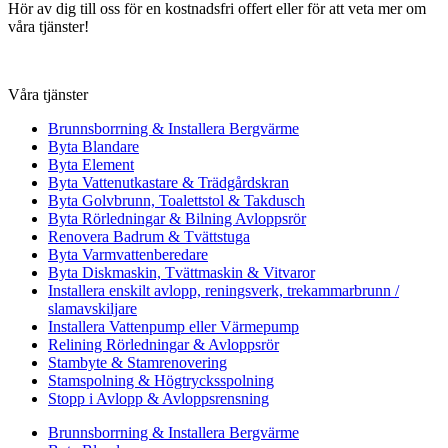
Hör av dig till oss för en kostnadsfri offert eller för att veta mer om
våra tjänster!
Våra tjänster
Brunnsborrning & Installera Bergvärme
Byta Blandare
Byta Element
Byta Vattenutkastare & Trädgårdskran
Byta Golvbrunn, Toalettstol & Takdusch
Byta Rörledningar & Bilning Avloppsrör
Renovera Badrum & Tvättstuga
Byta Varmvattenberedare
Byta Diskmaskin, Tvättmaskin & Vitvaror
Installera enskilt avlopp, reningsverk, trekammarbrunn /
slamavskiljare
Installera Vattenpump eller Värmepump
Relining Rörledningar & Avloppsrör
Stambyte & Stamrenovering
Stamspolning & Högtrycksspolning
Stopp i Avlopp & Avloppsrensning
Brunnsborrning & Installera Bergvärme