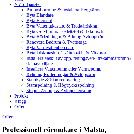
VVS-Tjänster
Brunnsborrning & Installera Bergvärme
Byta Blandare
Byta Element
Byta Vattenutkastare & Trädgårdskran
Byta Golvbrunn, Toalettstol & Takdusch
Byta Rörledningar & Bilning Avloppsrör
Renovera Badrum & Tvättstuga
Byta Varmvattenberedare
Byta Diskmaskin, Tvättmaskin & Vitvaror
Installera enskilt avlopp, reningsverk, trekammarbrunn /
slamavskiljare
Installera Vattenpump eller Värmepump
Relining Rörledningar & Avloppsrör
Stambyte & Stamrenovering
Stamspolning & Högtrycksspolning
Stopp i Avlopp & Avloppsrensning
Projekt
Blogg
Offert
Offert
Professionell rörmokare i Malsta,