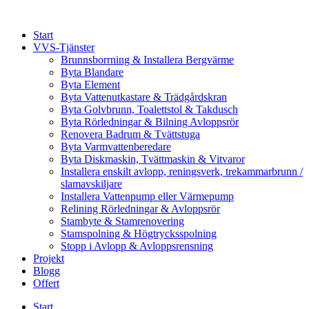
Skip
to
Start
content
VVS-Tjänster
Brunnsborrning & Installera Bergvärme
Byta Blandare
Byta Element
Byta Vattenutkastare & Trädgårdskran
Byta Golvbrunn, Toalettstol & Takdusch
Byta Rörledningar & Bilning Avloppsrör
Renovera Badrum & Tvättstuga
Byta Varmvattenberedare
Byta Diskmaskin, Tvättmaskin & Vitvaror
Installera enskilt avlopp, reningsverk, trekammarbrunn /
slamavskiljare
Installera Vattenpump eller Värmepump
Relining Rörledningar & Avloppsrör
Stambyte & Stamrenovering
Stamspolning & Högtrycksspolning
Stopp i Avlopp & Avloppsrensning
Projekt
Blogg
Offert
Start