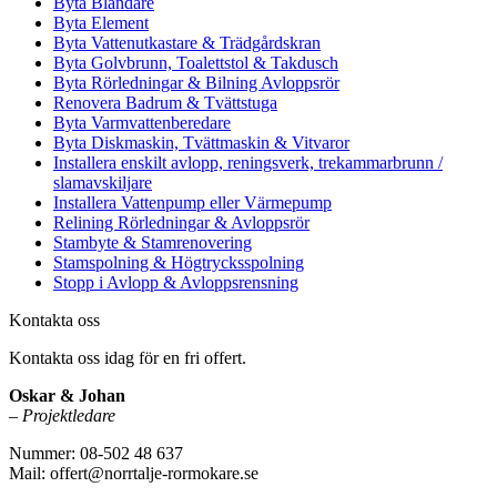
Byta Blandare
Byta Element
Byta Vattenutkastare & Trädgårdskran
Byta Golvbrunn, Toalettstol & Takdusch
Byta Rörledningar & Bilning Avloppsrör
Renovera Badrum & Tvättstuga
Byta Varmvattenberedare
Byta Diskmaskin, Tvättmaskin & Vitvaror
Installera enskilt avlopp, reningsverk, trekammarbrunn /
slamavskiljare
Installera Vattenpump eller Värmepump
Relining Rörledningar & Avloppsrör
Stambyte & Stamrenovering
Stamspolning & Högtrycksspolning
Stopp i Avlopp & Avloppsrensning
Kontakta oss
Kontakta oss idag för en fri offert.
Oskar & Johan
–
Projektledare
Nummer: 08-502 48 637
Mail: offert@norrtalje-rormokare.se