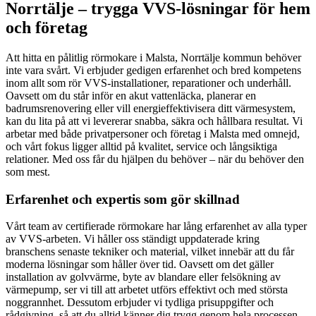
Norrtälje – trygga VVS-lösningar för hem
och företag
Att hitta en pålitlig rörmokare i Malsta, Norrtälje kommun behöver
inte vara svårt. Vi erbjuder gedigen erfarenhet och bred kompetens
inom allt som rör VVS-installationer, reparationer och underhåll.
Oavsett om du står inför en akut vattenläcka, planerar en
badrumsrenovering eller vill energieffektivisera ditt värmesystem,
kan du lita på att vi levererar snabba, säkra och hållbara resultat. Vi
arbetar med både privatpersoner och företag i Malsta med omnejd,
och vårt fokus ligger alltid på kvalitet, service och långsiktiga
relationer. Med oss får du hjälpen du behöver – när du behöver den
som mest.
Erfarenhet och expertis som gör skillnad
Vårt team av certifierade rörmokare har lång erfarenhet av alla typer
av VVS-arbeten. Vi håller oss ständigt uppdaterade kring
branschens senaste tekniker och material, vilket innebär att du får
moderna lösningar som håller över tid. Oavsett om det gäller
installation av golvvärme, byte av blandare eller felsökning av
värmepump, ser vi till att arbetet utförs effektivt och med största
noggrannhet. Dessutom erbjuder vi tydliga prisuppgifter och
rådgivning, så att du alltid känner dig trygg genom hela processen.