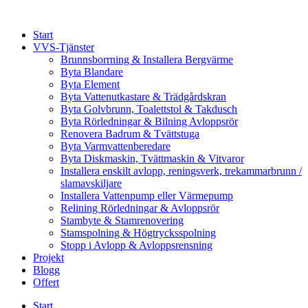
Skip
to
Start
content
VVS-Tjänster
Brunnsborrning & Installera Bergvärme
Byta Blandare
Byta Element
Byta Vattenutkastare & Trädgårdskran
Byta Golvbrunn, Toalettstol & Takdusch
Byta Rörledningar & Bilning Avloppsrör
Renovera Badrum & Tvättstuga
Byta Varmvattenberedare
Byta Diskmaskin, Tvättmaskin & Vitvaror
Installera enskilt avlopp, reningsverk, trekammarbrunn /
slamavskiljare
Installera Vattenpump eller Värmepump
Relining Rörledningar & Avloppsrör
Stambyte & Stamrenovering
Stamspolning & Högtrycksspolning
Stopp i Avlopp & Avloppsrensning
Projekt
Blogg
Offert
Start