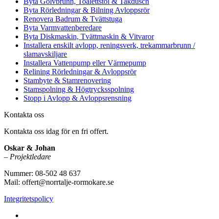
Byta Golvbrunn, Toalettstol & Takdusch
Byta Rörledningar & Bilning Avloppsrör
Renovera Badrum & Tvättstuga
Byta Varmvattenberedare
Byta Diskmaskin, Tvättmaskin & Vitvaror
Installera enskilt avlopp, reningsverk, trekammarbrunn /
slamavskiljare
Installera Vattenpump eller Värmepump
Relining Rörledningar & Avloppsrör
Stambyte & Stamrenovering
Stamspolning & Högtrycksspolning
Stopp i Avlopp & Avloppsrensning
Kontakta oss
Kontakta oss idag för en fri offert.
Oskar & Johan
–
Projektledare
Nummer: 08-502 48 637
Mail: offert@norrtalje-rormokare.se
Integritetspolicy
Vi utför arbeten i hela