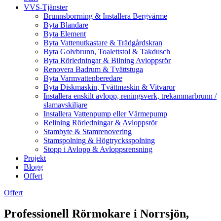
VVS-Tjänster
Brunnsborrning & Installera Bergvärme
Byta Blandare
Byta Element
Byta Vattenutkastare & Trädgårdskran
Byta Golvbrunn, Toalettstol & Takdusch
Byta Rörledningar & Bilning Avloppsrör
Renovera Badrum & Tvättstuga
Byta Varmvattenberedare
Byta Diskmaskin, Tvättmaskin & Vitvaror
Installera enskilt avlopp, reningsverk, trekammarbrunn /
slamavskiljare
Installera Vattenpump eller Värmepump
Relining Rörledningar & Avloppsrör
Stambyte & Stamrenovering
Stamspolning & Högtrycksspolning
Stopp i Avlopp & Avloppsrensning
Projekt
Blogg
Offert
Offert
Professionell Rörmokare i Norrsjön,