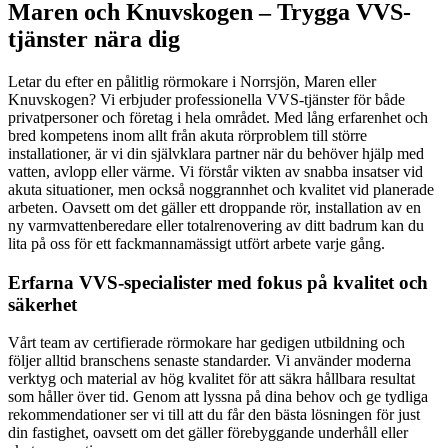
Maren och Knuvskogen – Trygga VVS-
tjänster nära dig
Letar du efter en pålitlig rörmokare i Norrsjön, Maren eller
Knuvskogen? Vi erbjuder professionella VVS-tjänster för både
privatpersoner och företag i hela området. Med lång erfarenhet och
bred kompetens inom allt från akuta rörproblem till större
installationer, är vi din självklara partner när du behöver hjälp med
vatten, avlopp eller värme. Vi förstår vikten av snabba insatser vid
akuta situationer, men också noggrannhet och kvalitet vid planerade
arbeten. Oavsett om det gäller ett droppande rör, installation av en
ny varmvattenberedare eller totalrenovering av ditt badrum kan du
lita på oss för ett fackmannamässigt utfört arbete varje gång.
Erfarna VVS-specialister med fokus på kvalitet och
säkerhet
Vårt team av certifierade rörmokare har gedigen utbildning och
följer alltid branschens senaste standarder. Vi använder moderna
verktyg och material av hög kvalitet för att säkra hållbara resultat
som håller över tid. Genom att lyssna på dina behov och ge tydliga
rekommendationer ser vi till att du får den bästa lösningen för just
din fastighet, oavsett om det gäller förebyggande underhåll eller