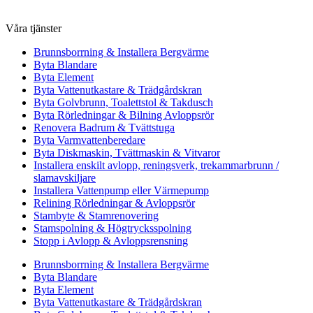
Våra tjänster
Brunnsborrning & Installera Bergvärme
Byta Blandare
Byta Element
Byta Vattenutkastare & Trädgårdskran
Byta Golvbrunn, Toalettstol & Takdusch
Byta Rörledningar & Bilning Avloppsrör
Renovera Badrum & Tvättstuga
Byta Varmvattenberedare
Byta Diskmaskin, Tvättmaskin & Vitvaror
Installera enskilt avlopp, reningsverk, trekammarbrunn /
slamavskiljare
Installera Vattenpump eller Värmepump
Relining Rörledningar & Avloppsrör
Stambyte & Stamrenovering
Stamspolning & Högtrycksspolning
Stopp i Avlopp & Avloppsrensning
Brunnsborrning & Installera Bergvärme
Byta Blandare
Byta Element
Byta Vattenutkastare & Trädgårdskran