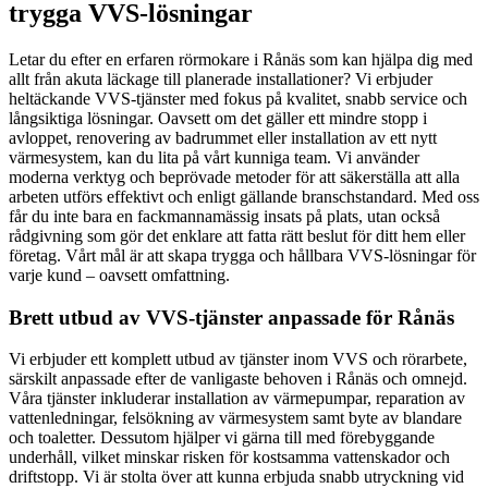
trygga VVS-lösningar
Letar du efter en erfaren rörmokare i Rånäs som kan hjälpa dig med
allt från akuta läckage till planerade installationer? Vi erbjuder
heltäckande VVS-tjänster med fokus på kvalitet, snabb service och
långsiktiga lösningar. Oavsett om det gäller ett mindre stopp i
avloppet, renovering av badrummet eller installation av ett nytt
värmesystem, kan du lita på vårt kunniga team. Vi använder
moderna verktyg och beprövade metoder för att säkerställa att alla
arbeten utförs effektivt och enligt gällande branschstandard. Med oss
får du inte bara en fackmannamässig insats på plats, utan också
rådgivning som gör det enklare att fatta rätt beslut för ditt hem eller
företag. Vårt mål är att skapa trygga och hållbara VVS-lösningar för
varje kund – oavsett omfattning.
Brett utbud av VVS-tjänster anpassade för Rånäs
Vi erbjuder ett komplett utbud av tjänster inom VVS och rörarbete,
särskilt anpassade efter de vanligaste behoven i Rånäs och omnejd.
Våra tjänster inkluderar installation av värmepumpar, reparation av
vattenledningar, felsökning av värmesystem samt byte av blandare
och toaletter. Dessutom hjälper vi gärna till med förebyggande
underhåll, vilket minskar risken för kostsamma vattenskador och
driftstopp. Vi är stolta över att kunna erbjuda snabb utryckning vid