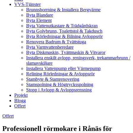
VVS-Tjänster
Brunnsborrning & Installera Bergvärme
Byta Blandare
Byta Element
Byta Vattenutkastare & Trädgårdskran
Byta Golvbrunn, Toalettstol & Takdusch
Byta Rörledningar & Bilning Avloppsrör
Renovera Badrum & Tvättstuga
Byta Varmvattenberedare
Byta Diskmaskin, Tvättmaskin & Vitvaror
Installera enskilt avlopp, reningsverk, trekammarbrunn /
slamavskiljare
Installera Vattenpump eller Värmepump
Relining Rörledningar & Avloppsrör
Stambyte & Stamrenovering
Stamspolning & Högtrycksspolning
Stopp i Avlopp & Avloppsrensning
Projekt
Blogg
Offert
Offert
Professionell rörmokare i Rånäs för