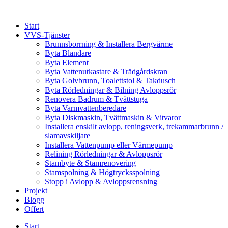
Skip
to
Start
content
VVS-Tjänster
Brunnsborrning & Installera Bergvärme
Byta Blandare
Byta Element
Byta Vattenutkastare & Trädgårdskran
Byta Golvbrunn, Toalettstol & Takdusch
Byta Rörledningar & Bilning Avloppsrör
Renovera Badrum & Tvättstuga
Byta Varmvattenberedare
Byta Diskmaskin, Tvättmaskin & Vitvaror
Installera enskilt avlopp, reningsverk, trekammarbrunn /
slamavskiljare
Installera Vattenpump eller Värmepump
Relining Rörledningar & Avloppsrör
Stambyte & Stamrenovering
Stamspolning & Högtrycksspolning
Stopp i Avlopp & Avloppsrensning
Projekt
Blogg
Offert
Start