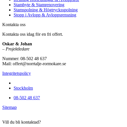
Stambyte & Stamrenovering
Stamspolning & Högtrycksspolning
Stopp i Avlopp & Avloppsrensning
Kontakta oss
Kontakta oss idag för en fri offert.
Oskar & Johan
–
Projektledare
Nummer: 08-502 48 637
Mail: offert@norrtalje-rormokare.se
Integritetspolicy
Vi utför arbeten i hela
Stockholm
08-502 48 637
Sitemap
Vill du bli kontaktad?