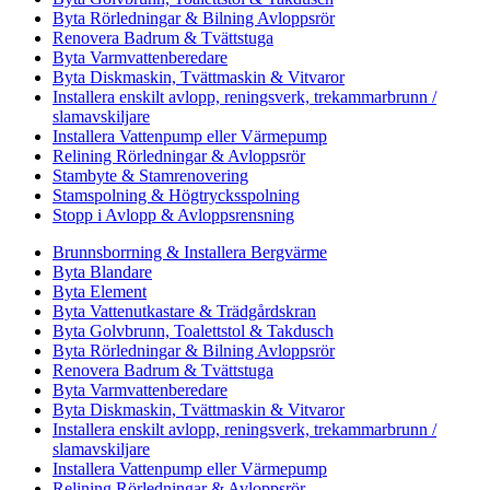
Byta Rörledningar & Bilning Avloppsrör
Renovera Badrum & Tvättstuga
Byta Varmvattenberedare
Byta Diskmaskin, Tvättmaskin & Vitvaror
Installera enskilt avlopp, reningsverk, trekammarbrunn /
slamavskiljare
Installera Vattenpump eller Värmepump
Relining Rörledningar & Avloppsrör
Stambyte & Stamrenovering
Stamspolning & Högtrycksspolning
Stopp i Avlopp & Avloppsrensning
Brunnsborrning & Installera Bergvärme
Byta Blandare
Byta Element
Byta Vattenutkastare & Trädgårdskran
Byta Golvbrunn, Toalettstol & Takdusch
Byta Rörledningar & Bilning Avloppsrör
Renovera Badrum & Tvättstuga
Byta Varmvattenberedare
Byta Diskmaskin, Tvättmaskin & Vitvaror
Installera enskilt avlopp, reningsverk, trekammarbrunn /
slamavskiljare
Installera Vattenpump eller Värmepump
Relining Rörledningar & Avloppsrör