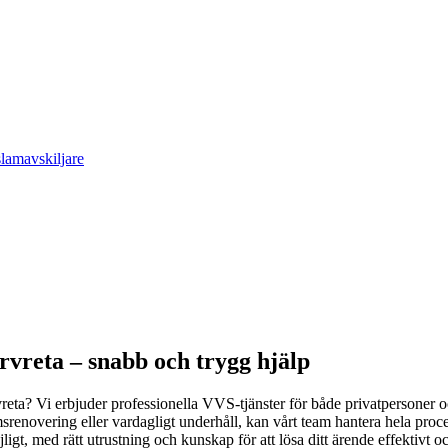
slamavskiljare
rvreta – snabb och trygg hjälp
eta? Vi erbjuder professionella VVS-tjänster för både privatpersoner oc
renovering eller vardagligt underhåll, kan vårt team hantera hela processen
ligt, med rätt utrustning och kunskap för att lösa ditt ärende effektivt oc