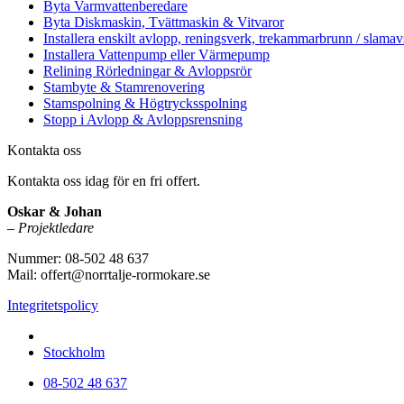
Byta Varmvattenberedare
Byta Diskmaskin, Tvättmaskin & Vitvaror
Installera enskilt avlopp, reningsverk, trekammarbrunn / slamav
Installera Vattenpump eller Värmepump
Relining Rörledningar & Avloppsrör
Stambyte & Stamrenovering
Stamspolning & Högtrycksspolning
Stopp i Avlopp & Avloppsrensning
Kontakta oss
Kontakta oss idag för en fri offert.
Oskar & Johan
–
Projektledare
Nummer: 08-502 48 637
Mail: offert@norrtalje-rormokare.se
Integritetspolicy
Vi utför arbeten i hela
Stockholm
08-502 48 637