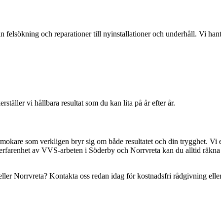
 felsökning och reparationer till nyinstallationer och underhåll. Vi han
täller vi hållbara resultat som du kan lita på år efter år.
örmokare som verkligen bryr sig om både resultatet och din trygghet. Vi e
erfarenhet av VVS-arbeten i Söderby och Norrvreta kan du alltid räkna me
er Norrvreta? Kontakta oss redan idag för kostnadsfri rådgivning eller 