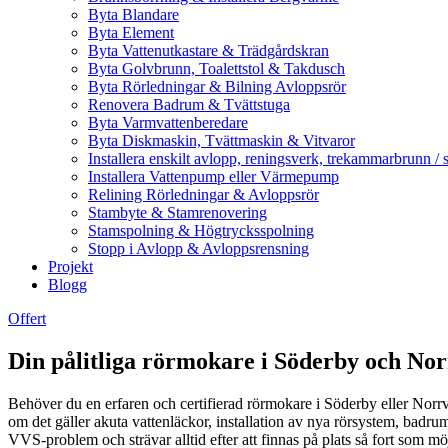
Byta Blandare
Byta Element
Byta Vattenutkastare & Trädgårdskran
Byta Golvbrunn, Toalettstol & Takdusch
Byta Rörledningar & Bilning Avloppsrör
Renovera Badrum & Tvättstuga
Byta Varmvattenberedare
Byta Diskmaskin, Tvättmaskin & Vitvaror
Installera enskilt avlopp, reningsverk, trekammarbrunn / 
Installera Vattenpump eller Värmepump
Relining Rörledningar & Avloppsrör
Stambyte & Stamrenovering
Stamspolning & Högtrycksspolning
Stopp i Avlopp & Avloppsrensning
Projekt
Blogg
Offert
Din pålitliga rörmokare i Söderby och Nor
Behöver du en erfaren och certifierad rörmokare i Söderby eller Norrvr
om det gäller akuta vattenläckor, installation av nya rörsystem, badrums
VVS-problem och strävar alltid efter att finnas på plats så fort som möj