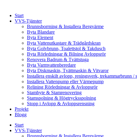
Skip
to
Start
content
VVS-Tjänster
Brunnsborrning & Installera Bergvärme
Byta Blandare
Byta Element
Byta Vattenutkastare & Trädgårdskran
Byta Golvbrunn, Toalettstol & Takdusch
Byta Rörledningar & Bilning Avloppsrör
Renovera Badrum & Tvättstuga
Byta Varmvattenberedare
Byta Diskmaskin, Tvättmaskin & Vitvaror
Installera enskilt avlopp, reningsverk, trekammarbrunn / 
Installera Vattenpump eller Värmepump
Relining Rörledningar & Avloppsrör
Stambyte & Stamrenovering
Stamspolning & Högtrycksspolning
Stopp i Avlopp & Avloppsrensning
Projekt
Blogg
Start
VVS-Tjänster
Brunnsborrning & Installera Bergvärme