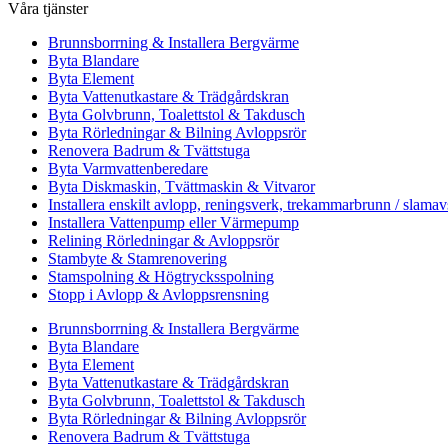
Våra tjänster
Brunnsborrning & Installera Bergvärme
Byta Blandare
Byta Element
Byta Vattenutkastare & Trädgårdskran
Byta Golvbrunn, Toalettstol & Takdusch
Byta Rörledningar & Bilning Avloppsrör
Renovera Badrum & Tvättstuga
Byta Varmvattenberedare
Byta Diskmaskin, Tvättmaskin & Vitvaror
Installera enskilt avlopp, reningsverk, trekammarbrunn / slamav
Installera Vattenpump eller Värmepump
Relining Rörledningar & Avloppsrör
Stambyte & Stamrenovering
Stamspolning & Högtrycksspolning
Stopp i Avlopp & Avloppsrensning
Brunnsborrning & Installera Bergvärme
Byta Blandare
Byta Element
Byta Vattenutkastare & Trädgårdskran
Byta Golvbrunn, Toalettstol & Takdusch
Byta Rörledningar & Bilning Avloppsrör
Renovera Badrum & Tvättstuga