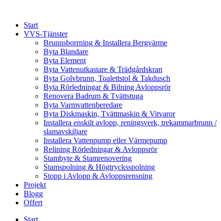
Skip
to
Start
content
VVS-Tjänster
Brunnsborrning & Installera Bergvärme
Byta Blandare
Byta Element
Byta Vattenutkastare & Trädgårdskran
Byta Golvbrunn, Toalettstol & Takdusch
Byta Rörledningar & Bilning Avloppsrör
Renovera Badrum & Tvättstuga
Byta Varmvattenberedare
Byta Diskmaskin, Tvättmaskin & Vitvaror
Installera enskilt avlopp, reningsverk, trekammarbrunn /
slamavskiljare
Installera Vattenpump eller Värmepump
Relining Rörledningar & Avloppsrör
Stambyte & Stamrenovering
Stamspolning & Högtrycksspolning
Stopp i Avlopp & Avloppsrensning
Projekt
Blogg
Offert
Start