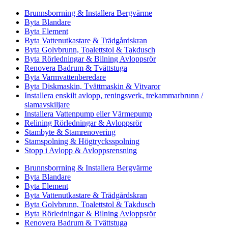
Brunnsborrning & Installera Bergvärme
Byta Blandare
Byta Element
Byta Vattenutkastare & Trädgårdskran
Byta Golvbrunn, Toalettstol & Takdusch
Byta Rörledningar & Bilning Avloppsrör
Renovera Badrum & Tvättstuga
Byta Varmvattenberedare
Byta Diskmaskin, Tvättmaskin & Vitvaror
Installera enskilt avlopp, reningsverk, trekammarbrunn /
slamavskiljare
Installera Vattenpump eller Värmepump
Relining Rörledningar & Avloppsrör
Stambyte & Stamrenovering
Stamspolning & Högtrycksspolning
Stopp i Avlopp & Avloppsrensning
Brunnsborrning & Installera Bergvärme
Byta Blandare
Byta Element
Byta Vattenutkastare & Trädgårdskran
Byta Golvbrunn, Toalettstol & Takdusch
Byta Rörledningar & Bilning Avloppsrör
Renovera Badrum & Tvättstuga