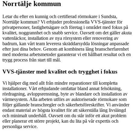
Norrtälje kommun
Letar du efter en kunnig och certifierad rörmokare i Sundsta,
Norrtälje kommun? Vi erbjuder professionella VVS-tjänster för
privatpersoner, fastighetsägare och företag i området med fokus på
kvalitet, noggrannhet och snabb service. Oavsett om det gäller akuta
vattenläckor, installation av nya rörsystem eller renovering av
badrum, kan vårt team leverera skräddarsydda lösningar anpassade
efter just dina behov. Genom att kombinera lång branscherfarenhet
med moderna arbetsmetoder garanterar vi ett hållbart resultat och en
trygg process från start till mål.
VVS-tjänster med kvalitet och trygghet i fokus
Vi hjälper dig med allt från mindre reparationer till kompletta
installationer. Vårt erbjudande omfattar bland annat felsökning,
rördragning, avloppsrensning, byte av blandare och installation av
värmesystem. Alla arbeten utförs av auktoriserade rörmokare som
följer gällande branschregler och säkerhetsföreskrifter. Vi använder
endast material av högsta kvalitet för att säkerställa lång livslängd
och minimalt underhåll. Oavsett om du står inför ett akut problem
eller planerar ett större projekt, kan du lita på vår expertis och
personliga service.