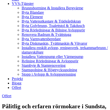
VVS-Tjänster
Brunnsborrning & Installera Bergvärme
Byta Blandare
Byta Element
Byta Vattenutkastare & Trädgårdskran
Byta Golvbrunn, Toalettstol & Takdusch
Byta Rörledningar & Bilning Avloppsrör
Renovera Badrum & Tvättstuga
Byta Varmvattenberedare
Byta Diskmaskin, Tvättmaskin & Vitvaror
Installera enskilt avlopp, reningsverk, trekammarbrunn /
slamavskiljare
Installera Vattenpump eller Värmepump
Relining Rörledningar & Avloppsrör
Stambyte & Stamrenovering
Stamspolning & Högtrycksspolning
Stopp i Avlopp & Avloppsrensning
Projekt
Blogg
Offert
Offert
Pålitlig och erfaren rörmokare i Sundsta,