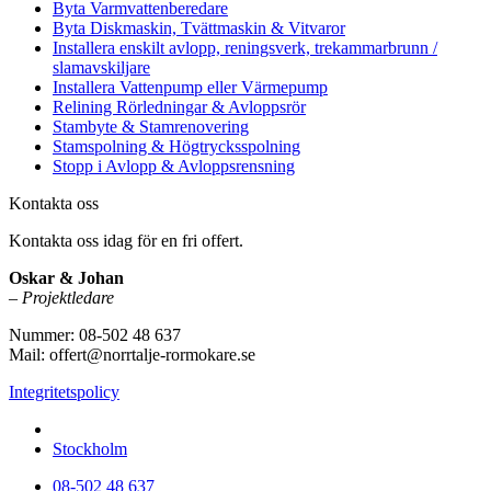
Byta Varmvattenberedare
Byta Diskmaskin, Tvättmaskin & Vitvaror
Installera enskilt avlopp, reningsverk, trekammarbrunn /
slamavskiljare
Installera Vattenpump eller Värmepump
Relining Rörledningar & Avloppsrör
Stambyte & Stamrenovering
Stamspolning & Högtrycksspolning
Stopp i Avlopp & Avloppsrensning
Kontakta oss
Kontakta oss idag för en fri offert.
Oskar & Johan
–
Projektledare
Nummer: 08-502 48 637
Mail: offert@norrtalje-rormokare.se
Integritetspolicy
Vi utför arbeten i hela
Stockholm
08-502 48 637