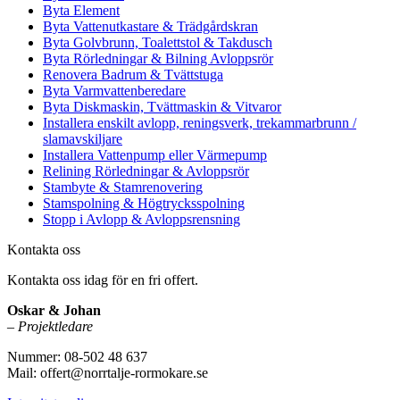
Byta Element
Byta Vattenutkastare & Trädgårdskran
Byta Golvbrunn, Toalettstol & Takdusch
Byta Rörledningar & Bilning Avloppsrör
Renovera Badrum & Tvättstuga
Byta Varmvattenberedare
Byta Diskmaskin, Tvättmaskin & Vitvaror
Installera enskilt avlopp, reningsverk, trekammarbrunn /
slamavskiljare
Installera Vattenpump eller Värmepump
Relining Rörledningar & Avloppsrör
Stambyte & Stamrenovering
Stamspolning & Högtrycksspolning
Stopp i Avlopp & Avloppsrensning
Kontakta oss
Kontakta oss idag för en fri offert.
Oskar & Johan
–
Projektledare
Nummer: 08-502 48 637
Mail: offert@norrtalje-rormokare.se