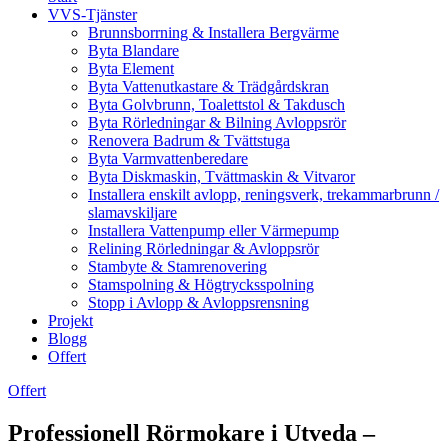
VVS-Tjänster
Brunnsborrning & Installera Bergvärme
Byta Blandare
Byta Element
Byta Vattenutkastare & Trädgårdskran
Byta Golvbrunn, Toalettstol & Takdusch
Byta Rörledningar & Bilning Avloppsrör
Renovera Badrum & Tvättstuga
Byta Varmvattenberedare
Byta Diskmaskin, Tvättmaskin & Vitvaror
Installera enskilt avlopp, reningsverk, trekammarbrunn /
slamavskiljare
Installera Vattenpump eller Värmepump
Relining Rörledningar & Avloppsrör
Stambyte & Stamrenovering
Stamspolning & Högtrycksspolning
Stopp i Avlopp & Avloppsrensning
Projekt
Blogg
Offert
Offert
Professionell Rörmokare i Utveda –