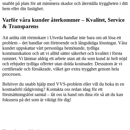
snabbt på plats för att minimera skador och återställa tryggheten i ditt
hem eller din fastighet.
Varför våra kunder återkommer – Kvalitet, Service
& Transparens
Att anlita rätt rörmokare i Utveda handlar inte bara om att lösa ett
problem – det handlar om förtroende och långsiktiga lösningar. Våra
kunder uppskattar vårt personliga bemötande, tydliga
kommunikation och att vi alltid sätter säkerhet och kvalitet i första
rummet. Vi lämnar aldrig ett arbete utan att du som kund är helt nöjd
och erbjuder tydliga offerter utan dolda kostnader. Dessutom är vi
certifierade och försäkrade, vilket ger extra trygghet genom hela
processen.
Behöver du snabb hjälp med VVS-problem eller vill du boka in en
kostnadsfri rådgivning? Kontakta oss redan idag för ett
förutsättningslöst samtal – låt oss ta hand om dina rör så att du kan
fokusera på det som är viktigt för dig!