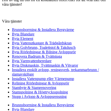
våra tjänster!
Våra tjänster
Brunnsborrning & Installera Bergvärme
Byta Blandare
Byta Element
Byta Vattenutkastare & Trädgårdskran
Byta Golvbrunn, Toalettstol & Takdusch
Byta Rörledningar & Bilning Avloppsrör
Renovera Badrum & Tvättstuga
Byta Varmvattenberedare
Byta Diskmaskin, Tvättmaskin & Vitvaror
Installera enskilt avlopp, reningsverk, trekammarbrunn /
slamavskiljare
Installera Vattenpump eller Värmepump
Relining Rörledningar & Avloppsrör
Stambyte & Stamrenovering
Stamspolning & Högtrycksspolning
Stopp i Avlopp & Avloppsrensning
Brunnsborrning & Installera Bergvärme
Byta Blandare