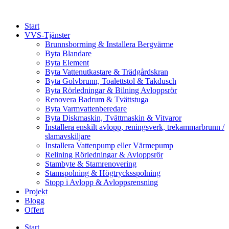
Skip
to
Start
content
VVS-Tjänster
Brunnsborrning & Installera Bergvärme
Byta Blandare
Byta Element
Byta Vattenutkastare & Trädgårdskran
Byta Golvbrunn, Toalettstol & Takdusch
Byta Rörledningar & Bilning Avloppsrör
Renovera Badrum & Tvättstuga
Byta Varmvattenberedare
Byta Diskmaskin, Tvättmaskin & Vitvaror
Installera enskilt avlopp, reningsverk, trekammarbrunn /
slamavskiljare
Installera Vattenpump eller Värmepump
Relining Rörledningar & Avloppsrör
Stambyte & Stamrenovering
Stamspolning & Högtrycksspolning
Stopp i Avlopp & Avloppsrensning
Projekt
Blogg
Offert
Start