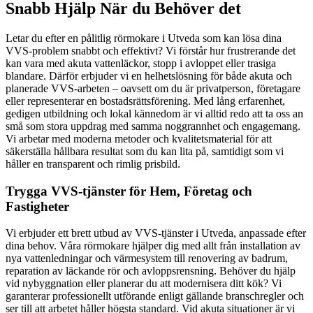
Snabb Hjälp När du Behöver det
Letar du efter en pålitlig rörmokare i Utveda som kan lösa dina
VVS-problem snabbt och effektivt? Vi förstår hur frustrerande det
kan vara med akuta vattenläckor, stopp i avloppet eller trasiga
blandare. Därför erbjuder vi en helhetslösning för både akuta och
planerade VVS-arbeten – oavsett om du är privatperson, företagare
eller representerar en bostadsrättsförening. Med lång erfarenhet,
gedigen utbildning och lokal kännedom är vi alltid redo att ta oss an
små som stora uppdrag med samma noggrannhet och engagemang.
Vi arbetar med moderna metoder och kvalitetsmaterial för att
säkerställa hållbara resultat som du kan lita på, samtidigt som vi
håller en transparent och rimlig prisbild.
Trygga VVS-tjänster för Hem, Företag och
Fastigheter
Vi erbjuder ett brett utbud av VVS-tjänster i Utveda, anpassade efter
dina behov. Våra rörmokare hjälper dig med allt från installation av
nya vattenledningar och värmesystem till renovering av badrum,
reparation av läckande rör och avloppsrensning. Behöver du hjälp
vid nybyggnation eller planerar du att modernisera ditt kök? Vi
garanterar professionellt utförande enligt gällande branschregler och
ser till att arbetet håller högsta standard. Vid akuta situationer är vi