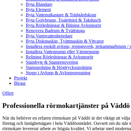
Byta Blandare
Byta Element
Byta Vattenutkastare & Trädgårdskran
Byta Golvbrunn, Toalettstol & Takdusch
Byta Rörledningar & Bilning Avloppsrör
Renovera Badrum & Tvättstuga
Byta Varmvattenberedare
Byta Diskmaskin, Tvättmaskin & Vitvaror
Installera enskilt avlopp, reningsverk, trekammarbrunn / 
Installera Vattenpump eller Värmepump
Relining Rörledningar & Avloppsrör
Stambyte & Stamrenovering
Stamspolning & Högtrycksspolning
Stopp i Avlopp & Avloppsrensning
Projekt
Blogg
Offert
Professionella rörmokartjänster på Väddö 
När du behöver en erfaren rörmokare på Väddö är det viktigt att välja
företag och fastighetsägare i hela Väddöområdet. Oavsett om du står inf
rörmokare levererar arbete av högsta kvalitet. Vi arbetar med moderna 