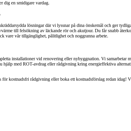
r dig en smidigare vardag.
ö
i skräddarsydda lösningar där vi lyssnar på dina önskemål och ger tydli
vvärme till felsökning av läckande rör och akutjour. Du får snabb åter
ck vare vår tillgänglighet, pålitlighet och noggranna arbete.
letta installationer vid renovering eller nybyggnation. Vi samarbetar 
du hjälp med ROT-avdrag eller rådgivning kring energieffektiva alternati
för kostnadsfri rådgivning eller boka ett kostnadsförslag redan idag! 