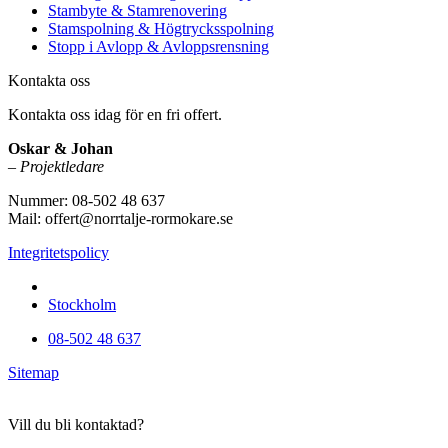
Stambyte & Stamrenovering
Stamspolning & Högtrycksspolning
Stopp i Avlopp & Avloppsrensning
Kontakta oss
Kontakta oss idag för en fri offert.
Oskar & Johan
–
Projektledare
Nummer: 08-502 48 637
Mail: offert@norrtalje-rormokare.se
Integritetspolicy
Vi utför arbeten i hela
Stockholm
08-502 48 637
Sitemap
Vill du bli kontaktad?