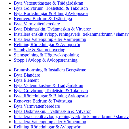
Byta Vattenutkastare & Trädgårdskran
Byta Golvbrunn, Toalettstol & Takdusch
Byta Rörledningar & Bilning Avloppsrör
Renovera Badrum & Tvättstuga
Byta Varmvattenberedare
Byta Diskmaskin, Tvättmaskin & Vitvaror
Installera enskilt avlopp, reningsverk, trekammarbrunn / slamav
Installera Vattenpump eller Värmepump
Relining Rörledningar & Avloppsrör
Stambyte & Stamrenovering
Stamspolning & Högtrycksspolning
Stopp i Avlopp & Avloppsrensning
Brunnsborrning & Installera Bergvärme
Byta Blandare
Byta Element
Byta Vattenutkastare & Trädgårdskran
Byta Golvbrunn, Toalettstol & Takdusch
Byta Rörledningar & Bilning Avloppsrör
Renovera Badrum & Tvättstuga
Byta Varmvattenberedare
Byta Diskmaskin, Tvättmaskin & Vitvaror
Installera enskilt avlopp, reningsverk, trekammarbrunn / slamav
Installera Vattenpump eller Värmepump
Relining Rörledningar & Avloppsrör