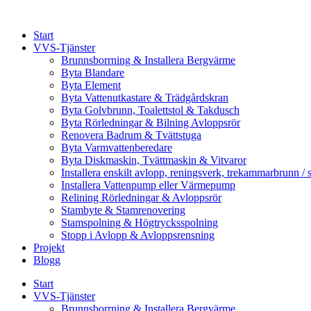
Skip
to
Start
content
VVS-Tjänster
Brunnsborrning & Installera Bergvärme
Byta Blandare
Byta Element
Byta Vattenutkastare & Trädgårdskran
Byta Golvbrunn, Toalettstol & Takdusch
Byta Rörledningar & Bilning Avloppsrör
Renovera Badrum & Tvättstuga
Byta Varmvattenberedare
Byta Diskmaskin, Tvättmaskin & Vitvaror
Installera enskilt avlopp, reningsverk, trekammarbrunn / 
Installera Vattenpump eller Värmepump
Relining Rörledningar & Avloppsrör
Stambyte & Stamrenovering
Stamspolning & Högtrycksspolning
Stopp i Avlopp & Avloppsrensning
Projekt
Blogg
Start
VVS-Tjänster
Brunnsborrning & Installera Bergvärme