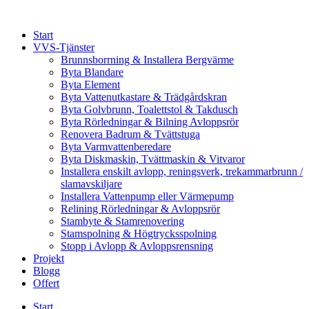
Skip
to
Start
content
VVS-Tjänster
Brunnsborrning & Installera Bergvärme
Byta Blandare
Byta Element
Byta Vattenutkastare & Trädgårdskran
Byta Golvbrunn, Toalettstol & Takdusch
Byta Rörledningar & Bilning Avloppsrör
Renovera Badrum & Tvättstuga
Byta Varmvattenberedare
Byta Diskmaskin, Tvättmaskin & Vitvaror
Installera enskilt avlopp, reningsverk, trekammarbrunn /
slamavskiljare
Installera Vattenpump eller Värmepump
Relining Rörledningar & Avloppsrör
Stambyte & Stamrenovering
Stamspolning & Högtrycksspolning
Stopp i Avlopp & Avloppsrensning
Projekt
Blogg
Offert
Start