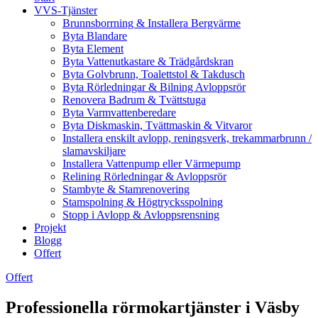
VVS-Tjänster
Brunnsborrning & Installera Bergvärme
Byta Blandare
Byta Element
Byta Vattenutkastare & Trädgårdskran
Byta Golvbrunn, Toalettstol & Takdusch
Byta Rörledningar & Bilning Avloppsrör
Renovera Badrum & Tvättstuga
Byta Varmvattenberedare
Byta Diskmaskin, Tvättmaskin & Vitvaror
Installera enskilt avlopp, reningsverk, trekammarbrunn /
slamavskiljare
Installera Vattenpump eller Värmepump
Relining Rörledningar & Avloppsrör
Stambyte & Stamrenovering
Stamspolning & Högtrycksspolning
Stopp i Avlopp & Avloppsrensning
Projekt
Blogg
Offert
Offert
Professionella rörmokartjänster i Väsby