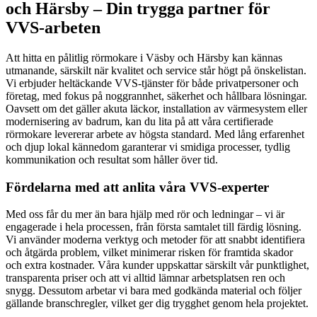
och Härsby – Din trygga partner för
VVS-arbeten
Att hitta en pålitlig rörmokare i Väsby och Härsby kan kännas
utmanande, särskilt när kvalitet och service står högt på önskelistan.
Vi erbjuder heltäckande VVS-tjänster för både privatpersoner och
företag, med fokus på noggrannhet, säkerhet och hållbara lösningar.
Oavsett om det gäller akuta läckor, installation av värmesystem eller
modernisering av badrum, kan du lita på att våra certifierade
rörmokare levererar arbete av högsta standard. Med lång erfarenhet
och djup lokal kännedom garanterar vi smidiga processer, tydlig
kommunikation och resultat som håller över tid.
Fördelarna med att anlita våra VVS-experter
Med oss får du mer än bara hjälp med rör och ledningar – vi är
engagerade i hela processen, från första samtalet till färdig lösning.
Vi använder moderna verktyg och metoder för att snabbt identifiera
och åtgärda problem, vilket minimerar risken för framtida skador
och extra kostnader. Våra kunder uppskattar särskilt vår punktlighet,
transparenta priser och att vi alltid lämnar arbetsplatsen ren och
snygg. Dessutom arbetar vi bara med godkända material och följer
gällande branschregler, vilket ger dig trygghet genom hela projektet.