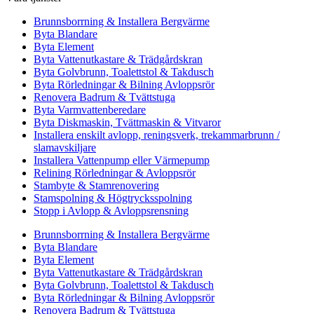
Brunnsborrning & Installera Bergvärme
Byta Blandare
Byta Element
Byta Vattenutkastare & Trädgårdskran
Byta Golvbrunn, Toalettstol & Takdusch
Byta Rörledningar & Bilning Avloppsrör
Renovera Badrum & Tvättstuga
Byta Varmvattenberedare
Byta Diskmaskin, Tvättmaskin & Vitvaror
Installera enskilt avlopp, reningsverk, trekammarbrunn /
slamavskiljare
Installera Vattenpump eller Värmepump
Relining Rörledningar & Avloppsrör
Stambyte & Stamrenovering
Stamspolning & Högtrycksspolning
Stopp i Avlopp & Avloppsrensning
Brunnsborrning & Installera Bergvärme
Byta Blandare
Byta Element
Byta Vattenutkastare & Trädgårdskran
Byta Golvbrunn, Toalettstol & Takdusch
Byta Rörledningar & Bilning Avloppsrör
Renovera Badrum & Tvättstuga