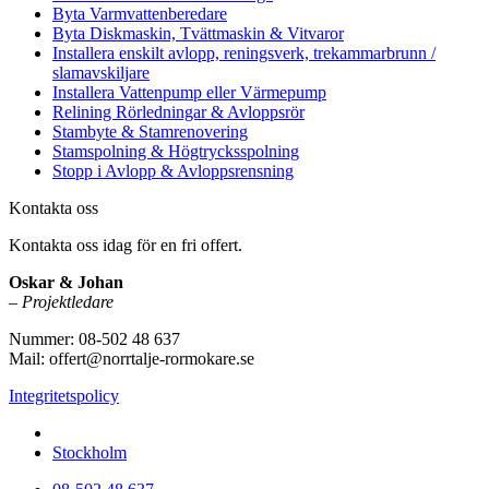
Byta Varmvattenberedare
Byta Diskmaskin, Tvättmaskin & Vitvaror
Installera enskilt avlopp, reningsverk, trekammarbrunn /
slamavskiljare
Installera Vattenpump eller Värmepump
Relining Rörledningar & Avloppsrör
Stambyte & Stamrenovering
Stamspolning & Högtrycksspolning
Stopp i Avlopp & Avloppsrensning
Kontakta oss
Kontakta oss idag för en fri offert.
Oskar & Johan
–
Projektledare
Nummer: 08-502 48 637
Mail: offert@norrtalje-rormokare.se
Integritetspolicy
Vi utför arbeten i hela
Stockholm