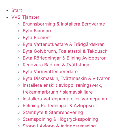
Skip
to
Start
content
VVS-Tjänster
Brunnsborrning & Installera Bergvärme
Byta Blandare
Byta Element
Byta Vattenutkastare & Trädgårdskran
Byta Golvbrunn, Toalettstol & Takdusch
Byta Rörledningar & Bilning Avloppsrör
Renovera Badrum & Tvättstuga
Byta Varmvattenberedare
Byta Diskmaskin, Tvättmaskin & Vitvaror
Installera enskilt avlopp, reningsverk,
trekammarbrunn / slamavskiljare
Installera Vattenpump eller Värmepump
Relining Rörledningar & Avloppsrör
Stambyte & Stamrenovering
Stamspolning & Högtrycksspolning
Stopp i Avlopp & Avloppsrensning