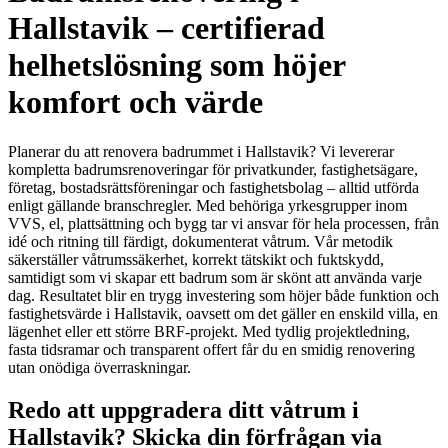
Hallstavik – certifierad
helhetslösning som höjer
komfort och värde
Planerar du att renovera badrummet i Hallstavik? Vi levererar
kompletta badrumsrenoveringar för privatkunder, fastighetsägare,
företag, bostadsrättsföreningar och fastighetsbolag – alltid utförda
enligt gällande branschregler. Med behöriga yrkesgrupper inom
VVS, el, plattsättning och bygg tar vi ansvar för hela processen, från
idé och ritning till färdigt, dokumenterat våtrum. Vår metodik
säkerställer våtrumssäkerhet, korrekt tätskikt och fuktskydd,
samtidigt som vi skapar ett badrum som är skönt att använda varje
dag. Resultatet blir en trygg investering som höjer både funktion och
fastighetsvärde i Hallstavik, oavsett om det gäller en enskild villa, en
lägenhet eller ett större BRF-projekt. Med tydlig projektledning,
fasta tidsramar och transparent offert får du en smidig renovering
utan onödiga överraskningar.
Redo att uppgradera ditt våtrum i
Hallstavik? Skicka din förfrågan via