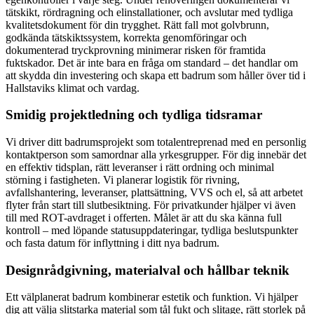
tätskikt, rördragning och elinstallationer, och avslutar med tydliga
kvalitetsdokument för din trygghet. Rätt fall mot golvbrunn,
godkända tätskiktssystem, korrekta genomföringar och
dokumenterad tryckprovning minimerar risken för framtida
fuktskador. Det är inte bara en fråga om standard – det handlar om
att skydda din investering och skapa ett badrum som håller över tid i
Hallstaviks klimat och vardag.
Smidig projektledning och tydliga tidsramar
Vi driver ditt badrumsprojekt som totalentreprenad med en personlig
kontaktperson som samordnar alla yrkesgrupper. För dig innebär det
en effektiv tidsplan, rätt leveranser i rätt ordning och minimal
störning i fastigheten. Vi planerar logistik för rivning,
avfallshantering, leveranser, plattsättning, VVS och el, så att arbetet
flyter från start till slutbesiktning. För privatkunder hjälper vi även
till med ROT-avdraget i offerten. Målet är att du ska känna full
kontroll – med löpande statusuppdateringar, tydliga beslutspunkter
och fasta datum för inflyttning i ditt nya badrum.
Designrådgivning, materialval och hållbar teknik
Ett välplanerat badrum kombinerar estetik och funktion. Vi hjälper
dig att välja slitstarka material som tål fukt och slitage, rätt storlek på