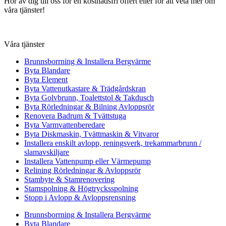
Hör av dig till oss för en kostnadsfri offert eller för att veta mer om
våra tjänster!
Våra tjänster
Brunnsborrning & Installera Bergvärme
Byta Blandare
Byta Element
Byta Vattenutkastare & Trädgårdskran
Byta Golvbrunn, Toalettstol & Takdusch
Byta Rörledningar & Bilning Avloppsrör
Renovera Badrum & Tvättstuga
Byta Varmvattenberedare
Byta Diskmaskin, Tvättmaskin & Vitvaror
Installera enskilt avlopp, reningsverk, trekammarbrunn /
slamavskiljare
Installera Vattenpump eller Värmepump
Relining Rörledningar & Avloppsrör
Stambyte & Stamrenovering
Stamspolning & Högtrycksspolning
Stopp i Avlopp & Avloppsrensning
Brunnsborrning & Installera Bergvärme
Byta Blandare