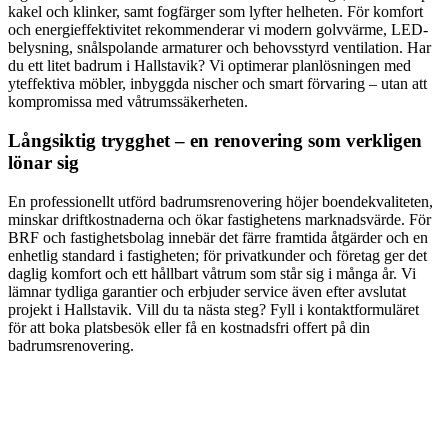
kakel och klinker, samt fogfärger som lyfter helheten. För komfort
och energieffektivitet rekommenderar vi modern golvvärme, LED-
belysning, snålspolande armaturer och behovsstyrd ventilation. Har
du ett litet badrum i Hallstavik? Vi optimerar planlösningen med
yteffektiva möbler, inbyggda nischer och smart förvaring – utan att
kompromissa med våtrumssäkerheten.
Långsiktig trygghet – en renovering som verkligen
lönar sig
En professionellt utförd badrumsrenovering höjer boendekvaliteten,
minskar driftkostnaderna och ökar fastighetens marknadsvärde. För
BRF och fastighetsbolag innebär det färre framtida åtgärder och en
enhetlig standard i fastigheten; för privatkunder och företag ger det
daglig komfort och ett hållbart våtrum som står sig i många år. Vi
lämnar tydliga garantier och erbjuder service även efter avslutat
projekt i Hallstavik. Vill du ta nästa steg? Fyll i kontaktformuläret
för att boka platsbesök eller få en kostnadsfri offert på din
badrumsrenovering.