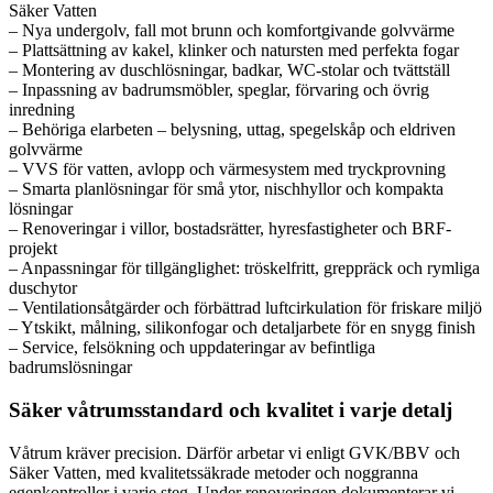
Säker Vatten
– Nya undergolv, fall mot brunn och komfortgivande golvvärme
– Plattsättning av kakel, klinker och natursten med perfekta fogar
– Montering av duschlösningar, badkar, WC-stolar och tvättställ
– Inpassning av badrumsmöbler, speglar, förvaring och övrig
inredning
– Behöriga elarbeten – belysning, uttag, spegelskåp och eldriven
golvvärme
– VVS för vatten, avlopp och värmesystem med tryckprovning
– Smarta planlösningar för små ytor, nischhyllor och kompakta
lösningar
– Renoveringar i villor, bostadsrätter, hyresfastigheter och BRF-
projekt
– Anpassningar för tillgänglighet: tröskelfritt, greppräck och rymliga
duschytor
– Ventilationsåtgärder och förbättrad luftcirkulation för friskare miljö
– Ytskikt, målning, silikonfogar och detaljarbete för en snygg finish
– Service, felsökning och uppdateringar av befintliga
badrumslösningar
Säker våtrumsstandard och kvalitet i varje detalj
Våtrum kräver precision. Därför arbetar vi enligt GVK/BBV och
Säker Vatten, med kvalitetssäkrade metoder och noggranna
egenkontroller i varje steg. Under renoveringen dokumenterar vi