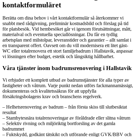
kontaktformuläret
Berätta om dina behov i vårt kontaktformulär så återkommer vi
snabbt med rådgivning, preliminär kostnadsbild och förslag på tid
för platsbesök. Vid hembesöket går vi igenom förutsättningar, mått,
materialval och eventuella speciallösningar. Du får en tydlig
arbetsplan med milstolpar, leveranstider och garantier – allt samlat i
en transparent offert. Oavsett om du vill modernisera ett litet gäst-
WC eller totalrenovera ett stort familjebadrum i Hallstavik, anpassar
vi lösningen efter budget, estetik och långsiktig hållbarhet.
Våra tjänster inom badrumsrenovering i Hallstavik
Vi erbjuder ett komplett utbud av badrumstjänster för alla typer av
fastigheter och våtrum. Varje punkt nedan utförs fackmannamässigt,
dokumenteras och kvalitetssäkras för att uppfylla
försäkringsbolagens krav och branschens regelverk.
– Helhetsrenovering av badrum – från första skiss till slutbesiktat
resultat
– Stambytesnära totalrenoveringar av föråldrade eller slitna våtrum
– Selektiv rivning och miljöriktig bortforsling av det gamla
badrummet
– Fuktskydd, godkänt tätskikt och utförande enligt GVK/BBV och