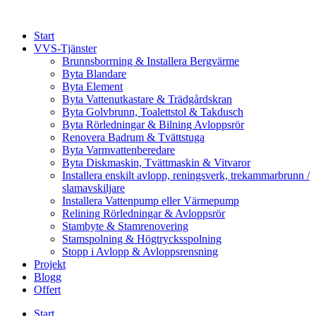
Skip
to
Start
content
VVS-Tjänster
Brunnsborrning & Installera Bergvärme
Byta Blandare
Byta Element
Byta Vattenutkastare & Trädgårdskran
Byta Golvbrunn, Toalettstol & Takdusch
Byta Rörledningar & Bilning Avloppsrör
Renovera Badrum & Tvättstuga
Byta Varmvattenberedare
Byta Diskmaskin, Tvättmaskin & Vitvaror
Installera enskilt avlopp, reningsverk, trekammarbrunn /
slamavskiljare
Installera Vattenpump eller Värmepump
Relining Rörledningar & Avloppsrör
Stambyte & Stamrenovering
Stamspolning & Högtrycksspolning
Stopp i Avlopp & Avloppsrensning
Projekt
Blogg
Offert
Start