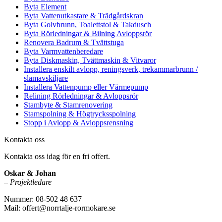
Byta Element
Byta Vattenutkastare & Trädgårdskran
Byta Golvbrunn, Toalettstol & Takdusch
Byta Rörledningar & Bilning Avloppsrör
Renovera Badrum & Tvättstuga
Byta Varmvattenberedare
Byta Diskmaskin, Tvättmaskin & Vitvaror
Installera enskilt avlopp, reningsverk, trekammarbrunn /
slamavskiljare
Installera Vattenpump eller Värmepump
Relining Rörledningar & Avloppsrör
Stambyte & Stamrenovering
Stamspolning & Högtrycksspolning
Stopp i Avlopp & Avloppsrensning
Kontakta oss
Kontakta oss idag för en fri offert.
Oskar & Johan
–
Projektledare
Nummer: 08-502 48 637
Mail: offert@norrtalje-rormokare.se