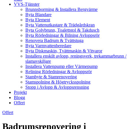
VVS-Tjänster
Brunnsborrning & Installera Bergvärme
Byta Blandare
Byta Element
Byta Vattenutkastare & Trädgårdskran
Byta Golvbrunn, Toalettstol & Takdusch
Byta Rörledningar & Bilning Avloppsrör
Renovera Badrum & Tvättstuga
Byta Varmvattenberedare
Byta Diskmaskin, Tvättmaskin & Vitvaror
Installera enskilt avlopp, reningsverk, trekammarbrunn /
slamavskiljare
Installera Vattenpump eller Värmepump
Relining Rörledningar & Avloppsrör
Stambyte & Stamrenovering
Stamspolning & Högtrycksspolning
Stopp i Avlopp & Avloppsrensning
Projekt
Blogg
Offert
Offert
Badrumsrenovering i