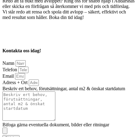
Redo att få bukt med avloppet? Ring oss för snabb hjälp i Addarsnäs
eller skicka en förfrågan så återkommer vi med pris och tidförslag.
Vi står redo att rensa och spola ditt avlopp – säkert, effektivt och
med resultat som håller. Boka din tid idag!
Kontakta oss idag!
Namn
Telefon
Email
Adress + Ort
Beskriv ert behov, förutsättningar, antal m2 & önskat startdatum
Bifoga gärna eventuella dokument, bilder eller ritningar