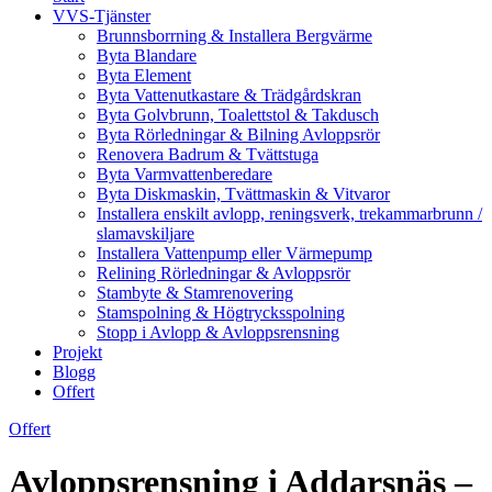
VVS-Tjänster
Brunnsborrning & Installera Bergvärme
Byta Blandare
Byta Element
Byta Vattenutkastare & Trädgårdskran
Byta Golvbrunn, Toalettstol & Takdusch
Byta Rörledningar & Bilning Avloppsrör
Renovera Badrum & Tvättstuga
Byta Varmvattenberedare
Byta Diskmaskin, Tvättmaskin & Vitvaror
Installera enskilt avlopp, reningsverk, trekammarbrunn /
slamavskiljare
Installera Vattenpump eller Värmepump
Relining Rörledningar & Avloppsrör
Stambyte & Stamrenovering
Stamspolning & Högtrycksspolning
Stopp i Avlopp & Avloppsrensning
Projekt
Blogg
Offert
Offert
Avloppsrensning i Addarsnäs –