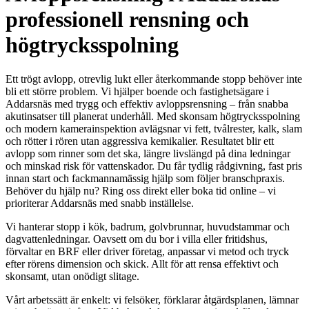
professionell rensning och
högtrycksspolning
Ett trögt avlopp, otrevlig lukt eller återkommande stopp behöver inte
bli ett större problem. Vi hjälper boende och fastighetsägare i
Addarsnäs med trygg och effektiv avloppsrensning – från snabba
akutinsatser till planerat underhåll. Med skonsam högtrycksspolning
och modern kamera­inspektion avlägsnar vi fett, tvålrester, kalk, slam
och rötter i rören utan aggressiva kemikalier. Resultatet blir ett
avlopp som rinner som det ska, längre livslängd på dina ledningar
och minskad risk för vattenskador. Du får tydlig rådgivning, fast pris
innan start och fackmannamässig hjälp som följer branschpraxis.
Behöver du hjälp nu? Ring oss direkt eller boka tid online – vi
prioriterar Addarsnäs med snabb inställelse.
Vi hanterar stopp i kök, badrum, golvbrunnar, huvudstammar och
dagvattenledningar. Oavsett om du bor i villa eller fritidshus,
förvaltar en BRF eller driver företag, anpassar vi metod och tryck
efter rörens dimension och skick. Allt för att rensa effektivt och
skonsamt, utan onödigt slitage.
Vårt arbetssätt är enkelt: vi felsöker, förklarar åtgärdsplanen, lämnar