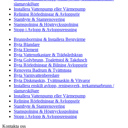
slamavskiljare
Installera Vattenpump eller Värmepump
Relining Rörledningar & Avloppsrör
Stambyte & Stamrenovering
Stamspolning & Högtrycksspolning
Stopp i Avlopp & Avloppsrensning
Brunnsborrning & Installera Bergvärme
Byta Blandare
Byta Element
Byta Vattenutkastare & Trädgårdskran
Byta Golvbrunn, Toalettstol & Takdusch
Byta Rörledningar & Bilning Avloppsrör
Renovera Badrum & Tvättstuga
Byta Varmvattenberedare
Byta Diskmaskin, Tvättmaskin & Vitvaror
Installera enskilt avlopp, reningsverk, trekammarbrunn /
slamavskiljare
Installera Vattenpump eller Värmepump
Relining Rörledningar & Avloppsrör
Stambyte & Stamrenovering
Stamspolning & Högtrycksspolning
Stopp i Avlopp & Avloppsrensning
Kontakta oss