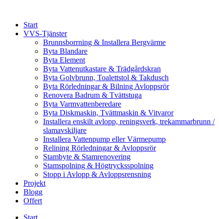
Skip
to
Start
content
VVS-Tjänster
Brunnsborrning & Installera Bergvärme
Byta Blandare
Byta Element
Byta Vattenutkastare & Trädgårdskran
Byta Golvbrunn, Toalettstol & Takdusch
Byta Rörledningar & Bilning Avloppsrör
Renovera Badrum & Tvättstuga
Byta Varmvattenberedare
Byta Diskmaskin, Tvättmaskin & Vitvaror
Installera enskilt avlopp, reningsverk, trekammarbrunn /
slamavskiljare
Installera Vattenpump eller Värmepump
Relining Rörledningar & Avloppsrör
Stambyte & Stamrenovering
Stamspolning & Högtrycksspolning
Stopp i Avlopp & Avloppsrensning
Projekt
Blogg
Offert
Start