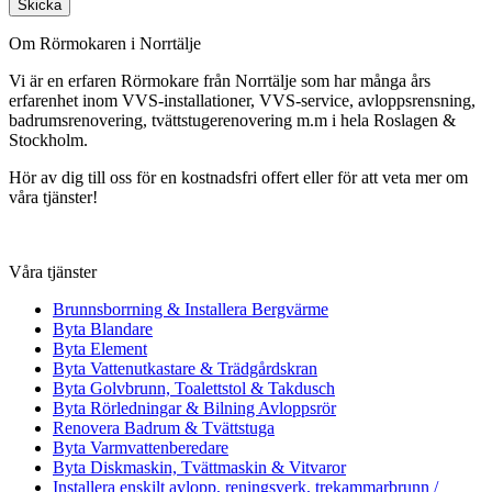
Skicka
Om Rörmokaren i Norrtälje
Vi är en erfaren Rörmokare från Norrtälje som har många års
erfarenhet inom VVS-installationer, VVS-service, avloppsrensning,
badrumsrenovering, tvättstugerenovering m.m i hela Roslagen &
Stockholm.
Hör av dig till oss för en kostnadsfri offert eller för att veta mer om
våra tjänster!
Våra tjänster
Brunnsborrning & Installera Bergvärme
Byta Blandare
Byta Element
Byta Vattenutkastare & Trädgårdskran
Byta Golvbrunn, Toalettstol & Takdusch
Byta Rörledningar & Bilning Avloppsrör
Renovera Badrum & Tvättstuga
Byta Varmvattenberedare
Byta Diskmaskin, Tvättmaskin & Vitvaror
Installera enskilt avlopp, reningsverk, trekammarbrunn /