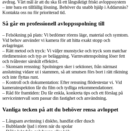
avdrag. Vårt mål är att du ska få ett långsiktigt friskt avloppssystem
– inte bara en tillfällig lösning. Behöver du snabb hjälp i Addarsnäs?
Kontakta oss nu för prioriterad tid.
Så går en professionell avloppsspolning till
– Felsökning på plats: Vi bedömer rörens läge, material och symtom.
Vid behov använder vi kamera för att hitta exakt stopp och
avlagringar.
– Rätt metod och tryck: Vi väljer munstycke och tryck som matchar
rördimension och typ av beläggning. Varmvattenspolning löser fett
och tvålrester särskilt effektivt.
– Skonsam rensning: Spolningen sker i sektioner, från närmast
anslutning vidare ut i stammen, så att smutsen förs bort i rätt riktning
och inte flyttas runt.
– Kontroll och dokumentation: Efter rensning flödestestar vi. Vid
kamerainspektion får du film och tydliga rekommendationer.
– Råd för framtiden: Du får enkla, konkreta tips och ett förslag på
serviceintervall som passar din fastighet och användning.
Vanliga tecken på att du behöver rensa avloppet
– Långsam avrinning i diskho, handfat eller dusch
– Bubblande ljud i rören när du spolar