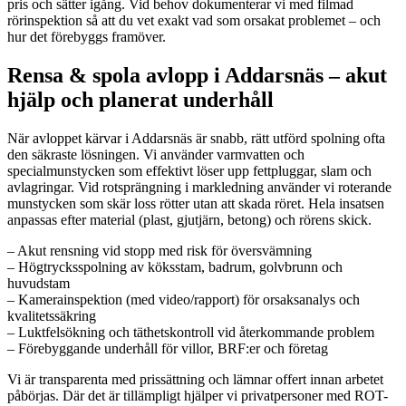
pris och sätter igång. Vid behov dokumenterar vi med filmad
rörinspektion så att du vet exakt vad som orsakat problemet – och
hur det förebyggs framöver.
Rensa & spola avlopp i Addarsnäs – akut
hjälp och planerat underhåll
När avloppet kärvar i Addarsnäs är snabb, rätt utförd spolning ofta
den säkraste lösningen. Vi använder varmvatten och
specialmunstycken som effektivt löser upp fettpluggar, slam och
avlagringar. Vid rotsprängning i markledning använder vi roterande
munstycken som skär loss rötter utan att skada röret. Hela insatsen
anpassas efter material (plast, gjutjärn, betong) och rörens skick.
– Akut rensning vid stopp med risk för översvämning
– Högtrycksspolning av köksstam, badrum, golvbrunn och
huvudstam
– Kamera­inspektion (med video/rapport) för orsaksanalys och
kvalitetssäkring
– Luktfelsökning och täthetskontroll vid återkommande problem
– Förebyggande underhåll för villor, BRF:er och företag
Vi är transparenta med prissättning och lämnar offert innan arbetet
påbörjas. Där det är tillämpligt hjälper vi privatpersoner med ROT-