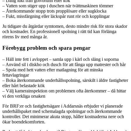
– Dålig lukt från golvbrunn eller kök
– Vatten som stiger upp i duschen när tvättmaskinen tömmer
– Återkommande stopp trots propplösare eller sugklocka
– Fukt, missfärgning eller läckspår runt rör och kopplingar
Ju tidigare du åtgärdar symtomen, desto mindre risk för stora skador
och kostnader. En professionell spolning i rätt tid kan förlänga
rörens liv med många år.
Förebygg problem och spara pengar
– Häll inte fett i avloppet – samla upp i kärl och släng i soporna
– Använd sil i diskho och dusch för att fånga upp matrester och hår
– Spola med hett vatten efter matlagning för att minska
fettavlagringar
– Boka återkommande underhållsspolning, särskilt i äldre fastigheter
eller hårt belastade kök
– Välj kamera­inspektion om problemen ofta återkommer – då hittar
vi den verkliga orsaken
För BRF:er och fastighetsägare i Addarsnäs erbjuder vi planerade
underhållspaket med schemalagda spolningar och återkommande
kontroller. Det minimerar akuta stopp, håller kostnaderna nere och
ökar boendekomforten.