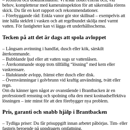
behov, kompletterar med kamerainspektion för att säkerställa rörens
skick. Du får en kort rapport och rekommendationer.
– Förebyggande råd: Enkla vanor gör stor skillnad – exempelvis att
inte hälla stekfett i vasken och att regelbundet skölja med varmt
vatten. För fastigheter kan vi lägga ett underhållsschema.
Tecken på att det är dags att spola avloppet
– Långsam avrinning i handfat, dusch eller kök, särskilt
återkommande.
– Bubblande ljud eller att vatten sugs ur vattenlåsen.
– Återkommande stopp trots tillfällig “lösning” med kem eller
vaskrensare.
– Illaluktande avlopp, främst efter dusch eller disk.
– Översvämningar i golvbrunn vid kraftig användning, tvätt eller
regn.
Om du känner igen något av ovanstående i Brantbacken är en
professionell rensning och spolning ofta den mest kostnadseffektiva
lösningen – inte minst för att den förebygger nya problem.
Pris, garanti och snabb hjälp i Brantbacken
– Tydliga priser: Du får prisuppgift innan arbetet påbörjas. Tim- eller
fastpris beroende på uppdragets omfattning.