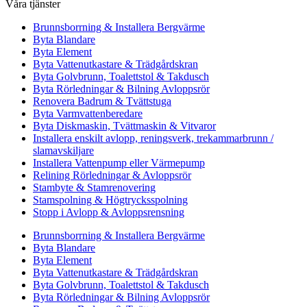
Våra tjänster
Brunnsborrning & Installera Bergvärme
Byta Blandare
Byta Element
Byta Vattenutkastare & Trädgårdskran
Byta Golvbrunn, Toalettstol & Takdusch
Byta Rörledningar & Bilning Avloppsrör
Renovera Badrum & Tvättstuga
Byta Varmvattenberedare
Byta Diskmaskin, Tvättmaskin & Vitvaror
Installera enskilt avlopp, reningsverk, trekammarbrunn /
slamavskiljare
Installera Vattenpump eller Värmepump
Relining Rörledningar & Avloppsrör
Stambyte & Stamrenovering
Stamspolning & Högtrycksspolning
Stopp i Avlopp & Avloppsrensning
Brunnsborrning & Installera Bergvärme
Byta Blandare
Byta Element
Byta Vattenutkastare & Trädgårdskran
Byta Golvbrunn, Toalettstol & Takdusch
Byta Rörledningar & Bilning Avloppsrör