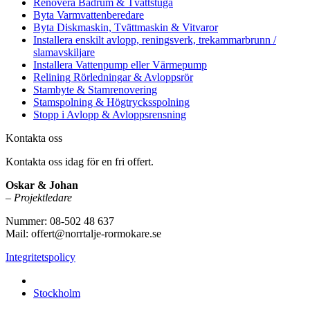
Renovera Badrum & Tvättstuga
Byta Varmvattenberedare
Byta Diskmaskin, Tvättmaskin & Vitvaror
Installera enskilt avlopp, reningsverk, trekammarbrunn /
slamavskiljare
Installera Vattenpump eller Värmepump
Relining Rörledningar & Avloppsrör
Stambyte & Stamrenovering
Stamspolning & Högtrycksspolning
Stopp i Avlopp & Avloppsrensning
Kontakta oss
Kontakta oss idag för en fri offert.
Oskar & Johan
–
Projektledare
Nummer: 08-502 48 637
Mail: offert@norrtalje-rormokare.se
Integritetspolicy
Vi utför arbeten i hela
Stockholm