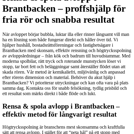
Brantbacken – proffshjälp för
fria rör och snabba resultat
När avloppet börjar bubbla, luktar illa eller rinner långsamt vill man
ha en lösning som både fungerar direkt och håller över tid. Vi
hjälper hushåll, bostadsrättsföreningar och fastighetsägare i
Brantbacken med skonsam, effektiv rensning och högtrycksspolning
av avloppsledningar – från kök och badrum till huvudstammar. Med
moderna spolbilar, rätt tryck och roterande munstycken löser vi
stopp, tar bort fett och beläggningar samt återställer flödet utan att
skada rören. Vår metod är kemikaliefri, miljövänlig och anpassad
efter rörens dimension och material. Behöver du akut hjälp i
Brantbacken? Vi prioriterar utryckningar och kan ofta vara på plats
samma dag. Kontakta oss för snabb felsökning, tydlig prisbild och
ett resultat som märks direkt i både flöde och lukt.
Rensa & spola avlopp i Brantbacken –
effektiv metod för långvarigt resultat
Högtrycksspolning är branschens mest skonsamma och kraftfulla
sätt att rensa avlopp. I stället för att “peta hål” på ett stopp med