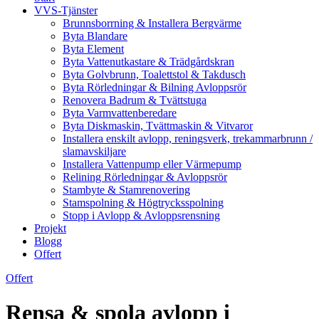
VVS-Tjänster
Brunnsborrning & Installera Bergvärme
Byta Blandare
Byta Element
Byta Vattenutkastare & Trädgårdskran
Byta Golvbrunn, Toalettstol & Takdusch
Byta Rörledningar & Bilning Avloppsrör
Renovera Badrum & Tvättstuga
Byta Varmvattenberedare
Byta Diskmaskin, Tvättmaskin & Vitvaror
Installera enskilt avlopp, reningsverk, trekammarbrunn /
slamavskiljare
Installera Vattenpump eller Värmepump
Relining Rörledningar & Avloppsrör
Stambyte & Stamrenovering
Stamspolning & Högtrycksspolning
Stopp i Avlopp & Avloppsrensning
Projekt
Blogg
Offert
Offert
Rensa & spola avlopp i