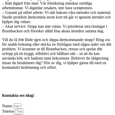
– Rätt åtgärd från start: Vår felsökning minskar onödiga
arbetstimmar. Vi åtgärdar orsaken, inte bara symptomen.
– Garanti på utfört arbete: Vi står bakom våra metoder och material.
Skulle problem återkomma inom kort tid går vi igenom ärendet och
hjälper dig vidare.
– Akut service: Stopp kan inte vänta. Vi prioriterar utryckningar i
Brantbacken och försöker alltid lösa akuta ärenden samma dag.
Vill du få fritt flöde igen och slippa återkommande stopp? Ring oss
för snabb bokning eller skicka en förfrågan med några rader om ditt
problem. Vi kommer ut till Brantbacken, rensar och spolar ditt
avlopp på ett tryggt, effektivt och hållbart sätt – så att du kan
använda kök och badrum utan bekymmer. Behöver du rådgivning
innan du bestämmer dig? Hör av dig, vi hjälper gärna till med en
kostnadsfri bedömning och offert.
Kontakta oss idag!
Namn
Telefon