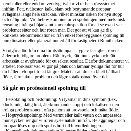
kemikalier eller enklare verktyg, tvättar vi ur hela rörsystemet
inifrån. Fett, tvålrester, kalk, slam och begynnande proppar
avlägsnas längs hela sträckan, vilket minskar risken för nya stopp
och dålig lukt. Vid behov kombinerar vi spolningen med mekanisk
rensning i trånga böjar samt kamerainspektion för att se exakt var
problemet sitter och hur rören mår. Det gör att vi kan ge dig
konkreta rekommendationer: från enkel förebyggande spolning till
punktinsatser eller planerat underhåll för fastigheter i Brantbacken.
Vi utgår alltid från dina förutsättningar – typ av fastighet, rörens
ålder och tidigare problem. Rätt tryck, rätt munstycke och rätt
arbetssätt är avgörande för ett säkert resultat. Därför dokumenterar vi
arbetet, förklarar vad vi gör på plats och lämnar tydliga råd för hur
du håller avloppet friskt längre. Målet är att du ska få ett hållbart
flöde, färre akuta problem och lägre totalkostnad över tid.
Så går en professionell spolning till
– Felsökning och bedömning: Vi lyssnar in dina symtom (t.ex.
kluckande, dålig lukt, återkommande stopp) och lokaliserar den
troliga problemzonen, ofta genom att provspola och mäta flöde.
– Högtrycksspolning: Med varmt eller kallt vatten och anpassade
munstycken rengör vi rören systematiskt inifrån. Beläggningar och
proppar löses upp och spolas bort till huvudledningen.
– Kontroll och dokumentation: Vi testar flödet efteråt och, vid