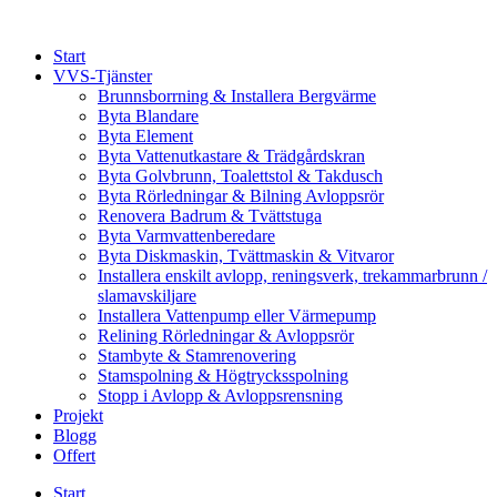
Skip
to
Start
content
VVS-Tjänster
Brunnsborrning & Installera Bergvärme
Byta Blandare
Byta Element
Byta Vattenutkastare & Trädgårdskran
Byta Golvbrunn, Toalettstol & Takdusch
Byta Rörledningar & Bilning Avloppsrör
Renovera Badrum & Tvättstuga
Byta Varmvattenberedare
Byta Diskmaskin, Tvättmaskin & Vitvaror
Installera enskilt avlopp, reningsverk, trekammarbrunn /
slamavskiljare
Installera Vattenpump eller Värmepump
Relining Rörledningar & Avloppsrör
Stambyte & Stamrenovering
Stamspolning & Högtrycksspolning
Stopp i Avlopp & Avloppsrensning
Projekt
Blogg
Offert
Start