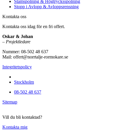
Stamspolning & Högtrycksspolning
Stopp i Avlopp & Avloppsrensning
Kontakta oss
Kontakta oss idag för en fri offert.
Oskar & Johan
–
Projektledare
Nummer: 08-502 48 637
Mail: offert@norrtalje-rormokare.se
Integritetspolicy
Vi utför arbeten i hela
Stockholm
08-502 48 637
Sitemap
Vill du bli kontaktad?
Kontakta mig