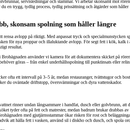
, golvbrunnar, servisledningar och stammar. Vi arbetar skonsamt mot rören,
år du en trygg, tydlig process, tydlig prissättning och åtgärder som håll
bb, skonsam spolning som håller längre
 rensa avlopp på riktigt. Med anpassat tryck och specialmunstycken spol
risken för nya proppar och illaluktande avlopp. För segt fett i kök, kalk 
igt resultat.
rohägnaden använder vi kamera för att dokumentera skicket på rören, hi
behöver göras – från enkel underhållsspolning till punktinsats eller relin
er ofta ett intervall på 3–5 år, medan restauranger, tvättstugor och bos
iker du oväntade driftstopp, översvämningar och dyra vattenskador.
tnet rinner undan långsammare i handfat, dusch eller golvbrunn, att det b
köket tyder ofta på fett och matrester, medan badrum brukar drabbas av h
 Brohägnaden med gjutjärnsstammar ökar risken för rost och beläggningar 
vik att hälla fett i vasken, använd sil i diskho och dusch, och spola or