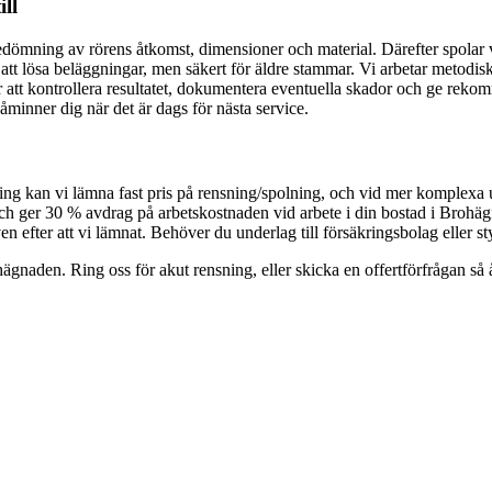
ll
mning av rörens åtkomst, dimensioner och material. Därefter spolar vi
ör att lösa beläggningar, men säkert för äldre stammar. Vi arbetar metodiskt
tt kontrollera resultatet, dokumentera eventuella skador och ge rekomme
åminner dig när det är dags för nästa service.
lsökning kan vi lämna fast pris på rensning/spolning, och vid mer komple
ch ger 30 % avdrag på arbetskostnaden vid arbete i din bostad i Brohäg
n efter att vi lämnat. Behöver du underlag till försäkringsbolag eller st
hägnaden. Ring oss för akut rensning, eller skicka en offertförfrågan s