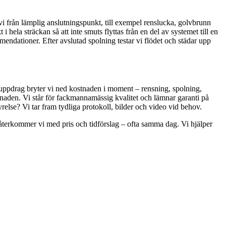
 från lämplig anslutningspunkt, till exempel renslucka, golvbrunn
 i hela sträckan så att inte smuts flyttas från en del av systemet till en
ndationer. Efter avslutad spolning testar vi flödet och städar upp
xa uppdrag bryter vi ned kostnaden i moment – rensning, spolning,
naden. Vi står för fackmannamässig kvalitet och lämnar garanti på
yrelse? Vi tar fram tydliga protokoll, bilder och video vid behov.
å återkommer vi med pris och tidförslag – ofta samma dag. Vi hjälper