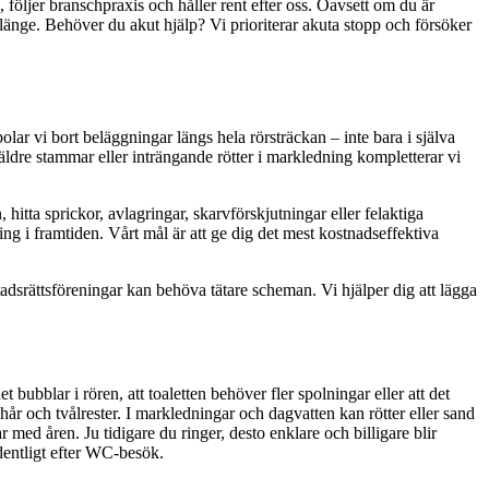
 följer branschpraxis och håller rent efter oss. Oavsett om du är
er länge. Behöver du akut hjälp? Vi prioriterar akuta stopp och försöker
ar vi bort beläggningar längs hela rörsträckan – inte bara i själva
i äldre stammar eller inträngande rötter i markledning kompletterar vi
tta sprickor, avlagringar, skarvförskjutningar eller felaktiga
ing i framtiden. Vårt mål är att ge dig det mest kostnadseffektiva
tadsrättsföreningar kan behöva tätare scheman. Vi hjälper dig att lägga
ubblar i rören, att toaletten behöver fler spolningar eller att det
år och tvålrester. I markledningar och dagvatten kan rötter eller sand
med åren. Ju tidigare du ringer, desto enklare och billigare blir
dentligt efter WC-besök.