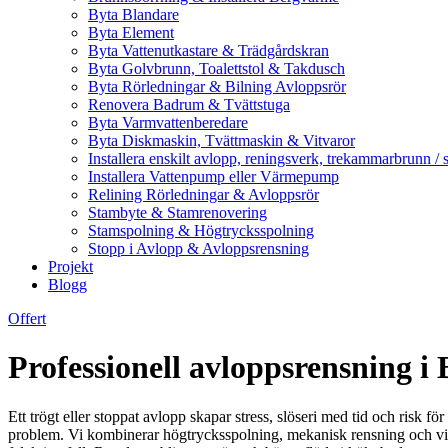
Byta Blandare
Byta Element
Byta Vattenutkastare & Trädgårdskran
Byta Golvbrunn, Toalettstol & Takdusch
Byta Rörledningar & Bilning Avloppsrör
Renovera Badrum & Tvättstuga
Byta Varmvattenberedare
Byta Diskmaskin, Tvättmaskin & Vitvaror
Installera enskilt avlopp, reningsverk, trekammarbrunn / 
Installera Vattenpump eller Värmepump
Relining Rörledningar & Avloppsrör
Stambyte & Stamrenovering
Stamspolning & Högtrycksspolning
Stopp i Avlopp & Avloppsrensning
Projekt
Blogg
Offert
Professionell avloppsrensning i
Ett trögt eller stoppat avlopp skapar stress, slöseri med tid och ris
problem. Vi kombinerar högtrycksspolning, mekanisk rensning och vid be