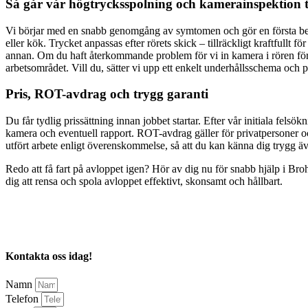
Så går vår högtrycksspolning och kamerainspektion ti
Vi börjar med en snabb genomgång av symtomen och gör en första bedö
eller kök. Trycket anpassas efter rörets skick – tillräckligt kraftfullt f
annan. Om du haft återkommande problem för vi in kamera i rören för a
arbetsområdet. Vill du, sätter vi upp ett enkelt underhållsschema och p
Pris, ROT-avdrag och trygg garanti
Du får tydlig prissättning innan jobbet startar. Efter vår initiala fe
kamera och eventuell rapport. ROT-avdrag gäller för privatpersoner o
utfört arbete enligt överenskommelse, så att du kan känna dig trygg äve
Redo att få fart på avloppet igen? Hör av dig nu för snabb hjälp i Bro
dig att rensa och spola avloppet effektivt, skonsamt och hållbart.
Kontakta oss idag!
Namn
Telefon