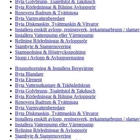
Byta Golvbrunn, Toalettstol & Takdusch
Byta Rörledningar & Bilning Avloppsrör
Renovera Badrum & Tvättstuga
Byta Varmvattenberedare
Byta Diskmaskin, Tvättmaskin & Vitvaror
Installera enskilt avlopp, reningsverk, trekammarbrunn / slamav
Installera Vattenpump eller Värmepump
Relining Rörledningar & Avloppsrör
Stambyte & Stamrenovering
Stamspolning & Högtrycksspolning
Stopp i Avlopp & Avloppsrensning
Brunnsborrning & Installera Bergvärme
Byta Blandare
Byta Element
Byta Vattenutkastare & Trädgårdskran
Byta Golvbrunn, Toalettstol & Takdusch
Byta Rörledningar & Bilning Avloppsrör
Renovera Badrum & Tvättstuga
Byta Varmvattenberedare
Byta Diskmaskin, Tvättmaskin & Vitvaror
Installera enskilt avlopp, reningsverk, trekammarbrunn / slamav
Installera Vattenpump eller Värmepump
Relining Rörledningar & Avloppsrör
Stambyte & Stamrenovering