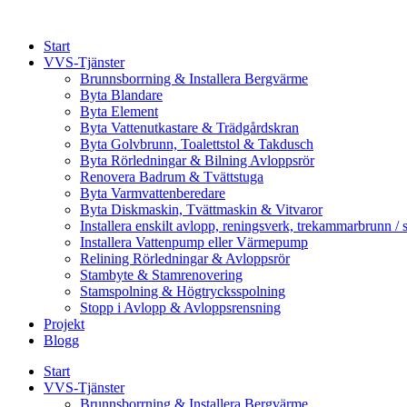
Skip
to
Start
content
VVS-Tjänster
Brunnsborrning & Installera Bergvärme
Byta Blandare
Byta Element
Byta Vattenutkastare & Trädgårdskran
Byta Golvbrunn, Toalettstol & Takdusch
Byta Rörledningar & Bilning Avloppsrör
Renovera Badrum & Tvättstuga
Byta Varmvattenberedare
Byta Diskmaskin, Tvättmaskin & Vitvaror
Installera enskilt avlopp, reningsverk, trekammarbrunn / 
Installera Vattenpump eller Värmepump
Relining Rörledningar & Avloppsrör
Stambyte & Stamrenovering
Stamspolning & Högtrycksspolning
Stopp i Avlopp & Avloppsrensning
Projekt
Blogg
Start
VVS-Tjänster
Brunnsborrning & Installera Bergvärme