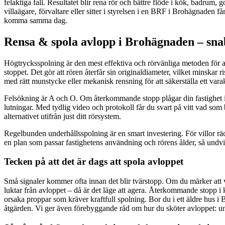
felaktiga fall. Resultatet blir rena rör och bättre flöde i kök, badrum
villaägare, förvaltare eller sitter i styrelsen i en BRF i Brohägnaden f
komma samma dag.
Rensa & spola avlopp i Brohägnaden – sna
Högtrycksspolning är den mest effektiva och rörvänliga metoden för att
stoppet. Det gör att rören återfår sin originaldiameter, vilket minskar 
med rätt munstycke eller mekanisk rensning för att säkerställa ett varakt
Felsökning är A och O. Om återkommande stopp plågar din fastighet i B
lutningar. Med tydlig video och protokoll får du svart på vitt vad som 
alternativet utifrån just ditt rörsystem.
Regelbunden underhållsspolning är en smart investering. För villor räck
en plan som passar fastighetens användning och rörens ålder, så undv
Tecken på att det är dags att spola avloppet
Små signaler kommer ofta innan det blir tvärstopp. Om du märker att vat
luktar från avloppet – då är det läge att agera. Återkommande stopp i 
orsaka proppar som kräver kraftfull spolning. Bor du i ett äldre hus i
åtgärden. Vi ger även förebyggande råd om hur du sköter avloppet: und