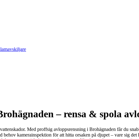
slamavskiljare
 Brohägnaden – rensa & spola av
k för vattenskador. Med proffsig avloppsrensning i Brohägnaden får du 
hov kamerainspektion för att hitta orsaken på djupet – vare sig det han