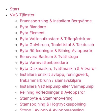
Skip
to
Start
content
VVS-Tjänster
Brunnsborrning & Installera Bergvärme
Byta Blandare
Byta Element
Byta Vattenutkastare & Trädgårdskran
Byta Golvbrunn, Toalettstol & Takdusch
Byta Rörledningar & Bilning Avloppsrör
Renovera Badrum & Tvättstuga
Byta Varmvattenberedare
Byta Diskmaskin, Tvättmaskin & Vitvaror
Installera enskilt avlopp, reningsverk,
trekammarbrunn / slamavskiljare
Installera Vattenpump eller Värmepump
Relining Rörledningar & Avloppsrör
Stambyte & Stamrenovering
Stamspolning & Högtrycksspolning
Stopp i Avlopp & Avloppsrensning