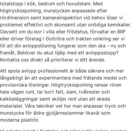
totalstopp i kök, badrum och huvudstam. Med
högtrycksspolning, munstycken anpassade efter
rördimension samt kamerainspektion vid behov löser vi
problemet effektivt och skonsamt utan onödiga kemikalier.
Oavsett om du bor i villa eller fritidshus, förvaltar en BRF
eller driver företag i Gottröra och trakten omkring ser vi
till att din avloppslösning fungerar som den ska – nu och
framåt. Behöver du akut hjälp med ett avloppsstopp?
Kontakta oss direkt så prioriterar vi ditt ärende.
Att spola avlopp professionellt är både säkrare och mer
långsiktigt än att experimentera med frätande medel och
provisoriska lösningar. Högtrycksspolning rensar rören
hela vägen runt, tar bort fett, slam, tvålrester och
kalkbeläggningar samt sköljer rent utan att skada
materialet. Våra tekniker vet hur man anpassar tryck och
munstycke för äldre gjutjärnsstammar likaväl som
moderna plaströr.