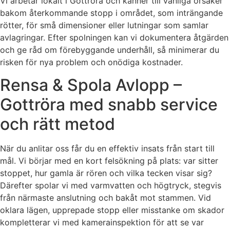
Vi arbetar lokalt i Gottröra och känner till vanliga orsaker
bakom återkommande stopp i området, som inträngande
rötter, för små dimensioner eller lutningar som samlar
avlagringar. Efter spolningen kan vi dokumentera åtgärden
och ge råd om förebyggande underhåll, så minimerar du
risken för nya problem och onödiga kostnader.
Rensa & Spola Avlopp –
Gottröra med snabb service
och rätt metod
När du anlitar oss får du en effektiv insats från start till
mål. Vi börjar med en kort felsökning på plats: var sitter
stoppet, hur gamla är rören och vilka tecken visar sig?
Därefter spolar vi med varmvatten och högtryck, stegvis
från närmaste anslutning och bakåt mot stammen. Vid
oklara lägen, upprepade stopp eller misstanke om skador
kompletterar vi med kamerainspektion för att se var