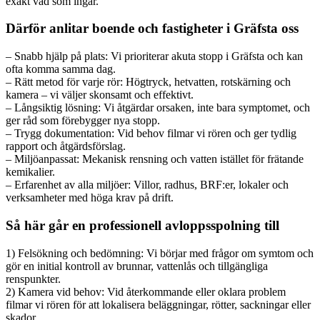
exakt vad som ingår.
Därför anlitar boende och fastigheter i Gräfsta oss
– Snabb hjälp på plats: Vi prioriterar akuta stopp i Gräfsta och kan
ofta komma samma dag.
– Rätt metod för varje rör: Högtryck, hetvatten, rotskärning och
kamera – vi väljer skonsamt och effektivt.
– Långsiktig lösning: Vi åtgärdar orsaken, inte bara symptomet, och
ger råd som förebygger nya stopp.
– Trygg dokumentation: Vid behov filmar vi rören och ger tydlig
rapport och åtgärdsförslag.
– Miljöanpassat: Mekanisk rensning och vatten istället för frätande
kemikalier.
– Erfarenhet av alla miljöer: Villor, radhus, BRF:er, lokaler och
verksamheter med höga krav på drift.
Så här går en professionell avloppsspolning till
1) Felsökning och bedömning: Vi börjar med frågor om symtom och
gör en initial kontroll av brunnar, vattenlås och tillgängliga
renspunkter.
2) Kamera vid behov: Vid återkommande eller oklara problem
filmar vi rören för att lokalisera beläggningar, rötter, sackningar eller
skador.