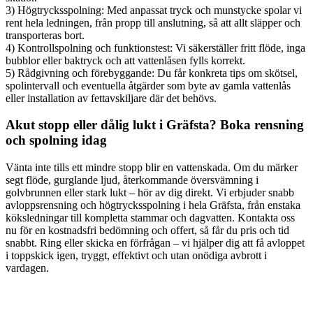
3) Högtrycksspolning: Med anpassat tryck och munstycke spolar vi
rent hela ledningen, från propp till anslutning, så att allt släpper och
transporteras bort.
4) Kontrollspolning och funktionstest: Vi säkerställer fritt flöde, inga
bubblor eller baktryck och att vattenlåsen fylls korrekt.
5) Rådgivning och förebyggande: Du får konkreta tips om skötsel,
spolintervall och eventuella åtgärder som byte av gamla vattenlås
eller installation av fettavskiljare där det behövs.
Akut stopp eller dålig lukt i Gräfsta? Boka rensning
och spolning idag
Vänta inte tills ett mindre stopp blir en vattenskada. Om du märker
segt flöde, gurglande ljud, återkommande översvämning i
golvbrunnen eller stark lukt – hör av dig direkt. Vi erbjuder snabb
avloppsrensning och högtrycksspolning i hela Gräfsta, från enstaka
köksledningar till kompletta stammar och dagvatten. Kontakta oss
nu för en kostnadsfri bedömning och offert, så får du pris och tid
snabbt. Ring eller skicka en förfrågan – vi hjälper dig att få avloppet
i toppskick igen, tryggt, effektivt och utan onödiga avbrott i
vardagen.