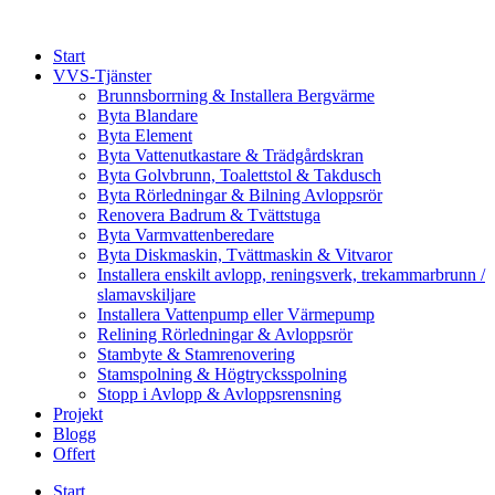
Skip
to
Start
content
VVS-Tjänster
Brunnsborrning & Installera Bergvärme
Byta Blandare
Byta Element
Byta Vattenutkastare & Trädgårdskran
Byta Golvbrunn, Toalettstol & Takdusch
Byta Rörledningar & Bilning Avloppsrör
Renovera Badrum & Tvättstuga
Byta Varmvattenberedare
Byta Diskmaskin, Tvättmaskin & Vitvaror
Installera enskilt avlopp, reningsverk, trekammarbrunn /
slamavskiljare
Installera Vattenpump eller Värmepump
Relining Rörledningar & Avloppsrör
Stambyte & Stamrenovering
Stamspolning & Högtrycksspolning
Stopp i Avlopp & Avloppsrensning
Projekt
Blogg
Offert
Start