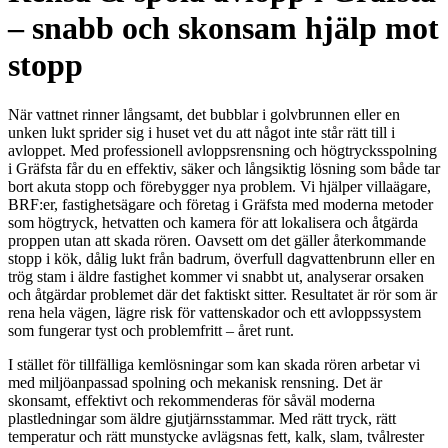
– snabb och skonsam hjälp mot
stopp
När vattnet rinner långsamt, det bubblar i golvbrunnen eller en
unken lukt sprider sig i huset vet du att något inte står rätt till i
avloppet. Med professionell avloppsrensning och högtrycksspolning
i Gräfsta får du en effektiv, säker och långsiktig lösning som både tar
bort akuta stopp och förebygger nya problem. Vi hjälper villaägare,
BRF:er, fastighetsägare och företag i Gräfsta med moderna metoder
som högtryck, hetvatten och kamera för att lokalisera och åtgärda
proppen utan att skada rören. Oavsett om det gäller återkommande
stopp i kök, dålig lukt från badrum, överfull dagvattenbrunn eller en
trög stam i äldre fastighet kommer vi snabbt ut, analyserar orsaken
och åtgärdar problemet där det faktiskt sitter. Resultatet är rör som är
rena hela vägen, lägre risk för vattenskador och ett avloppssystem
som fungerar tyst och problemfritt – året runt.
I stället för tillfälliga kemlösningar som kan skada rören arbetar vi
med miljöanpassad spolning och mekanisk rensning. Det är
skonsamt, effektivt och rekommenderas för såväl moderna
plastledningar som äldre gjutjärnsstammar. Med rätt tryck, rätt
temperatur och rätt munstycke avlägsnas fett, kalk, slam, tvålrester