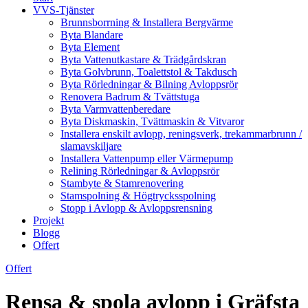
VVS-Tjänster
Brunnsborrning & Installera Bergvärme
Byta Blandare
Byta Element
Byta Vattenutkastare & Trädgårdskran
Byta Golvbrunn, Toalettstol & Takdusch
Byta Rörledningar & Bilning Avloppsrör
Renovera Badrum & Tvättstuga
Byta Varmvattenberedare
Byta Diskmaskin, Tvättmaskin & Vitvaror
Installera enskilt avlopp, reningsverk, trekammarbrunn /
slamavskiljare
Installera Vattenpump eller Värmepump
Relining Rörledningar & Avloppsrör
Stambyte & Stamrenovering
Stamspolning & Högtrycksspolning
Stopp i Avlopp & Avloppsrensning
Projekt
Blogg
Offert
Offert
Rensa & spola avlopp i Gräfsta