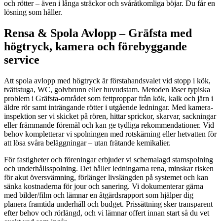
och rötter – även i långa sträckor och svåråtkomliga böjar. Du får en
lösning som håller.
Rensa & Spola Avlopp – Gräfsta med
högtryck, kamera och förebyggande
service
Att spola avlopp med högtryck är förstahandsvalet vid stopp i kök,
tvättstuga, WC, golvbrunn eller huvudstam. Metoden löser typiska
problem i Gräfsta-området som fettproppar från kök, kalk och järn i
äldre rör samt inträngande rötter i utgående ledningar. Med kamera-
inspektion ser vi skicket på rören, hittar sprickor, skarvar, sackningar
eller främmande föremål och kan ge tydliga rekommendationer. Vid
behov kompletterar vi spolningen med rotskärning eller hetvatten för
att lösa svåra beläggningar – utan frätande kemikalier.
För fastigheter och föreningar erbjuder vi schemalagd stamspolning
och underhållsspolning. Det håller ledningarna rena, minskar risken
för akut översvämning, förlänger livslängden på systemet och kan
sänka kostnaderna för jour och sanering. Vi dokumenterar gärna
med bilder/film och lämnar en åtgärdsrapport som hjälper dig
planera framtida underhåll och budget. Prissättning sker transparent
efter behov och rörlängd, och vi lämnar offert innan start så du vet