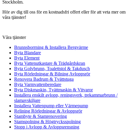
Stockholm.
Hör av dig till oss för en kostnadsfri offert eller för att veta mer om
våra tjänster!
Våra tjänster
Brunnsborrning & Installera Bergvärme
Byta Blandare
Byta Element
Byta Vattenutkastare & Trädgårdskran
Byta Golvbrunn, Toalettstol & Takdusch
Byta Rörledningar & Bilning Avloppsrör
Renovera Badrum & Tvättstuga
Byta Varmvattenberedare
Byta Diskmaskin, Tvättmaskin & Vitvaror
Installera enskilt avlopp, reningsverk, trekammarbrunn /
slamavskiljare
Installera Vattenpump eller Värmepump
Relining Rörledningar & Avloppsrör
Stambyte & Stamrenovering
Stamspolning & Högtrycksspolning
Stopp i Avlopp & Avloppsrensning