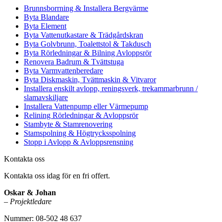
Brunnsborrning & Installera Bergvärme
Byta Blandare
Byta Element
Byta Vattenutkastare & Trädgårdskran
Byta Golvbrunn, Toalettstol & Takdusch
Byta Rörledningar & Bilning Avloppsrör
Renovera Badrum & Tvättstuga
Byta Varmvattenberedare
Byta Diskmaskin, Tvättmaskin & Vitvaror
Installera enskilt avlopp, reningsverk, trekammarbrunn /
slamavskiljare
Installera Vattenpump eller Värmepump
Relining Rörledningar & Avloppsrör
Stambyte & Stamrenovering
Stamspolning & Högtrycksspolning
Stopp i Avlopp & Avloppsrensning
Kontakta oss
Kontakta oss idag för en fri offert.
Oskar & Johan
–
Projektledare
Nummer: 08-502 48 637