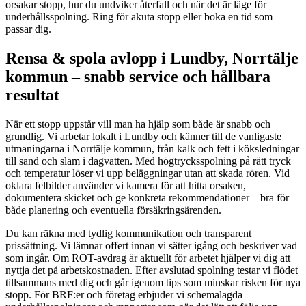
orsakar stopp, hur du undviker återfall och när det är läge för
underhållsspolning. Ring för akuta stopp eller boka en tid som
passar dig.
Rensa & spola avlopp i Lundby, Norrtälje
kommun – snabb service och hållbara
resultat
När ett stopp uppstår vill man ha hjälp som både är snabb och
grundlig. Vi arbetar lokalt i Lundby och känner till de vanligaste
utmaningarna i Norrtälje kommun, från kalk och fett i köksledningar
till sand och slam i dagvatten. Med högtrycksspolning på rätt tryck
och temperatur löser vi upp beläggningar utan att skada rören. Vid
oklara felbilder använder vi kamera för att hitta orsaken,
dokumentera skicket och ge konkreta rekommendationer – bra för
både planering och eventuella försäkringsärenden.
Du kan räkna med tydlig kommunikation och transparent
prissättning. Vi lämnar offert innan vi sätter igång och beskriver vad
som ingår. Om ROT-avdrag är aktuellt för arbetet hjälper vi dig att
nyttja det på arbetskostnaden. Efter avslutad spolning testar vi flödet
tillsammans med dig och går igenom tips som minskar risken för nya
stopp. För BRF:er och företag erbjuder vi schemalagda