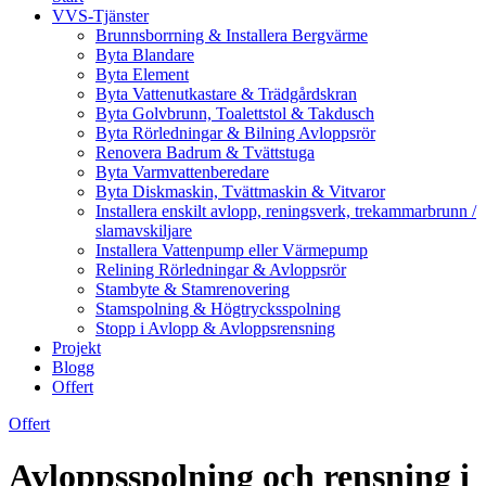
VVS-Tjänster
Brunnsborrning & Installera Bergvärme
Byta Blandare
Byta Element
Byta Vattenutkastare & Trädgårdskran
Byta Golvbrunn, Toalettstol & Takdusch
Byta Rörledningar & Bilning Avloppsrör
Renovera Badrum & Tvättstuga
Byta Varmvattenberedare
Byta Diskmaskin, Tvättmaskin & Vitvaror
Installera enskilt avlopp, reningsverk, trekammarbrunn /
slamavskiljare
Installera Vattenpump eller Värmepump
Relining Rörledningar & Avloppsrör
Stambyte & Stamrenovering
Stamspolning & Högtrycksspolning
Stopp i Avlopp & Avloppsrensning
Projekt
Blogg
Offert
Offert
Avloppsspolning och rensning i