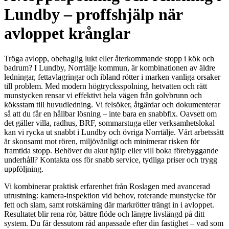
Lundby – proffshjälp när
avloppet krånglar
Tröga avlopp, obehaglig lukt eller återkommande stopp i kök och
badrum? I Lundby, Norrtälje kommun, är kombinationen av äldre
ledningar, fettavlagringar och ibland rötter i marken vanliga orsaker
till problem. Med modern högtrycksspolning, hetvatten och rätt
munstycken rensar vi effektivt hela vägen från golvbrunn och
köksstam till huvudledning. Vi felsöker, åtgärdar och dokumenterar
så att du får en hållbar lösning – inte bara en snabbfix. Oavsett om
det gäller villa, radhus, BRF, sommarstuga eller verksamhetslokal
kan vi rycka ut snabbt i Lundby och övriga Norrtälje. Vårt arbetssätt
är skonsamt mot rören, miljövänligt och minimerar risken för
framtida stopp. Behöver du akut hjälp eller vill boka förebyggande
underhåll? Kontakta oss för snabb service, tydliga priser och trygg
uppföljning.
Vi kombinerar praktisk erfarenhet från Roslagen med avancerad
utrustning: kamera-inspektion vid behov, roterande munstycke för
fett och slam, samt rotskärning där markrötter trängt in i avloppet.
Resultatet blir rena rör, bättre flöde och längre livslängd på ditt
system. Du får dessutom råd anpassade efter din fastighet – vad som