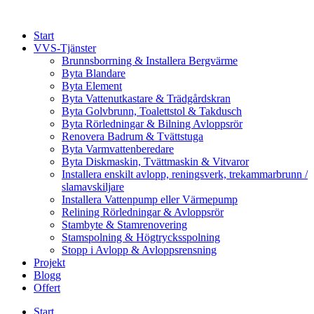
Skip
to
Start
content
VVS-Tjänster
Brunnsborrning & Installera Bergvärme
Byta Blandare
Byta Element
Byta Vattenutkastare & Trädgårdskran
Byta Golvbrunn, Toalettstol & Takdusch
Byta Rörledningar & Bilning Avloppsrör
Renovera Badrum & Tvättstuga
Byta Varmvattenberedare
Byta Diskmaskin, Tvättmaskin & Vitvaror
Installera enskilt avlopp, reningsverk, trekammarbrunn /
slamavskiljare
Installera Vattenpump eller Värmepump
Relining Rörledningar & Avloppsrör
Stambyte & Stamrenovering
Stamspolning & Högtrycksspolning
Stopp i Avlopp & Avloppsrensning
Projekt
Blogg
Offert
Start