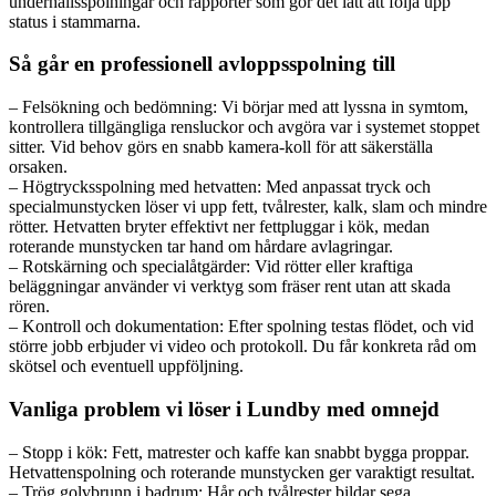
underhållsspolningar och rapporter som gör det lätt att följa upp
status i stammarna.
Så går en professionell avloppsspolning till
– Felsökning och bedömning: Vi börjar med att lyssna in symtom,
kontrollera tillgängliga rensluckor och avgöra var i systemet stoppet
sitter. Vid behov görs en snabb kamera-koll för att säkerställa
orsaken.
– Högtrycksspolning med hetvatten: Med anpassat tryck och
specialmunstycken löser vi upp fett, tvålrester, kalk, slam och mindre
rötter. Hetvatten bryter effektivt ner fettpluggar i kök, medan
roterande munstycken tar hand om hårdare avlagringar.
– Rotskärning och specialåtgärder: Vid rötter eller kraftiga
beläggningar använder vi verktyg som fräser rent utan att skada
rören.
– Kontroll och dokumentation: Efter spolning testas flödet, och vid
större jobb erbjuder vi video och protokoll. Du får konkreta råd om
skötsel och eventuell uppföljning.
Vanliga problem vi löser i Lundby med omnejd
– Stopp i kök: Fett, matrester och kaffe kan snabbt bygga proppar.
Hetvattenspolning och roterande munstycken ger varaktigt resultat.
– Trög golvbrunn i badrum: Hår och tvålrester bildar sega