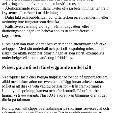
avlagringar som kräver mer än en hushållsrensare.
– Återkommande stopp i stam: Tyder ofta på beläggningar längre in
i systemet eller rötter i markledningar.
– Dålig lukt och bubblande ljud: Ofta tecken på att ventilering eller
avrinning inte fungerar som den ska.
– Källaröversvämning vid regn: Slam i dagvatten- eller
dräneringsledningar kan behöva spolas ur för att återställa
kapaciteten.
I Roslagen kan kalla vintrar och varierande vattenkvalitet påverka
avloppen. Med rätt underhåll och periodisk spolning minskar du
risken för akuta stopp när belastningen är som störst, exempelvis
under helger eller sommarsäsong i fritidshus.
Priser, garanti och förebyggande underhåll
Vi erbjuder fasta eller tydliga timpriser beroende på uppdragets art,
alltid med information om eventuella tillägg innan arbetet startar.
Målet är att du ska veta vad du betalar för – från framkörning i
Lundby till spolning, kamera och efterkontroll. På utfört arbete
lämnar vi trygg garanti. När ROT-avdrag kan tillämpas drar vi det
direkt på fakturan.
För dig som vill slippa överraskningar på sikt finns serviceavtal och
schemalagda underhållsspolningar. Det är särskilt uppskattat av