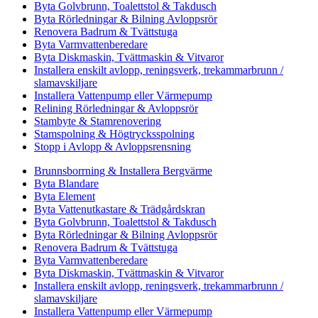
Byta Golvbrunn, Toalettstol & Takdusch
Byta Rörledningar & Bilning Avloppsrör
Renovera Badrum & Tvättstuga
Byta Varmvattenberedare
Byta Diskmaskin, Tvättmaskin & Vitvaror
Installera enskilt avlopp, reningsverk, trekammarbrunn /
slamavskiljare
Installera Vattenpump eller Värmepump
Relining Rörledningar & Avloppsrör
Stambyte & Stamrenovering
Stamspolning & Högtrycksspolning
Stopp i Avlopp & Avloppsrensning
Brunnsborrning & Installera Bergvärme
Byta Blandare
Byta Element
Byta Vattenutkastare & Trädgårdskran
Byta Golvbrunn, Toalettstol & Takdusch
Byta Rörledningar & Bilning Avloppsrör
Renovera Badrum & Tvättstuga
Byta Varmvattenberedare
Byta Diskmaskin, Tvättmaskin & Vitvaror
Installera enskilt avlopp, reningsverk, trekammarbrunn /
slamavskiljare
Installera Vattenpump eller Värmepump