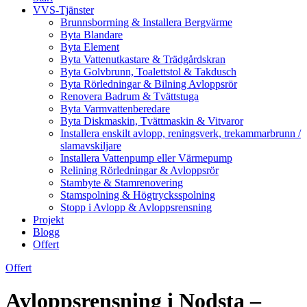
VVS-Tjänster
Brunnsborrning & Installera Bergvärme
Byta Blandare
Byta Element
Byta Vattenutkastare & Trädgårdskran
Byta Golvbrunn, Toalettstol & Takdusch
Byta Rörledningar & Bilning Avloppsrör
Renovera Badrum & Tvättstuga
Byta Varmvattenberedare
Byta Diskmaskin, Tvättmaskin & Vitvaror
Installera enskilt avlopp, reningsverk, trekammarbrunn /
slamavskiljare
Installera Vattenpump eller Värmepump
Relining Rörledningar & Avloppsrör
Stambyte & Stamrenovering
Stamspolning & Högtrycksspolning
Stopp i Avlopp & Avloppsrensning
Projekt
Blogg
Offert
Offert
Avloppsrensning i Nodsta –