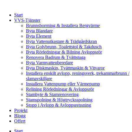
Skip
to
Start
content
VVS-Tjänster
Brunnsborrning & Installera Bergvärme
Byta Blandare
Byta Element
Byta Vattenutkastare & Trädgårdskran
Byta Golvbrunn, Toalettstol & Takdusch
Byta Rörledningar & Bilning Avloppsrör
Renovera Badrum & Tvättstuga
Byta Varmvattenberedare
Byta Diskmaskin, Tvättmaskin & Vitvaror
Installera enskilt avlopp, reningsverk, trekammarbrunn /
slamavskiljare
Installera Vattenpump eller Värmepump
Relining Rörledningar & Avloppsrör
Stambyte & Stamrenovering
Stamspolning & Högtrycksspolning
Stopp i Avlopp & Avloppsrensning
Projekt
Blogg
Offert
Start