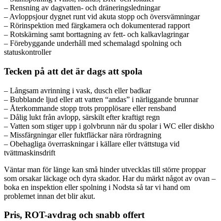
– Rensning av dagvatten- och dräneringsledningar
– Avloppsjour dygnet runt vid akuta stopp och översvämningar
– Rörinspektion med färgkamera och dokumenterad rapport
– Rotskärning samt borttagning av fett- och kalkavlagringar
– Förebyggande underhåll med schemalagd spolning och
statuskontroller
Tecken på att det är dags att spola
– Långsam avrinning i vask, dusch eller badkar
– Bubblande ljud eller att vatten “andas” i närliggande brunnar
– Återkommande stopp trots propplösare eller rensband
– Dålig lukt från avlopp, särskilt efter kraftigt regn
– Vatten som stiger upp i golvbrunn när du spolar i WC eller diskho
– Missfärgningar eller fuktfläckar nära rördragning
– Obehagliga överraskningar i källare eller tvättstuga vid
tvättmaskinsdrift
Väntar man för länge kan små hinder utvecklas till större proppar
som orsakar läckage och dyra skador. Har du märkt något av ovan –
boka en inspektion eller spolning i Nodsta så tar vi hand om
problemet innan det blir akut.
Pris, ROT-avdrag och snabb offert