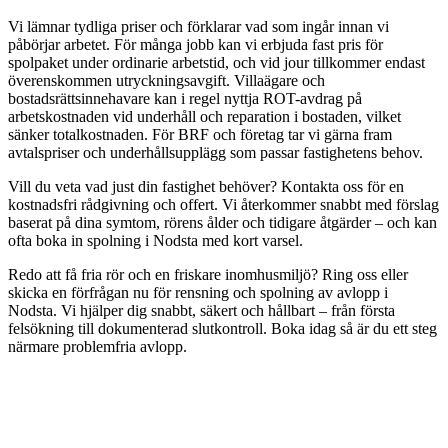
Vi lämnar tydliga priser och förklarar vad som ingår innan vi
påbörjar arbetet. För många jobb kan vi erbjuda fast pris för
spolpaket under ordinarie arbetstid, och vid jour tillkommer endast
överenskommen utryckningsavgift. Villaägare och
bostadsrättsinnehavare kan i regel nyttja ROT-avdrag på
arbetskostnaden vid underhåll och reparation i bostaden, vilket
sänker totalkostnaden. För BRF och företag tar vi gärna fram
avtalspriser och underhållsupplägg som passar fastighetens behov.
Vill du veta vad just din fastighet behöver? Kontakta oss för en
kostnadsfri rådgivning och offert. Vi återkommer snabbt med förslag
baserat på dina symtom, rörens ålder och tidigare åtgärder – och kan
ofta boka in spolning i Nodsta med kort varsel.
Redo att få fria rör och en friskare inomhusmiljö? Ring oss eller
skicka en förfrågan nu för rensning och spolning av avlopp i
Nodsta. Vi hjälper dig snabbt, säkert och hållbart – från första
felsökning till dokumenterad slutkontroll. Boka idag så är du ett steg
närmare problemfria avlopp.