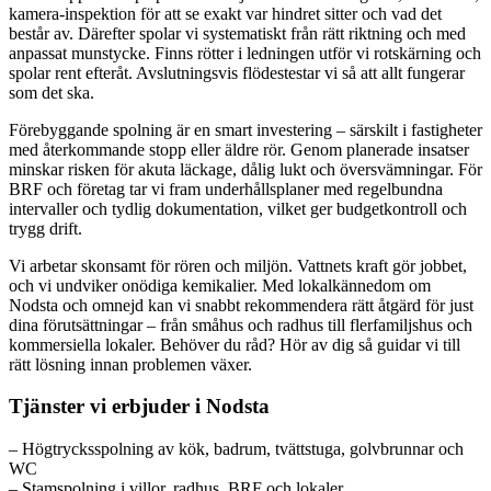
kamera-inspektion för att se exakt var hindret sitter och vad det
består av. Därefter spolar vi systematiskt från rätt riktning och med
anpassat munstycke. Finns rötter i ledningen utför vi rotskärning och
spolar rent efteråt. Avslutningsvis flödestestar vi så att allt fungerar
som det ska.
Förebyggande spolning är en smart investering – särskilt i fastigheter
med återkommande stopp eller äldre rör. Genom planerade insatser
minskar risken för akuta läckage, dålig lukt och översvämningar. För
BRF och företag tar vi fram underhållsplaner med regelbundna
intervaller och tydlig dokumentation, vilket ger budgetkontroll och
trygg drift.
Vi arbetar skonsamt för rören och miljön. Vattnets kraft gör jobbet,
och vi undviker onödiga kemikalier. Med lokalkännedom om
Nodsta och omnejd kan vi snabbt rekommendera rätt åtgärd för just
dina förutsättningar – från småhus och radhus till flerfamiljshus och
kommersiella lokaler. Behöver du råd? Hör av dig så guidar vi till
rätt lösning innan problemen växer.
Tjänster vi erbjuder i Nodsta
– Högtrycksspolning av kök, badrum, tvättstuga, golvbrunnar och
WC
– Stamspolning i villor, radhus, BRF och lokaler