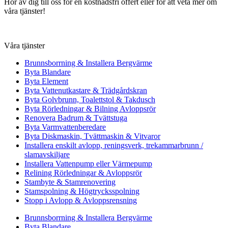
Hör av dig till oss för en kostnadsfri offert eller för att veta mer om
våra tjänster!
Våra tjänster
Brunnsborrning & Installera Bergvärme
Byta Blandare
Byta Element
Byta Vattenutkastare & Trädgårdskran
Byta Golvbrunn, Toalettstol & Takdusch
Byta Rörledningar & Bilning Avloppsrör
Renovera Badrum & Tvättstuga
Byta Varmvattenberedare
Byta Diskmaskin, Tvättmaskin & Vitvaror
Installera enskilt avlopp, reningsverk, trekammarbrunn /
slamavskiljare
Installera Vattenpump eller Värmepump
Relining Rörledningar & Avloppsrör
Stambyte & Stamrenovering
Stamspolning & Högtrycksspolning
Stopp i Avlopp & Avloppsrensning
Brunnsborrning & Installera Bergvärme
Byta Blandare