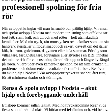
professionell spolning för fria
rör
När avloppet krånglar vill man ha snabb och pålitlig hjälp. Vi rensar
och spolar avlopp i Nodsta med modern utrustning som effektivt tar
bort fett, slam, kalk och till och med rötter – helt utan skadliga
kemikalier. Med rätt tryck, rätt munstycken och tekniker som kan sitt
hantverk återställer vi flödet snabbt och säkert, oavsett om det gäller
kök, badrum, golvbrunn, dagvatten eller hela stammar. För dig som
villaägare, fastighetsägare, företagare eller styrelse i en BRF innebär
det mindre risk för vattenskador, färre driftstopp och längre livslängd
på rören. Vi erbjuder även kamera-inspektion för att hitta orsaken till
problemen och dokumentera resultatet efter utfört arbete. Behöver
du akut hjälp i Nodsta? Vår avloppsjour rycker ut snabbt, året runt,
för att minimera skador och störningar.
Rensa & spola avlopp i Nodsta – akut
hjälp och förebyggande underhåll
Ett stopp kommer sällan lägligt. Med högtrycksspolning löser vi de
flesta stopp direkt på plats. Vi börjar med felsökning och, vid behov,