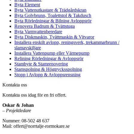
Byta Element
Byta Vattenutkastare & Trädgårdskran
Byta Golvbrunn, Toalettstol & Takdusch
Byta Rörledningar & Bilning Avloppsrör
Renovera Badrum & Tvättstuga
Byta Varmvattenberedare
Byta Diskmaskin, Tvättmaskin & Vitvaror
Installera enskilt avlopp, reningsverk, trekammarbrunn /
slamavskiljare
Installera Vattenpump eller Värmepump
Relining Rörledningar & Avloppsrör
Stambyte & Stamrenovering
Stamspolning & Högtrycksspolning
Stopp i Avlopp & Avloppsrensning
Kontakta oss
Kontakta oss idag för en fri offert.
Oskar & Johan
–
Projektledare
Nummer: 08-502 48 637
Mail: offert@norrtalje-rormokare.se