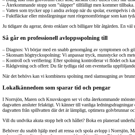
– Återkommande stopp som ”släpper” tillfälligt men kommer tillbaka.
– Vatten som trycker upp i andra avlopp när du spolar, exempelvis i du
– Fuktfläckar eller missfärgningar runt rörgenomföringar som kan tyda
Ju tidigare du agerar, desto enklare och billigare blir åtgärden. En 
Så går en professionell avloppsspolning till
– Diagnos: Vi börjar med en snabb genomgång av symptomen och gör vid
– Skonsam högtrycksspolning: Vi anpassar tryck, munstycke och metod e
– Kontroll och verifiering: Efter spolning kontrollerar vi flödet och kan f
– Rådgivning och offert: Du får tydliga råd om eventuella uppföljande 
När det behövs kan vi kombinera spolning med slamsugning av brunnar
Lokalkännedom som sparar tid och pengar
I Norrsjön, Maren och Knuvskogen ser vi ofta återkommande mönster: rö
dagvatten ansluter felaktigt. Vi känner till vanliga ledningsdragningar 
dagvatten från spillvatten där det är lämpligt, optimera golvbrunnar o
Vill du undvika akuta stopp helt och hållet? Boka en planerad underhå
Behöver du snabb hjälp med att rensa och spola avlopp i Norrsjön, Mar