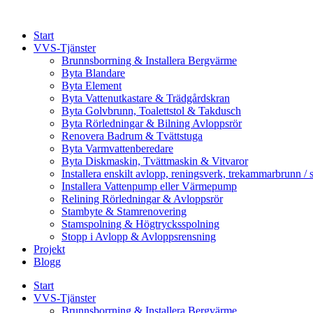
Skip
to
Start
content
VVS-Tjänster
Brunnsborrning & Installera Bergvärme
Byta Blandare
Byta Element
Byta Vattenutkastare & Trädgårdskran
Byta Golvbrunn, Toalettstol & Takdusch
Byta Rörledningar & Bilning Avloppsrör
Renovera Badrum & Tvättstuga
Byta Varmvattenberedare
Byta Diskmaskin, Tvättmaskin & Vitvaror
Installera enskilt avlopp, reningsverk, trekammarbrunn / 
Installera Vattenpump eller Värmepump
Relining Rörledningar & Avloppsrör
Stambyte & Stamrenovering
Stamspolning & Högtrycksspolning
Stopp i Avlopp & Avloppsrensning
Projekt
Blogg
Start
VVS-Tjänster
Brunnsborrning & Installera Bergvärme