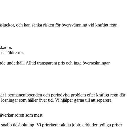
nsluckor, och kan sänka risken för översvämning vid kraftigt regn.
skador.
sta äldre rör.
de underhåll. Alltid transparent pris och inga överraskningar.
mmar i permanentboenden och periodvisa problem efter kraftigt regn där
ösningar som håller över tid. Vi hjälper gärna till att separera
påverkar rören som mest.
abb tidsbokning. Vi prioriterar akuta jobb, erbjuder tydliga priser