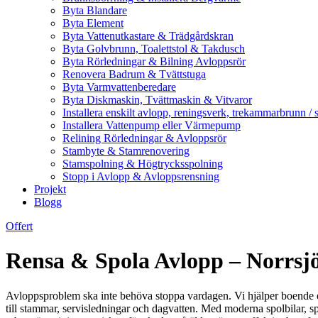
Byta Blandare
Byta Element
Byta Vattenutkastare & Trädgårdskran
Byta Golvbrunn, Toalettstol & Takdusch
Byta Rörledningar & Bilning Avloppsrör
Renovera Badrum & Tvättstuga
Byta Varmvattenberedare
Byta Diskmaskin, Tvättmaskin & Vitvaror
Installera enskilt avlopp, reningsverk, trekammarbrunn / 
Installera Vattenpump eller Värmepump
Relining Rörledningar & Avloppsrör
Stambyte & Stamrenovering
Stamspolning & Högtrycksspolning
Stopp i Avlopp & Avloppsrensning
Projekt
Blogg
Offert
Rensa & Spola Avlopp – Norrsjö
Avloppsproblem ska inte behöva stoppa vardagen. Vi hjälper boende 
till stammar, servisledningar och dagvatten. Med moderna spolbilar, 