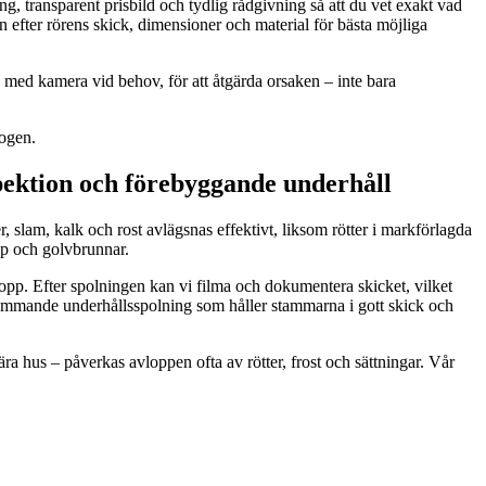
ing, transparent prisbild och tydlig rådgivning så att du vet exakt vad
n efter rörens skick, dimensioner och material för bästa möjliga
a med kamera vid behov, för att åtgärda orsaken – inte bara
kogen.
ektion och förebyggande underhåll
, slam, kalk och rost avlägsnas effektivt, liksom rötter i markförlagda
pp och golvbrunnar.
stopp. Efter spolningen kan vi filma och dokumentera skicket, vilket
erkommande underhållsspolning som håller stammarna i gott skick och
hus – påverkas avloppen ofta av rötter, frost och sättningar. Vår