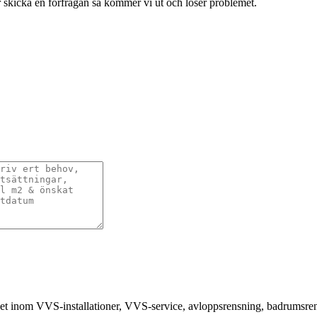
ler skicka en förfrågan så kommer vi ut och löser problemet.
nhet inom VVS-installationer, VVS-service, avloppsrensning, badrumsr