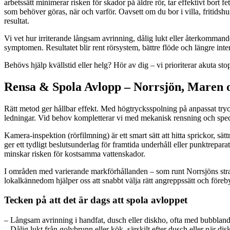
arbetssätt minimerar risken för skador på äldre rör, tar effektivt bort 
som behöver göras, när och varför. Oavsett om du bor i villa, fritidshu
resultat.
Vi vet hur irriterande långsam avrinning, dålig lukt eller återkommand
symptomen. Resultatet blir rent rörsystem, bättre flöde och längre interv
Behövs hjälp kvällstid eller helg? Hör av dig – vi prioriterar akuta 
Rensa & Spola Avlopp – Norrsjön, Maren o
Rätt metod ger hållbar effekt. Med högtrycksspolning på anpassat tryck 
ledningar. Vid behov kompletterar vi med mekanisk rensning och speci
Kamera-inspektion (rörfilmning) är ett smart sätt att hitta sprickor, 
ger ett tydligt beslutsunderlag för framtida underhåll eller punktrepa
minskar risken för kostsamma vattenskador.
I områden med varierande markförhållanden – som runt Norrsjöns stra
lokalkännedom hjälper oss att snabbt välja rätt angreppssätt och före
Tecken på att det är dags att spola avloppet
– Långsam avrinning i handfat, dusch eller diskho, ofta med bubbland
– Dålig lukt från golvbrunn eller kök, särskilt efter dusch eller när di