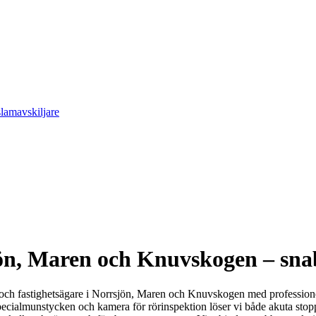
slamavskiljare
n, Maren och Knuvskogen – snabb
och fastighetsägare i Norrsjön, Maren och Knuvskogen med profession
specialmunstycken och kamera för rörinspektion löser vi både akuta sto