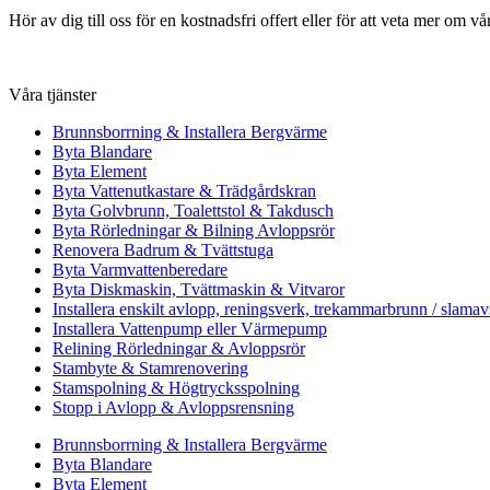
Hör av dig till oss för en kostnadsfri offert eller för att veta mer om vår
Våra tjänster
Brunnsborrning & Installera Bergvärme
Byta Blandare
Byta Element
Byta Vattenutkastare & Trädgårdskran
Byta Golvbrunn, Toalettstol & Takdusch
Byta Rörledningar & Bilning Avloppsrör
Renovera Badrum & Tvättstuga
Byta Varmvattenberedare
Byta Diskmaskin, Tvättmaskin & Vitvaror
Installera enskilt avlopp, reningsverk, trekammarbrunn / slamav
Installera Vattenpump eller Värmepump
Relining Rörledningar & Avloppsrör
Stambyte & Stamrenovering
Stamspolning & Högtrycksspolning
Stopp i Avlopp & Avloppsrensning
Brunnsborrning & Installera Bergvärme
Byta Blandare
Byta Element