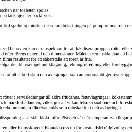
schen när toaletten spolas.
 på läckage eller backtryck.
väl utförd spolning minskar dessutom belastningen på pumpbrunnar och re
 behov en kamera-inspektion för att lokalisera proppar, rötter eller 
fter rörens material och dimensioner. Målet är ren insida utan att bela
ilma resultatet för att säkerställa att rören är fria.
åtgärder, till exempel punktlagning, relining-utredning eller förebyggan
 för att ta bort slam och avlagringar som annars snabbt ger nya stopp.
tter i servisledningar till äldre fritidshus, fettavlagringar i kökssta
och markförhållanden, vilket gör att vi kan felsöka snabbare och föreslå l
ch rekommendera filter/vattenlås som minskar lukt och avlagringar.
llsspolning – särskilt klokt inför höst och vår när temperaturväxlingar 
en eller Knuvskogen? Kontakta oss nu för kostnadsfri rådgivning och sn