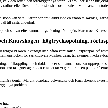
fett, kalk och rötter, och förebygger nya stopp. Vi erbjuder snabb utryckn
s, radhus eller förvaltar flerbostadshus och lokaler – vi anpassar metode
e stopp kan vara. Därför börjar vi alltid med en snabb felsökning, gärn
all till nästa underhåll.
stopp och strävar efter samma-dags lösning i Norrsjön, Maren och Knuvs
ch Knuvskogen: högtrycksspolning, rörinsp
rengör vi rören invändigt utan hårda kemikalier. Fettproppar, tvålrester
almunstycken för särskilt svåråtkomliga delar, till exempel i köksavlo
sättningar, felkopplingar och dolda hinder som annars orsakar upprepade 
ration. För fastighetsägare och BRF:er tar vi gärna fram en plan för åt
ndnära tomter, Marens blandade bebyggelse och Knuvskogens skogsnära 
bygga nya problem.
e ljud.
skmaskinen går.