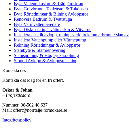
Byta Vattenutkastare & Trädgårdskran
Byta Golvbrunn, Toalettstol & Takdusch
Byta Rörledningar & Bilning Avloppsrör
Renovera Badrum & Tvättstuga
Byta Varmvattenberedare
Byta Diskmaskin, Tvättmaskin & Vitvaror
Installera enskilt avlopp, reningsverk, trekammarbrunn / slamav
Installera Vattenpump eller Värmepump
Relining Rörledningar & Avloppsrör
Stambyte & Stamrenovering
Stamspolning & Högtrycksspolning
Stopp i Avlopp & Avloppsrensning
Kontakta oss
Kontakta oss idag för en fri offert.
Oskar & Johan
–
Projektledare
Nummer: 08-502 48 637
Mail: offert@norrtalje-rormokare.se
Integritetspolicy