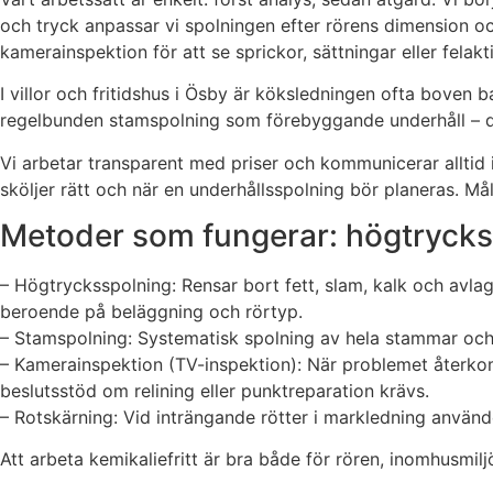
och tryck anpassar vi spolningen efter rörens dimension oc
kamerainspektion för att se sprickor, sättningar eller felakt
I villor och fritidshus i Ösby är köksledningen ofta boven 
regelbunden stamspolning som förebyggande underhåll – d
Vi arbetar transparent med priser och kommunicerar alltid in
sköljer rätt och när en underhållsspolning bör planeras. Mål
Metoder som fungerar: högtrycks
– Högtrycksspolning: Rensar bort fett, slam, kalk och avla
beroende på beläggning och rörtyp.
– Stamspolning: Systematisk spolning av hela stammar och 
– Kamerainspektion (TV-inspektion): När problemet återkom
beslutsstöd om relining eller punktreparation krävs.
– Rotskärning: Vid inträngande rötter i markledning använde
Att arbeta kemikaliefritt är bra både för rören, inomhusmi