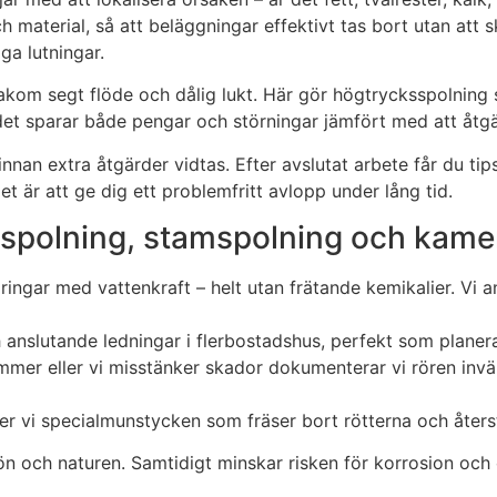
h material, så att beläggningar effektivt tas bort utan att
iga lutningar.
bakom segt flöde och dålig lukt. Här gör högtrycksspolning 
et sparar både pengar och störningar jämfört med att åt
nan extra åtgärder vidtas. Efter avslutat arbete får du tips
et är att ge dig ett problemfritt avlopp under lång tid.
spolning, stamspolning och kame
gringar med vattenkraft – helt utan frätande kemikalier. V
anslutande ledningar i flerbostadshus, perfekt som planera
mer eller vi misstänker skador dokumenterar vi rören invän
r vi specialmunstycken som fräser bort rötterna och återstä
ljön och naturen. Samtidigt minskar risken för korrosion oc