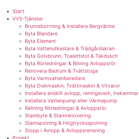
Skip
to
Start
content
VVS-Tjänster
Brunnsborrning & Installera Bergvärme
Byta Blandare
Byta Element
Byta Vattenutkastare & Trädgårdskran
Byta Golvbrunn, Toalettstol & Takdusch
Byta Rörledningar & Bilning Avloppsrör
Renovera Badrum & Tvättstuga
Byta Varmvattenberedare
Byta Diskmaskin, Tvättmaskin & Vitvaror
Installera enskilt avlopp, reningsverk, trekammar
Installera Vattenpump eller Värmepump
Relining Rörledningar & Avloppsrör
Stambyte & Stamrenovering
Stamspolning & Högtrycksspolning
Stopp i Avlopp & Avloppsrensning
Projekt