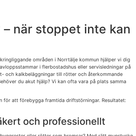
– när stoppet inte kan
omkringliggande områden i Norrtälje kommun hjälper vi dig
 avloppsstammar i flerbostadshus eller servisledningar på
tt- och kalkbeläggningar till rötter och återkommande
 Behöver du akut hjälp? Vi kan ofta vara på plats samma
 för att förebygga framtida driftstörningar. Resultatet:
kert och professionellt
alk, byggrester eller rötter som bromsar? Med rätt munstycke