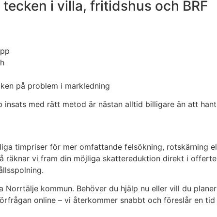
 tecken i villa, fritidshus och BRF
opp
ch
ecken på problem i markledning
 insats med rätt metod är nästan alltid billigare än att hant
liga timpriser för mer omfattande felsökning, rotskärning 
å räknar vi fram din möjliga skattereduktion direkt i offert
llsspolning.
ela Norrtälje kommun. Behöver du hjälp nu eller vill du pla
 förfrågan online – vi återkommer snabbt och föreslår en tid