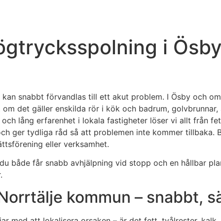
gtrycksspolning i Ösby 
k kan snabbt förvandlas till ett akut problem. I Ösby och 
 om det gäller enskilda rör i kök och badrum, golvbrunnar,
 lång erfarenhet i lokala fastigheter löser vi allt från fe
och ger tydliga råd så att problemen inte kommer tillbaka.
rättsförening eller verksamhet.
du både får snabb avhjälpning vid stopp och en hållbar plan
.
Norrtälje kommun – snabbt, sä
rjar med att lokalisera orsaken – är det fett, tvålrester, k