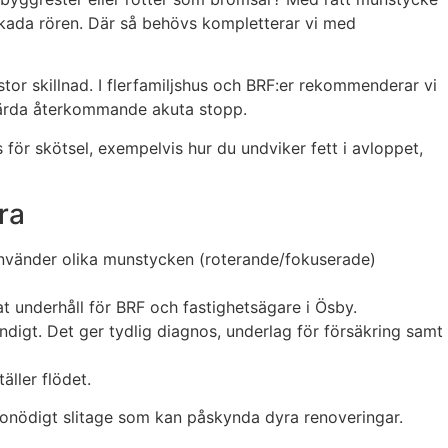
 skada rören. Där så behövs kompletterar vi med
stor skillnad. I flerfamiljshus och BRF:er rekommenderar vi
gärda återkommande akuta stopp.
 för skötsel, exempelvis hur du undviker fett i avloppet,
ra
i använder olika munstycken (roterande/fokuserade)
t underhåll för BRF och fastighetsägare i Ösby.
digt. Det ger tydlig diagnos, underlag för försäkring samt
ller flödet.
h onödigt slitage som kan påskynda dyra renoveringar.