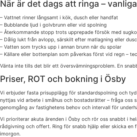
När är det dags att ringa – vanliga
– Vattnet rinner långsamt i kök, dusch eller handfat
– Bubblande ljud i golvbrunn eller vid spolning
– Återkommande stopp trots upprepade försök med sugk
– Dålig lukt från avlopp, särskilt efter matlagning eller dus
– Vatten som trycks upp i annan brunn när du spolar
– Källare eller bottenplan som påverkas först vid regn – t
Vänta inte tills det blir ett översvämningsproblem. En snabb
Priser, ROT och bokning i Ösby
Vi erbjuder fasta prisupplägg för standardspolning och tyd
nyttjas vid arbete i småhus och bostadsrätter – fråga oss s
genomgång av fastighetens behov och intervall för underhå
Vi prioriterar akuta ärenden i Ösby och rör oss snabbt i h
rådgivning och offert. Ring för snabb hjälp eller skicka en
imorgon.