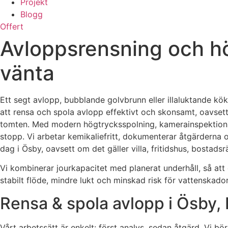
Projekt
Blogg
Offert
Avloppsrensning och hö
vänta
Ett segt avlopp, bubblande golvbrunn eller illaluktande kö
att rensa och spola avlopp effektivt och skonsamt, oavsett
tomten. Med modern högtrycksspolning, kamerainspektion och
stopp. Vi arbetar kemikaliefritt, dokumenterar åtgärderna 
dag i Ösby, oavsett om det gäller villa, fritidshus, bostads
Vi kombinerar jourkapacitet med planerat underhåll, så att 
stabilt flöde, mindre lukt och minskad risk för vattenskador
Rensa & spola avlopp i Ösby, 
Vårt arbetssätt är enkelt: först analys, sedan åtgärd. Vi bö