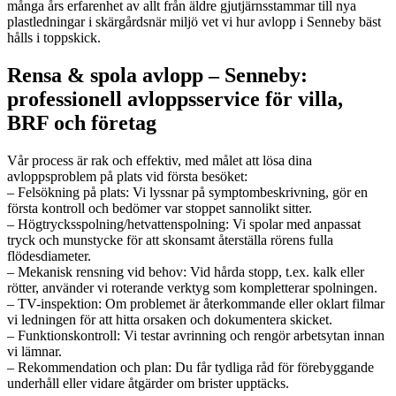
många års erfarenhet av allt från äldre gjutjärnsstammar till nya
plastledningar i skärgårdsnär miljö vet vi hur avlopp i Senneby bäst
hålls i toppskick.
Rensa & spola avlopp – Senneby:
professionell avloppsservice för villa,
BRF och företag
Vår process är rak och effektiv, med målet att lösa dina
avloppsproblem på plats vid första besöket:
– Felsökning på plats: Vi lyssnar på symptombeskrivning, gör en
första kontroll och bedömer var stoppet sannolikt sitter.
– Högtrycksspolning/hetvattenspolning: Vi spolar med anpassat
tryck och munstycke för att skonsamt återställa rörens fulla
flödesdiameter.
– Mekanisk rensning vid behov: Vid hårda stopp, t.ex. kalk eller
rötter, använder vi roterande verktyg som kompletterar spolningen.
– TV-inspektion: Om problemet är återkommande eller oklart filmar
vi ledningen för att hitta orsaken och dokumentera skicket.
– Funktionskontroll: Vi testar avrinning och rengör arbetsytan innan
vi lämnar.
– Rekommendation och plan: Du får tydliga råd för förebyggande
underhåll eller vidare åtgärder om brister upptäcks.