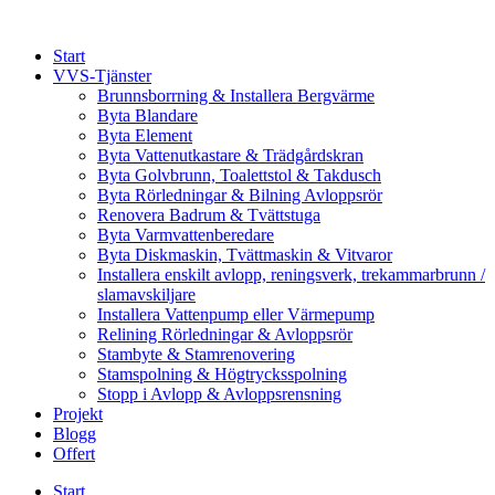
Skip
to
Start
content
VVS-Tjänster
Brunnsborrning & Installera Bergvärme
Byta Blandare
Byta Element
Byta Vattenutkastare & Trädgårdskran
Byta Golvbrunn, Toalettstol & Takdusch
Byta Rörledningar & Bilning Avloppsrör
Renovera Badrum & Tvättstuga
Byta Varmvattenberedare
Byta Diskmaskin, Tvättmaskin & Vitvaror
Installera enskilt avlopp, reningsverk, trekammarbrunn /
slamavskiljare
Installera Vattenpump eller Värmepump
Relining Rörledningar & Avloppsrör
Stambyte & Stamrenovering
Stamspolning & Högtrycksspolning
Stopp i Avlopp & Avloppsrensning
Projekt
Blogg
Offert
Start