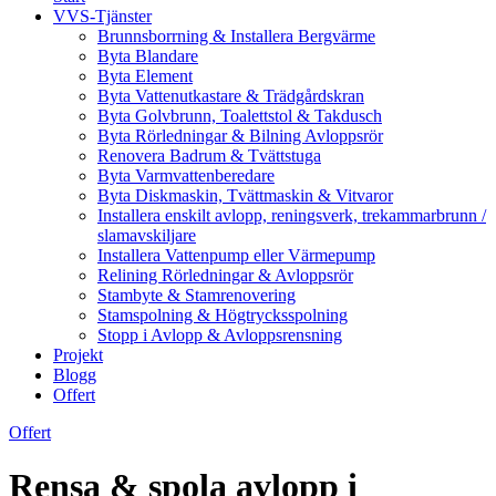
VVS-Tjänster
Brunnsborrning & Installera Bergvärme
Byta Blandare
Byta Element
Byta Vattenutkastare & Trädgårdskran
Byta Golvbrunn, Toalettstol & Takdusch
Byta Rörledningar & Bilning Avloppsrör
Renovera Badrum & Tvättstuga
Byta Varmvattenberedare
Byta Diskmaskin, Tvättmaskin & Vitvaror
Installera enskilt avlopp, reningsverk, trekammarbrunn /
slamavskiljare
Installera Vattenpump eller Värmepump
Relining Rörledningar & Avloppsrör
Stambyte & Stamrenovering
Stamspolning & Högtrycksspolning
Stopp i Avlopp & Avloppsrensning
Projekt
Blogg
Offert
Offert
Rensa & spola avlopp i