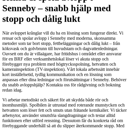
Senneby – snabb hjälp med
stopp och dålig lukt
När avloppet krånglar vill du ha en lösning som fungerar direkt. Vi
rensar och spolar avlopp i Senneby med moderna, skonsamma
metoder som tar bort stopp, fettbeläggningar och dålig lukt – från
köksvask och golvbrunn till huvudstam och dagvattenledningar.
Oavsett om du är villaägare, har fritidshus i området eller ansvarar
för en BRF eller verksamhetslokal löser vi akuta stopp och
förebygger nya problem med högtrycksspolning, hetvatten och
kamerainspektion (TV-inspektion). Vårt lokala arbetssätt innebär
kort inställelsetid, tydlig kommunikation och en lösning som
anpassas efter dina ledningar och förutsättningar i Senneby. Behöver
du snabb avloppshjälp? Kontakta oss för rådgivning och bokning
redan idag.
Vi arbetar metodiskt och säkert för att skydda både rör och
inomhusmiljö. Spolbilen är utrustad med roterande munstycken och
hetvatten som löser fett och smuts utan frätande kemikalier. Vi täcker
arbetsytor, använder smutsfria slangdragningar och testar alltid
funktionen efter utförd rensning. Dessutom får du konkreta råd om
förebyggande underhåll så att du slipper återkommande stopp. Med