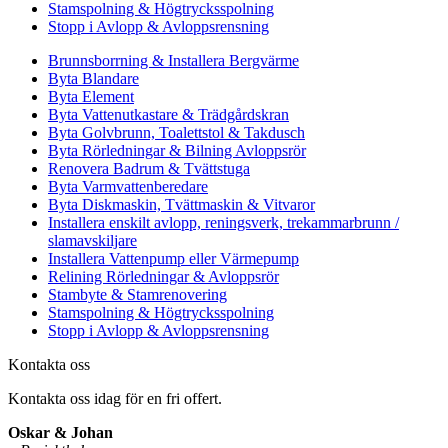
Stamspolning & Högtrycksspolning
Stopp i Avlopp & Avloppsrensning
Brunnsborrning & Installera Bergvärme
Byta Blandare
Byta Element
Byta Vattenutkastare & Trädgårdskran
Byta Golvbrunn, Toalettstol & Takdusch
Byta Rörledningar & Bilning Avloppsrör
Renovera Badrum & Tvättstuga
Byta Varmvattenberedare
Byta Diskmaskin, Tvättmaskin & Vitvaror
Installera enskilt avlopp, reningsverk, trekammarbrunn /
slamavskiljare
Installera Vattenpump eller Värmepump
Relining Rörledningar & Avloppsrör
Stambyte & Stamrenovering
Stamspolning & Högtrycksspolning
Stopp i Avlopp & Avloppsrensning
Kontakta oss
Kontakta oss idag för en fri offert.
Oskar & Johan