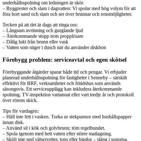
underhållsspolning om ledningen är skör.
– Byggrester och slam i dagvatten: Vi spolar med hög volym för att
föra bort sand och slam och ser över brunnar och rensmöjligheter.
Tecken på att det är dags att ringa oss:
– Långsam avrinning och gurglande ljud
– Återkommande stopp trots propplösare
– Dålig lukt från brunn eller vask
– Vatten som stiger i dusch när du använder diskhon
Förebygg problem: serviceavtal och egen skötsel
Förebyggande åtgärder sparar både tid och pengar. Vi erbjuder
planerad underhållsspolning för fastigheter i Senneby – särskilt
effektivt för BRF, verksamheter och fritidshus som används
säsongsvis. Ett serviceupplägg kan inkludera återkommande
spolning, TV-inspektion vartannat eller vart tredje år och protokoll
över rörens skick.
Tips för vardagen:
– Häll inte fett i vasken. Torka ur stekpannor med hushållspapper
innan disk.
– Använd sil i kök och golvbrunn; töm regelbundet.
– Spola igenom med hett vatten efter större matlagning.
– Skölj inte ned våtservetter, tops eller bindor – släng i soporna.