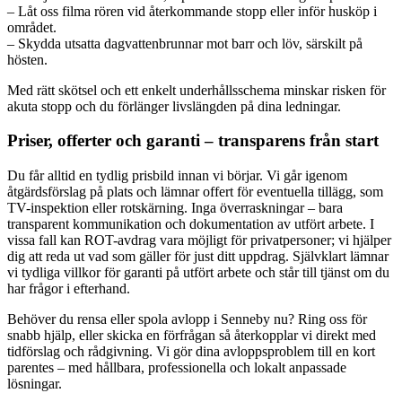
– Låt oss filma rören vid återkommande stopp eller inför husköp i
området.
– Skydda utsatta dagvattenbrunnar mot barr och löv, särskilt på
hösten.
Med rätt skötsel och ett enkelt underhållsschema minskar risken för
akuta stopp och du förlänger livslängden på dina ledningar.
Priser, offerter och garanti – transparens från start
Du får alltid en tydlig prisbild innan vi börjar. Vi går igenom
åtgärdsförslag på plats och lämnar offert för eventuella tillägg, som
TV-inspektion eller rotskärning. Inga överraskningar – bara
transparent kommunikation och dokumentation av utfört arbete. I
vissa fall kan ROT-avdrag vara möjligt för privatpersoner; vi hjälper
dig att reda ut vad som gäller för just ditt uppdrag. Självklart lämnar
vi tydliga villkor för garanti på utfört arbete och står till tjänst om du
har frågor i efterhand.
Behöver du rensa eller spola avlopp i Senneby nu? Ring oss för
snabb hjälp, eller skicka en förfrågan så återkopplar vi direkt med
tidförslag och rådgivning. Vi gör dina avloppsproblem till en kort
parentes – med hållbara, professionella och lokalt anpassade
lösningar.