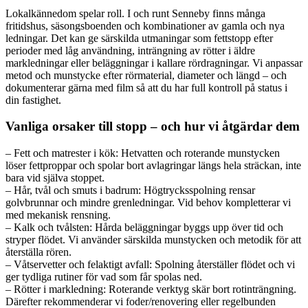
Lokalkännedom spelar roll. I och runt Senneby finns många
fritidshus, säsongsboenden och kombinationer av gamla och nya
ledningar. Det kan ge särskilda utmaningar som fettstopp efter
perioder med låg användning, inträngning av rötter i äldre
markledningar eller beläggningar i kallare rördragningar. Vi anpassar
metod och munstycke efter rörmaterial, diameter och längd – och
dokumenterar gärna med film så att du har full kontroll på status i
din fastighet.
Vanliga orsaker till stopp – och hur vi åtgärdar dem
– Fett och matrester i kök: Hetvatten och roterande munstycken
löser fettproppar och spolar bort avlagringar längs hela sträckan, inte
bara vid själva stoppet.
– Hår, tvål och smuts i badrum: Högtrycksspolning rensar
golvbrunnar och mindre grenledningar. Vid behov kompletterar vi
med mekanisk rensning.
– Kalk och tvålsten: Hårda beläggningar byggs upp över tid och
stryper flödet. Vi använder särskilda munstycken och metodik för att
återställa rören.
– Våtservetter och felaktigt avfall: Spolning återställer flödet och vi
ger tydliga rutiner för vad som får spolas ned.
– Rötter i markledning: Roterande verktyg skär bort rotinträngning.
Därefter rekommenderar vi foder/renovering eller regelbunden