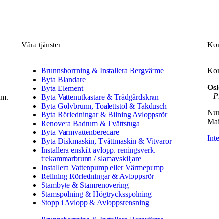
Våra tjänster
Kon
Brunnsborrning & Installera Bergvärme
Kont
Byta Blandare
Os
Byta Element
–
P
olm.
Byta Vattenutkastare & Trädgårdskran
Byta Golvbrunn, Toalettstol & Takdusch
Num
Byta Rörledningar & Bilning Avloppsrör
Mai
Renovera Badrum & Tvättstuga
Byta Varmvattenberedare
Inte
Byta Diskmaskin, Tvättmaskin & Vitvaror
Installera enskilt avlopp, reningsverk,
trekammarbrunn / slamavskiljare
Installera Vattenpump eller Värmepump
Relining Rörledningar & Avloppsrör
Stambyte & Stamrenovering
Stamspolning & Högtrycksspolning
Stopp i Avlopp & Avloppsrensning