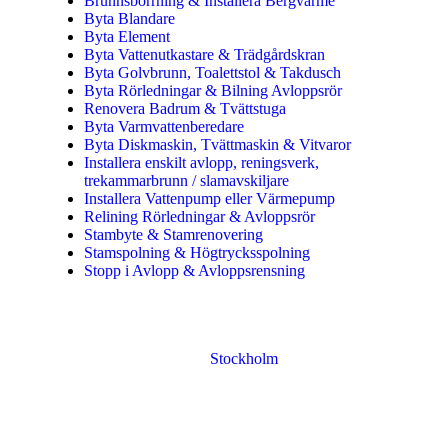
Brunnsborrning & Installera Bergvärme
Byta Blandare
Byta Element
Byta Vattenutkastare & Trädgårdskran
Byta Golvbrunn, Toalettstol & Takdusch
Byta Rörledningar & Bilning Avloppsrör
Renovera Badrum & Tvättstuga
Byta Varmvattenberedare
Byta Diskmaskin, Tvättmaskin & Vitvaror
Installera enskilt avlopp, reningsverk,
trekammarbrunn / slamavskiljare
Installera Vattenpump eller Värmepump
Relining Rörledningar & Avloppsrör
Stambyte & Stamrenovering
Stamspolning & Högtrycksspolning
Stopp i Avlopp & Avloppsrensning
Vi utför arbeten i hela
Stockholm