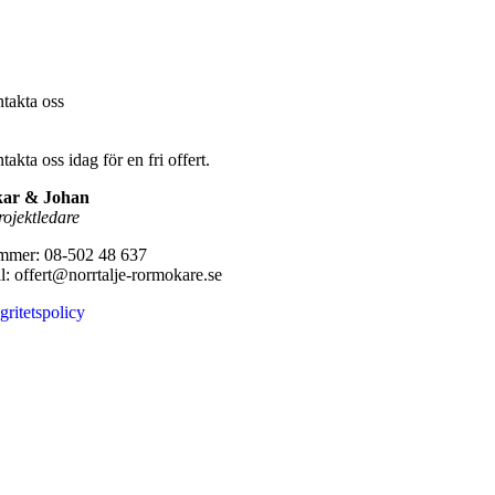
takta oss
akta oss idag för en fri offert.
kar & Johan
rojektledare
mer: 08-502 48 637
l: offert@norrtalje-rormokare.se
gritetspolicy