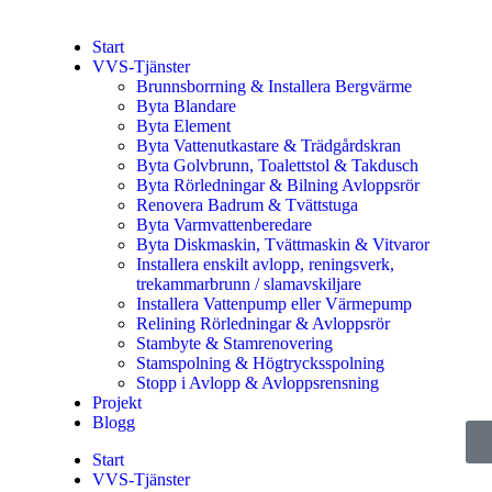
Start
VVS-Tjänster
Brunnsborrning & Installera Bergvärme
Byta Blandare
Byta Element
Byta Vattenutkastare & Trädgårdskran
Byta Golvbrunn, Toalettstol & Takdusch
Byta Rörledningar & Bilning Avloppsrör
Renovera Badrum & Tvättstuga
Byta Varmvattenberedare
Byta Diskmaskin, Tvättmaskin & Vitvaror
Installera enskilt avlopp, reningsverk,
trekammarbrunn / slamavskiljare
Installera Vattenpump eller Värmepump
Relining Rörledningar & Avloppsrör
Stambyte & Stamrenovering
Stamspolning & Högtrycksspolning
Stopp i Avlopp & Avloppsrensning
Projekt
Blogg
Start
VVS-Tjänster