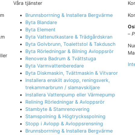
Våra tjänster
Ko
om
Brunnsborrning & Installera Bergvärme
Kon
Byta Blandare
Os
Byta Element
–
P
.m
Byta Vattenutkastare & Trädgårdskran
Byta Golvbrunn, Toalettstol & Takdusch
Nu
Byta Rörledningar & Bilning Avloppsrör
Mai
ller
Renovera Badrum & Tvättstuga
Int
Byta Varmvattenberedare
Byta Diskmaskin, Tvättmaskin & Vitvaror
Installera enskilt avlopp, reningsverk,
trekammarbrunn / slamavskiljare
Installera Vattenpump eller Värmepump
Relining Rörledningar & Avloppsrör
Stambyte & Stamrenovering
Stamspolning & Högtrycksspolning
Stopp i Avlopp & Avloppsrensning
Brunnsborrning & Installera Bergvärme