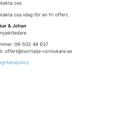
ntakta oss
takta oss idag för en fri offert.
kar & Johan
rojektledare
mmer: 08-502 48 637
l: offert@norrtalje-rormokare.se
egritetspolicy