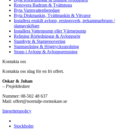
Renovera Badrum & Tvättstuga
Byta Varmvattenberedare
Byta Diskmaskin, Tvättmaskin & Vitvaror
Installera enskilt avlopp, reningsverk, trekammarbrunn /
slamavskiljare
Installera Vattenpump eller Värmepump
Relining Rörledningar & Avloppsrör
Stambyte & Stamrenovering
Stamspolning & Högtrycksspolning
Stopp i Avlopp & Avloppsrensning
Kontakta oss
Kontakta oss idag för en fri offert.
Oskar & Johan
–
Projektledare
Nummer: 08-502 48 637
Mail: offert@norrtalje-rormokare.se
Integritetspolicy
Vi utför arbeten i hela
Stockholm