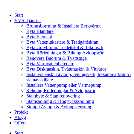
Skip
to
Start
content
VVS-Tjänster
Brunnsborrning & Installera Bergvärme
Byta Blandare
Byta Element
Byta Vattenutkastare & Trädgårdskran
Byta Golvbrunn, Toalettstol & Takdusch
Byta Rörledningar & Bilning Avloppsrör
Renovera Badrum & Tvättstuga
Byta Varmvattenberedare
Byta Diskmaskin, Tvättmaskin & Vitvaror
Installera enskilt avlopp, reningsverk, trekammarbrunn /
slamavskiljare
Installera Vattenpump eller Värmepump
Relining Rörledningar & Avloppsrör
Stambyte & Stamrenovering
Stamspolning & Högtrycksspolning
Stopp i Avlopp & Avloppsrensning
Projekt
Blogg
Offert
Start