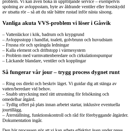
problem. Vi kan även boka in uppföljande service – exempelvis
spolning av avloppsstam, byte av åldrande ventiler eller frostskydd
av utsatta rör – så att du står bättre rustad inför nästa säsong.
Vanliga akuta VVS-problem vi löser i Gåsvik
– Vattenläckor i kök, badrum och krypgrund
– Avloppsstopp i handfat, toalett, golvbrunn och huvudstam
– Frusna rör och sprängda ledningar
– Kalla element och driftstopp i värmesystem
– Problem med varmvattenberedare och cirkulationspumpar
– Läckande blandare, ventiler och kopplingar
Så fungerar vår jour – trygg process dygnet runt
– Ring oss direkt och beskriv läget. Vi guidar dig att stänga av
vatten/beredare vid behov.
– Snabb utryckning med rätt utrustning för felsökning och
omedelbar åtgärd.
– Tydlig offert på plats innan arbetet startar, inklusive eventuella
jourtillägg.
– Återställning, funktionskontroll och råd för förebyggande åtgärder.
Dokumentation ingår.
Den här processen gör att vi kan arbeta effektivt även under press,