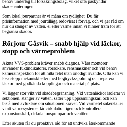
behov underlag till försäkringsbolag, vilket ofta påskyndar
skadehanteringen.
Som lokal jourpartner är vi måna om tydlighet. Du får
prisinformation med jourtillägg redovisat i förväg, och vi ger råd om
hur du stänger av vatten, el eller värme innan vi hinner fram för att
begränsa skador.
Rörjour Gåsvik – snabb hjälp vid läckor,
stopp och värmeproblem
Akuta VVS-problem kräver snabb diagnos. Våra montörer
använder fuktindikatorer, rörsökare, rensmaskiner och vid behov
kamerainspektion för att hitta felet utan onödigt rivande. Ofta kan vi
lösa stopp mekaniskt eller med högtrycksspolning och reparera
läckor med godkända kopplingar och material på plats.
Vi lägger stor vikt vid skadebegränsning. Vid vattenläckor isolerar vi
sektionen, stänger av vatten, sätter upp uppsamlingskärl och kan
bistå med avfuktare om situationen kräver. Vid värmefel säkerställer
vi att värmesystemet får cirkulation igen och kontrollerar
expansionskärl, cirkulationspumpar och ventiler.
Efter akuten får du proaktiva råd för att undvika återkommande