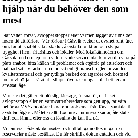
hjälp när du behöver den som
mest
När vatten forsar, avloppet stoppar eller värmen lägger av finns det
ingen tid att förlora. Vår rörjour i Gåsvik rycker ut dygnet runt, året
om, för att snabbt säkra skador, återställa funktion och skapa
trygghet i hem, fritidshus och lokaler. Med lokalkännedom om
Gåsvik med omnejd och välutrustade servicebilar kan vi ofta vara på
plats snabbt, hitta källan till problemet och åtgärda på ett säkert och
hållbart sätt. Vi arbetar metodiskt enligt branschregler, använder
kvalitetsmaterial och ger tydliga besked om åtgärder och kostnad
innan vi börjar – så att du slipper överraskningar mitt i ett redan
stressat läge.
Vare sig det gäller ett plötsligt läckage, frusna rör, ett ilsket
avloppsstopp eller en varmvattenberedare som gett upp, tar våra
behöriga VVS-montörer hand om problemet från första samtalet till
avslutad åtgärd. Målet är alltid samma: minimera skador, återställa
drift och lämna efter oss en lösning du kan lita på.
Vi hanterar både akuta insatser och tillfälliga nödlösningar när
reservdelar måste beställas. Du får skriftlig dokumentation och vid