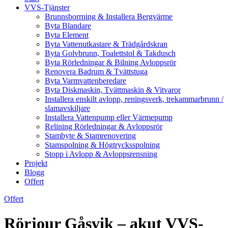
VVS-Tjänster
Brunnsborrning & Installera Bergvärme
Byta Blandare
Byta Element
Byta Vattenutkastare & Trädgårdskran
Byta Golvbrunn, Toalettstol & Takdusch
Byta Rörledningar & Bilning Avloppsrör
Renovera Badrum & Tvättstuga
Byta Varmvattenberedare
Byta Diskmaskin, Tvättmaskin & Vitvaror
Installera enskilt avlopp, reningsverk, trekammarbrunn /
slamavskiljare
Installera Vattenpump eller Värmepump
Relining Rörledningar & Avloppsrör
Stambyte & Stamrenovering
Stamspolning & Högtrycksspolning
Stopp i Avlopp & Avloppsrensning
Projekt
Blogg
Offert
Offert
Rörjour Gåsvik – akut VVS-