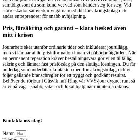
samtidigt som du som kund vet vad som händer steg för steg. Vid
större skador samverkar vi gärna med ditt försäkringsbolag och
andra entreprenörer för snabb avhjälpning.
Pris, försäkring och garanti – klara besked även
mitt i krisen
Jourarbete sker utanför ordinarie tider och inkluderar jourtillägg,
men vi lämnar alltid prisinformation innan vi påbörjar åtgärden. När
en permanent reparation kräver beställningsvara gör vi en tillfällig
säkring och lämnar fast prisförslag på den slutliga lösningen. Du får
underlag som underlättar kontakten med försäkringsbolag, och vi
följer gällande branschregler för ett tryggt och godkänt resultat.
Behöver du rörjour i Gåsvik nu? Ring vår VVS-jour dygnet runt så
är vi på väg – snabb, säker och lokal hjälp när minuterna räknas.
Kontakta oss idag!
Namn
Telefon