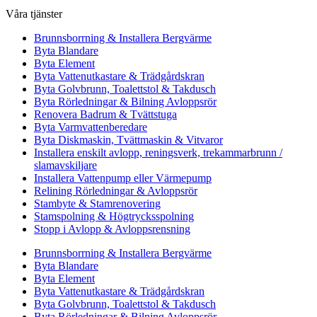
Våra tjänster
Brunnsborrning & Installera Bergvärme
Byta Blandare
Byta Element
Byta Vattenutkastare & Trädgårdskran
Byta Golvbrunn, Toalettstol & Takdusch
Byta Rörledningar & Bilning Avloppsrör
Renovera Badrum & Tvättstuga
Byta Varmvattenberedare
Byta Diskmaskin, Tvättmaskin & Vitvaror
Installera enskilt avlopp, reningsverk, trekammarbrunn /
slamavskiljare
Installera Vattenpump eller Värmepump
Relining Rörledningar & Avloppsrör
Stambyte & Stamrenovering
Stamspolning & Högtrycksspolning
Stopp i Avlopp & Avloppsrensning
Brunnsborrning & Installera Bergvärme
Byta Blandare
Byta Element
Byta Vattenutkastare & Trädgårdskran
Byta Golvbrunn, Toalettstol & Takdusch
Byta Rörledningar & Bilning Avloppsrör