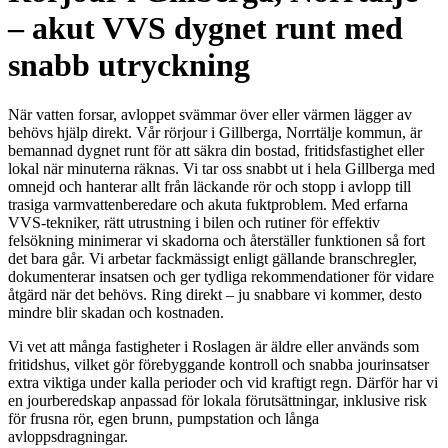
– akut VVS dygnet runt med
snabb utryckning
När vatten forsar, avloppet svämmar över eller värmen lägger av
behövs hjälp direkt. Vår rörjour i Gillberga, Norrtälje kommun, är
bemannad dygnet runt för att säkra din bostad, fritidsfastighet eller
lokal när minuterna räknas. Vi tar oss snabbt ut i hela Gillberga med
omnejd och hanterar allt från läckande rör och stopp i avlopp till
trasiga varmvattenberedare och akuta fuktproblem. Med erfarna
VVS-tekniker, rätt utrustning i bilen och rutiner för effektiv
felsökning minimerar vi skadorna och återställer funktionen så fort
det bara går. Vi arbetar fackmässigt enligt gällande branschregler,
dokumenterar insatsen och ger tydliga rekommendationer för vidare
åtgärd när det behövs. Ring direkt – ju snabbare vi kommer, desto
mindre blir skadan och kostnaden.
Vi vet att många fastigheter i Roslagen är äldre eller används som
fritidshus, vilket gör förebyggande kontroll och snabba jourinsatser
extra viktiga under kalla perioder och vid kraftigt regn. Därför har vi
en jourberedskap anpassad för lokala förutsättningar, inklusive risk
för frusna rör, egen brunn, pumpstation och långa
avloppsdragningar.