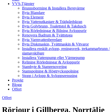
VVS-Tjänster
Brunnsborrning & Installera Bergvärme
Byta Blandare
Byta Element
Byta Vattenutkastare & Trädgårdskran
Byta Golvbrunn, Toalettstol & Takdusch
Byta Rörledningar & Bilning Avloppsrör
Renovera Badrum & Tvättstuga
Byta Varmvattenberedare
Byta Diskmaskin, Tvättmaskin & Vitvaror
Installera enskilt avlopp, reningsverk, trekammarbrunn /
slamavskiljare
Installera Vattenpump eller Värmepump
Relining Rörledningar & Avloppsrör
Stambyte & Stamrenovering
Stamspolning & Högtrycksspolning
Stopp i Avlopp & Avloppsrensning
Projekt
Blogg
Offert
Offert
Rörjour i Gillberga, Norrtälje