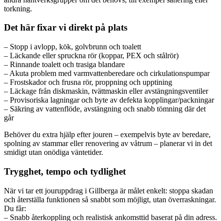
torkning.
Det här fixar vi direkt på plats
– Stopp i avlopp, kök, golvbrunn och toalett
– Läckande eller spruckna rör (koppar, PEX och stålrör)
– Rinnande toalett och trasiga blandare
– Akuta problem med varmvattenberedare och cirkulationspumpar
– Frostskador och frusna rör, proppning och upptining
– Läckage från diskmaskin, tvättmaskin eller avstängningsventiler
– Provisoriska lagningar och byte av defekta kopplingar/packningar
– Säkring av vattenflöde, avstängning och snabb tömning där det
går
Behöver du extra hjälp efter jouren – exempelvis byte av beredare,
spolning av stammar eller renovering av våtrum – planerar vi in det
smidigt utan onödiga väntetider.
Trygghet, tempo och tydlighet
När vi tar ett jouruppdrag i Gillberga är målet enkelt: stoppa skadan
och återställa funktionen så snabbt som möjligt, utan överraskningar.
Du får:
– Snabb återkoppling och realistisk ankomsttid baserat på din adress.