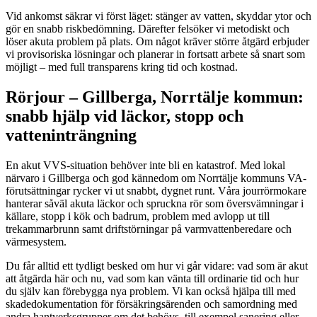
Vid ankomst säkrar vi först läget: stänger av vatten, skyddar ytor och
gör en snabb riskbedömning. Därefter felsöker vi metodiskt och
löser akuta problem på plats. Om något kräver större åtgärd erbjuder
vi provisoriska lösningar och planerar in fortsatt arbete så snart som
möjligt – med full transparens kring tid och kostnad.
Rörjour – Gillberga, Norrtälje kommun:
snabb hjälp vid läckor, stopp och
vatteninträngning
En akut VVS-situation behöver inte bli en katastrof. Med lokal
närvaro i Gillberga och god kännedom om Norrtälje kommuns VA-
förutsättningar rycker vi ut snabbt, dygnet runt. Våra jourrörmokare
hanterar såväl akuta läckor och spruckna rör som översvämningar i
källare, stopp i kök och badrum, problem med avlopp ut till
trekammarbrunn samt driftstörningar på varmvattenberedare och
värmesystem.
Du får alltid ett tydligt besked om hur vi går vidare: vad som är akut
att åtgärda här och nu, vad som kan vänta till ordinarie tid och hur
du själv kan förebygga nya problem. Vi kan också hjälpa till med
skadedokumentation för försäkringsärenden och samordning med
andra hantverksgrupper om det behövs, till exempel sanering eller