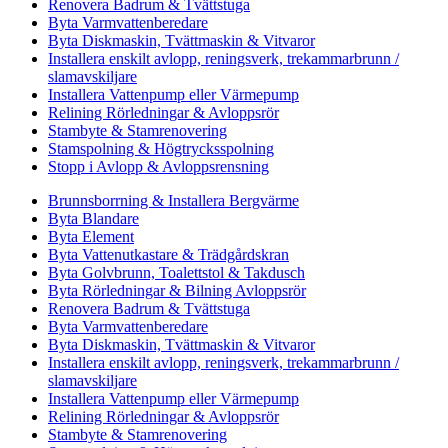
Renovera Badrum & Tvättstuga
Byta Varmvattenberedare
Byta Diskmaskin, Tvättmaskin & Vitvaror
Installera enskilt avlopp, reningsverk, trekammarbrunn /
slamavskiljare
Installera Vattenpump eller Värmepump
Relining Rörledningar & Avloppsrör
Stambyte & Stamrenovering
Stamspolning & Högtrycksspolning
Stopp i Avlopp & Avloppsrensning
Brunnsborrning & Installera Bergvärme
Byta Blandare
Byta Element
Byta Vattenutkastare & Trädgårdskran
Byta Golvbrunn, Toalettstol & Takdusch
Byta Rörledningar & Bilning Avloppsrör
Renovera Badrum & Tvättstuga
Byta Varmvattenberedare
Byta Diskmaskin, Tvättmaskin & Vitvaror
Installera enskilt avlopp, reningsverk, trekammarbrunn /
slamavskiljare
Installera Vattenpump eller Värmepump
Relining Rörledningar & Avloppsrör
Stambyte & Stamrenovering