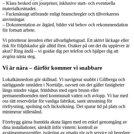
– Klara besked om jourpriser, inklusive start- och eventuella
materialkostnader.
– Fackmässigt utförande enligt branschregler och tillverkarens
anvisningar.
– Dokumentation av åtgärd, bilder vid behov och rekommendation
för fortsatt arbete.
Vi prioriterar ärenden efter allvarlighetsgrad. Ett aktivt läckage eller
risk för följdskador går alltid först. Osäker på om det du upplever är
akut? Ring ändå – vi guidar dig per telefon och hjälper dig att
avgöra nästa steg.
Vi är nära – därför kommer vi snabbare
Lokalkännedom gör skillnad. Vi navigerar snabbt i Gillberga och
närliggande områden i Norrtälje, oavsett om det gäller fastigheter
längs mindre vägar, fritidshus med egen brunn eller
permanentboenden med kommunalt vatten och avlopp. Vi har med
oss rätt reservdelar för vanliga fabrikat, samt utrustning för
rörfrysning, spolning och läcksökning. Det sparar tid på plats och
minimerar stillestånd.
Förebygg gärna framtida akuta lägen med en enkel genomgång av
dina installationer, särskilt inför vintern: kontroll av
avstängningsventiler, isolering av utsatta rör och service på beredare