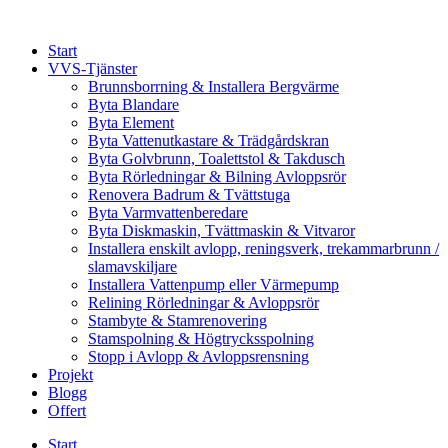
Skip
to
Start
content
VVS-Tjänster
Brunnsborrning & Installera Bergvärme
Byta Blandare
Byta Element
Byta Vattenutkastare & Trädgårdskran
Byta Golvbrunn, Toalettstol & Takdusch
Byta Rörledningar & Bilning Avloppsrör
Renovera Badrum & Tvättstuga
Byta Varmvattenberedare
Byta Diskmaskin, Tvättmaskin & Vitvaror
Installera enskilt avlopp, reningsverk, trekammarbrunn /
slamavskiljare
Installera Vattenpump eller Värmepump
Relining Rörledningar & Avloppsrör
Stambyte & Stamrenovering
Stamspolning & Högtrycksspolning
Stopp i Avlopp & Avloppsrensning
Projekt
Blogg
Offert
Start