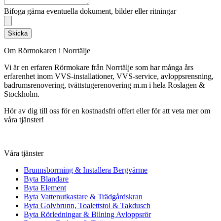
Bifoga gärna eventuella dokument, bilder eller ritningar
Skicka
Om Rörmokaren i Norrtälje
Vi är en erfaren Rörmokare från Norrtälje som har många års
erfarenhet inom VVS-installationer, VVS-service, avloppsrensning,
badrumsrenovering, tvättstugerenovering m.m i hela Roslagen &
Stockholm.
Hör av dig till oss för en kostnadsfri offert eller för att veta mer om
våra tjänster!
Våra tjänster
Brunnsborrning & Installera Bergvärme
Byta Blandare
Byta Element
Byta Vattenutkastare & Trädgårdskran
Byta Golvbrunn, Toalettstol & Takdusch
Byta Rörledningar & Bilning Avloppsrör