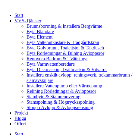
Skip
to
Start
content
VVS-Tjänster
Brunnsborrning & Installera Bergvärme
Byta Blandare
Byta Element
Byta Vattenutkastare & Trädgårdskran
Byta Golvbrunn, Toalettstol & Takdusch
Byta Rörledningar & Bilning Avloppsrör
Renovera Badrum & Tvättstuga
Byta Varmvattenberedare
Byta Diskmaskin, Tvättmaskin & Vitvaror
Installera enskilt avlopp, reningsverk, trekammarbrunn /
slamavskiljare
Installera Vattenpump eller Värmepump
Relining Rörledningar & Avloppsrör
Stambyte & Stamrenovering
Stamspolning & Högtrycksspolning
Stopp i Avlopp & Avloppsrensning
Projekt
Blogg
Offert
Start