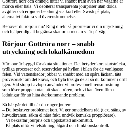
Gottröra norr och omnejd hittar vi snabbt fram även när vägarna är
mörka eller hala. Vi debiterar transparenta jourpriser utan dolda
avgifter och erbjuder betalning via kort eller Swish på plats,
alternativt faktura vid överenskommelse.
Behöver du rörjour nu? Ring direkt så prioriterar vi din utryckning
och hjälper dig att begränsa skadorna medan vi är på väg.
Rörjour Gottröra norr – snabb
utryckning och lokalkännedom
Vår jour är byggd för akuta situationer. Det betyder kort startsträcka,
tydliga processer och reservdelar på hyllan i bilen för de vanligaste
felen. Vid vattenskador jobbar vi snabbt med att spåra läckan, täta
provisoriskt om det krävs, och byta trasiga delar så du kommer i drift
igen. Vid stopp i avlopp använder vi professionell rensutrustning
som löser proppen utan att skada rören, och vi kan även filma
ledningar för att hitta återkommande problem.
Så här går det till när du ringer jouren:
– Du beskriver problemet kort. Vi ger omedelbara råd (t.ex. stäng av
huvudkranen, säkra el nära fukt, undvik kemiska propplösare).
– Vi bekräftar jourpris och uppskattad ankomsttid.
– På plats utför vi felsökning, åtgärd och funktionskontroll.