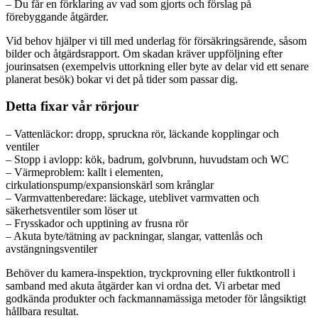
– Du får en förklaring av vad som gjorts och förslag på
förebyggande åtgärder.
Vid behov hjälper vi till med underlag för försäkringsärende, såsom
bilder och åtgärdsrapport. Om skadan kräver uppföljning efter
jourinsatsen (exempelvis uttorkning eller byte av delar vid ett senare
planerat besök) bokar vi det på tider som passar dig.
Detta fixar vår rörjour
– Vattenläckor: dropp, spruckna rör, läckande kopplingar och
ventiler
– Stopp i avlopp: kök, badrum, golvbrunn, huvudstam och WC
– Värmeproblem: kallt i elementen,
cirkulationspump/expansionskärl som krånglar
– Varmvattenberedare: läckage, uteblivet varmvatten och
säkerhetsventiler som löser ut
– Frysskador och upptining av frusna rör
– Akuta byte/tätning av packningar, slangar, vattenlås och
avstängningsventiler
Behöver du kamera-inspektion, tryckprovning eller fuktkontroll i
samband med akuta åtgärder kan vi ordna det. Vi arbetar med
godkända produkter och fackmannamässiga metoder för långsiktigt
hållbara resultat.