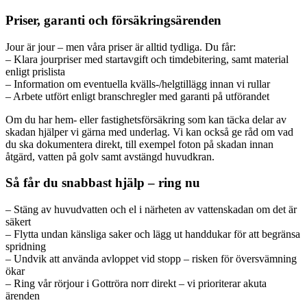
Priser, garanti och försäkringsärenden
Jour är jour – men våra priser är alltid tydliga. Du får:
– Klara jourpriser med startavgift och timdebitering, samt material
enligt prislista
– Information om eventuella kvälls-/helgtillägg innan vi rullar
– Arbete utfört enligt branschregler med garanti på utförandet
Om du har hem- eller fastighetsförsäkring som kan täcka delar av
skadan hjälper vi gärna med underlag. Vi kan också ge råd om vad
du ska dokumentera direkt, till exempel foton på skadan innan
åtgärd, vatten på golv samt avstängd huvudkran.
Så får du snabbast hjälp – ring nu
– Stäng av huvudvatten och el i närheten av vattenskadan om det är
säkert
– Flytta undan känsliga saker och lägg ut handdukar för att begränsa
spridning
– Undvik att använda avloppet vid stopp – risken för översvämning
ökar
– Ring vår rörjour i Gottröra norr direkt – vi prioriterar akuta
ärenden