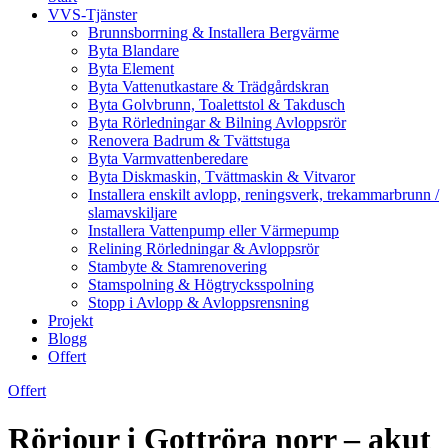
VVS-Tjänster
Brunnsborrning & Installera Bergvärme
Byta Blandare
Byta Element
Byta Vattenutkastare & Trädgårdskran
Byta Golvbrunn, Toalettstol & Takdusch
Byta Rörledningar & Bilning Avloppsrör
Renovera Badrum & Tvättstuga
Byta Varmvattenberedare
Byta Diskmaskin, Tvättmaskin & Vitvaror
Installera enskilt avlopp, reningsverk, trekammarbrunn /
slamavskiljare
Installera Vattenpump eller Värmepump
Relining Rörledningar & Avloppsrör
Stambyte & Stamrenovering
Stamspolning & Högtrycksspolning
Stopp i Avlopp & Avloppsrensning
Projekt
Blogg
Offert
Offert
Rörjour i Gottröra norr – akut