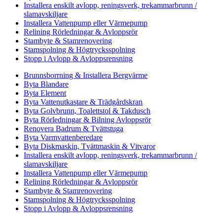
Installera enskilt avlopp, reningsverk, trekammarbrunn /
slamavskiljare
Installera Vattenpump eller Värmepump
Relining Rörledningar & Avloppsrör
Stambyte & Stamrenovering
Stamspolning & Högtrycksspolning
Stopp i Avlopp & Avloppsrensning
Brunnsborrning & Installera Bergvärme
Byta Blandare
Byta Element
Byta Vattenutkastare & Trädgårdskran
Byta Golvbrunn, Toalettstol & Takdusch
Byta Rörledningar & Bilning Avloppsrör
Renovera Badrum & Tvättstuga
Byta Varmvattenberedare
Byta Diskmaskin, Tvättmaskin & Vitvaror
Installera enskilt avlopp, reningsverk, trekammarbrunn /
slamavskiljare
Installera Vattenpump eller Värmepump
Relining Rörledningar & Avloppsrör
Stambyte & Stamrenovering
Stamspolning & Högtrycksspolning
Stopp i Avlopp & Avloppsrensning