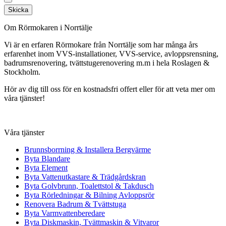
Skicka
Om Rörmokaren i Norrtälje
Vi är en erfaren Rörmokare från Norrtälje som har många års
erfarenhet inom VVS-installationer, VVS-service, avloppsrensning,
badrumsrenovering, tvättstugerenovering m.m i hela Roslagen &
Stockholm.
Hör av dig till oss för en kostnadsfri offert eller för att veta mer om
våra tjänster!
Våra tjänster
Brunnsborrning & Installera Bergvärme
Byta Blandare
Byta Element
Byta Vattenutkastare & Trädgårdskran
Byta Golvbrunn, Toalettstol & Takdusch
Byta Rörledningar & Bilning Avloppsrör
Renovera Badrum & Tvättstuga
Byta Varmvattenberedare
Byta Diskmaskin, Tvättmaskin & Vitvaror