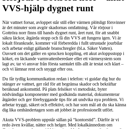
VVS-hjälp dygnet runt
När vattnet forsar, avloppet står still eller värmen plötsligt försvinner
är det minuter som avgör skadornas omfattning. Vår rörjour i
Gottröra norr finns till hands dygnet runt, året runt, för att snabbt
säkra läckor, åtgärda stopp och få din VVS att fungera igen. Vi är
lokalt förankrade, kommer väl förberedda i fullt utrustade jourbilar
och arbetar enligt gällande branschregler (bl.a. Säker Vatten).
Oavsett om det gäller en sprucken koppling, ett akut avloppsstopp i
köket, en läckande varmvattenberedare eller ett värmesystem som
lagt av, tar vi ansvar från första samtalet tills allt är testat och klart –
och vi lämnar rent och snyggt efter oss.
Du får tydlig kommunikation redan i telefon: vi guidar dig hur du
stänger av vattnet, ger råd för att begränsa skador och bekräftar
beräknad ankomsttid. På plats felsöker vi metodiskt, byter
nödvändiga komponenter med godkända material, dokumenterar
åtgärder och ger förebyggande tips för att undvika nya problem. Vi
arbetar tryggt, säkert och effektivt, och har som mål att du ska känna
dig lika omhändertagen som att jobbet är professionellt utfört.
Akuta VVS-problem uppstår sällan på “kontorstid”. Därför är vi
redo även kvällar, nätter och helger. Med lokalkännedom om