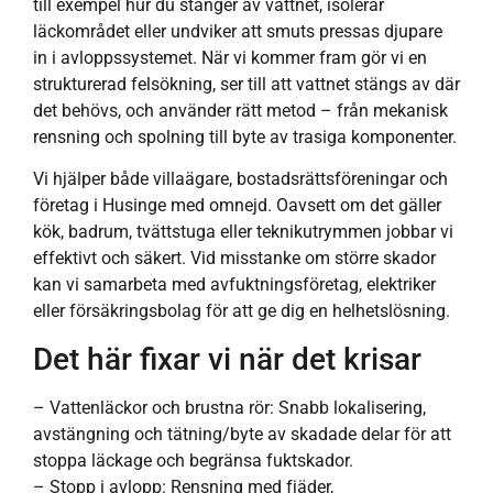
till exempel hur du stänger av vattnet, isolerar
läckområdet eller undviker att smuts pressas djupare
in i avloppssystemet. När vi kommer fram gör vi en
strukturerad felsökning, ser till att vattnet stängs av där
det behövs, och använder rätt metod – från mekanisk
rensning och spolning till byte av trasiga komponenter.
Vi hjälper både villaägare, bostadsrättsföreningar och
företag i Husinge med omnejd. Oavsett om det gäller
kök, badrum, tvättstuga eller teknikutrymmen jobbar vi
effektivt och säkert. Vid misstanke om större skador
kan vi samarbeta med avfuktningsföretag, elektriker
eller försäkringsbolag för att ge dig en helhetslösning.
Det här fixar vi när det krisar
– Vattenläckor och brustna rör: Snabb lokalisering,
avstängning och tätning/byte av skadade delar för att
stoppa läckage och begränsa fuktskador.
– Stopp i avlopp: Rensning med fjäder,