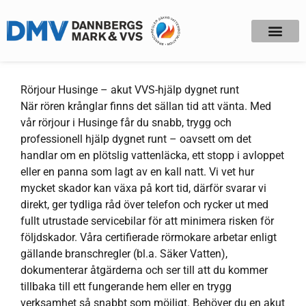
Rörjour Husinge – akut VVS-hjälp dygnet runt
När rören krånglar finns det sällan tid att vänta. Med
vår rörjour i Husinge får du snabb, trygg och
professionell hjälp dygnet runt – oavsett om det
handlar om en plötslig vattenläcka, ett stopp i avloppet
eller en panna som lagt av en kall natt. Vi vet hur
mycket skador kan växa på kort tid, därför svarar vi
direkt, ger tydliga råd över telefon och rycker ut med
fullt utrustade servicebilar för att minimera risken för
följdskador. Våra certifierade rörmokare arbetar enligt
gällande branschregler (bl.a. Säker Vatten),
dokumenterar åtgärderna och ser till att du kommer
tillbaka till ett fungerande hem eller en trygg
verksamhet så snabbt som möjligt. Behöver du en akut