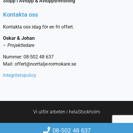
Stopp i Avlopp & Avloppsrensning
Kontakta oss
Kontakta oss idag för en fri offert.
Oskar & Johan
–
Projektledare
Nummer: 08-502 48 637
Mail: offert@norrtalje-rormokare.se
Integritetspolicy
Vi utför arbeten i hela
Stockholm
08-502 48 637