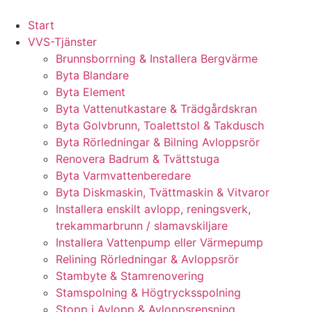
Skip
to
Start
content
VVS-Tjänster
Brunnsborrning & Installera Bergvärme
Byta Blandare
Byta Element
Byta Vattenutkastare & Trädgårdskran
Byta Golvbrunn, Toalettstol & Takdusch
Byta Rörledningar & Bilning Avloppsrör
Renovera Badrum & Tvättstuga
Byta Varmvattenberedare
Byta Diskmaskin, Tvättmaskin & Vitvaror
Installera enskilt avlopp, reningsverk,
trekammarbrunn / slamavskiljare
Installera Vattenpump eller Värmepump
Relining Rörledningar & Avloppsrör
Stambyte & Stamrenovering
Stamspolning & Högtrycksspolning
Stopp i Avlopp & Avloppsrensning