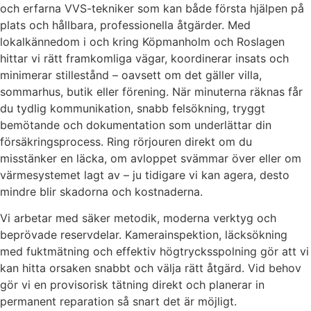
och erfarna VVS-tekniker som kan både första hjälpen på
plats och hållbara, professionella åtgärder. Med
lokalkännedom i och kring Köpmanholm och Roslagen
hittar vi rätt framkomliga vägar, koordinerar insats och
minimerar stillestånd – oavsett om det gäller villa,
sommarhus, butik eller förening. När minuterna räknas får
du tydlig kommunikation, snabb felsökning, tryggt
bemötande och dokumentation som underlättar din
försäkringsprocess. Ring rörjouren direkt om du
misstänker en läcka, om avloppet svämmar över eller om
värmesystemet lagt av – ju tidigare vi kan agera, desto
mindre blir skadorna och kostnaderna.
Vi arbetar med säker metodik, moderna verktyg och
beprövade reservdelar. Kamerainspektion, läcksökning
med fuktmätning och effektiv högtrycksspolning gör att vi
kan hitta orsaken snabbt och välja rätt åtgärd. Vid behov
gör vi en provisorisk tätning direkt och planerar in
permanent reparation så snart det är möjligt.