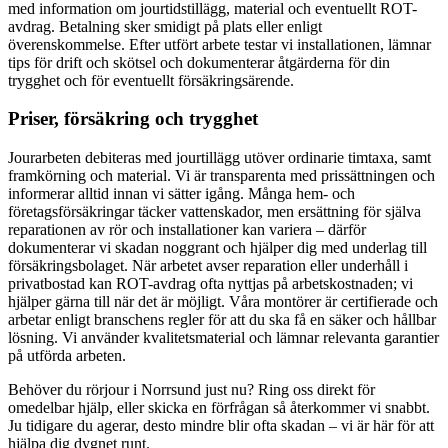
med information om jourtidstillägg, material och eventuellt ROT-
avdrag. Betalning sker smidigt på plats eller enligt
överenskommelse. Efter utfört arbete testar vi installationen, lämnar
tips för drift och skötsel och dokumenterar åtgärderna för din
trygghet och för eventuellt försäkringsärende.
Priser, försäkring och trygghet
Jourarbeten debiteras med jourtillägg utöver ordinarie timtaxa, samt
framkörning och material. Vi är transparenta med prissättningen och
informerar alltid innan vi sätter igång. Många hem- och
företagsförsäkringar täcker vattenskador, men ersättning för själva
reparationen av rör och installationer kan variera – därför
dokumenterar vi skadan noggrant och hjälper dig med underlag till
försäkringsbolaget. När arbetet avser reparation eller underhåll i
privatbostad kan ROT-avdrag ofta nyttjas på arbetskostnaden; vi
hjälper gärna till när det är möjligt. Våra montörer är certifierade och
arbetar enligt branschens regler för att du ska få en säker och hållbar
lösning. Vi använder kvalitetsmaterial och lämnar relevanta garantier
på utförda arbeten.
Behöver du rörjour i Norrsund just nu? Ring oss direkt för
omedelbar hjälp, eller skicka en förfrågan så återkommer vi snabbt.
Ju tidigare du agerar, desto mindre blir ofta skadan – vi är här för att
hjälpa dig dygnet runt.