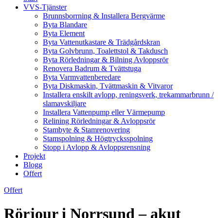
VVS-Tjänster
Brunnsborrning & Installera Bergvärme
Byta Blandare
Byta Element
Byta Vattenutkastare & Trädgårdskran
Byta Golvbrunn, Toalettstol & Takdusch
Byta Rörledningar & Bilning Avloppsrör
Renovera Badrum & Tvättstuga
Byta Varmvattenberedare
Byta Diskmaskin, Tvättmaskin & Vitvaror
Installera enskilt avlopp, reningsverk, trekammarbrunn /
slamavskiljare
Installera Vattenpump eller Värmepump
Relining Rörledningar & Avloppsrör
Stambyte & Stamrenovering
Stamspolning & Högtrycksspolning
Stopp i Avlopp & Avloppsrensning
Projekt
Blogg
Offert
Offert
Rörjour i Norrsund – akut