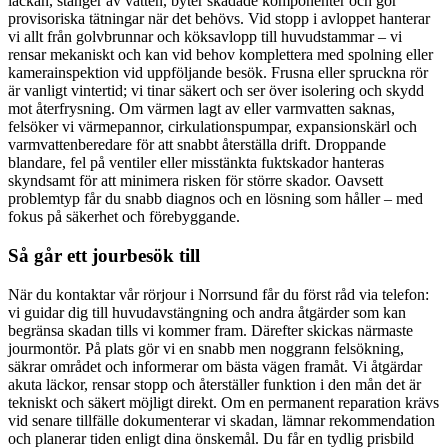
läckan, stänger av vatten, byter skadade komponenter och gör
provisoriska tätningar när det behövs. Vid stopp i avloppet hanterar
vi allt från golvbrunnar och köksavlopp till huvudstammar – vi
rensar mekaniskt och kan vid behov komplettera med spolning eller
kamerainspektion vid uppföljande besök. Frusna eller spruckna rör
är vanligt vintertid; vi tinar säkert och ser över isolering och skydd
mot återfrysning. Om värmen lagt av eller varmvatten saknas,
felsöker vi värmepannor, cirkulationspumpar, expansionskärl och
varmvattenberedare för att snabbt återställa drift. Droppande
blandare, fel på ventiler eller misstänkta fuktskador hanteras
skyndsamt för att minimera risken för större skador. Oavsett
problemtyp får du snabb diagnos och en lösning som håller – med
fokus på säkerhet och förebyggande.
Så går ett jourbesök till
När du kontaktar vår rörjour i Norrsund får du först råd via telefon:
vi guidar dig till huvudavstängning och andra åtgärder som kan
begränsa skadan tills vi kommer fram. Därefter skickas närmaste
jourmontör. På plats gör vi en snabb men noggrann felsökning,
säkrar området och informerar om bästa vägen framåt. Vi åtgärdar
akuta läckor, rensar stopp och återställer funktion i den mån det är
tekniskt och säkert möjligt direkt. Om en permanent reparation krävs
vid senare tillfälle dokumenterar vi skadan, lämnar rekommendation
och planerar tiden enligt dina önskemål. Du får en tydlig prisbild