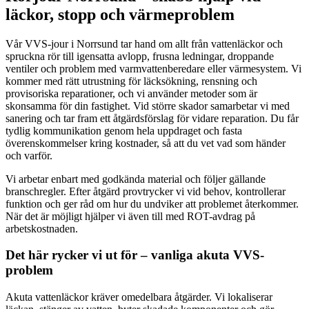
läckor, stopp och värmeproblem
Vår VVS-jour i Norrsund tar hand om allt från vattenläckor och
spruckna rör till igensatta avlopp, frusna ledningar, droppande
ventiler och problem med varmvattenberedare eller värmesystem. Vi
kommer med rätt utrustning för läcksökning, rensning och
provisoriska reparationer, och vi använder metoder som är
skonsamma för din fastighet. Vid större skador samarbetar vi med
sanering och tar fram ett åtgärdsförslag för vidare reparation. Du får
tydlig kommunikation genom hela uppdraget och fasta
överenskommelser kring kostnader, så att du vet vad som händer
och varför.
Vi arbetar enbart med godkända material och följer gällande
branschregler. Efter åtgärd provtrycker vi vid behov, kontrollerar
funktion och ger råd om hur du undviker att problemet återkommer.
När det är möjligt hjälper vi även till med ROT-avdrag på
arbetskostnaden.
Det här rycker vi ut för – vanliga akuta VVS-
problem
Akuta vattenläckor kräver omedelbara åtgärder. Vi lokaliserar