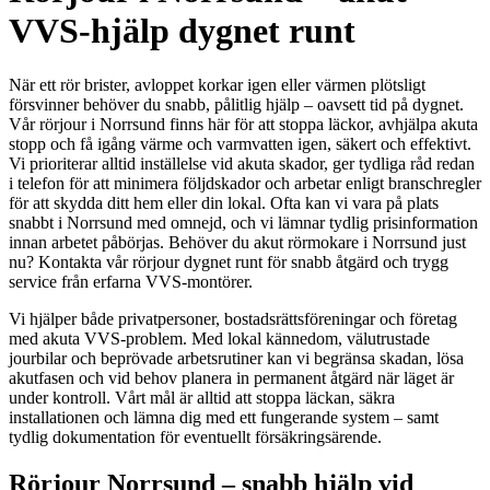
VVS-hjälp dygnet runt
När ett rör brister, avloppet korkar igen eller värmen plötsligt
försvinner behöver du snabb, pålitlig hjälp – oavsett tid på dygnet.
Vår rörjour i Norrsund finns här för att stoppa läckor, avhjälpa akuta
stopp och få igång värme och varmvatten igen, säkert och effektivt.
Vi prioriterar alltid inställelse vid akuta skador, ger tydliga råd redan
i telefon för att minimera följdskador och arbetar enligt branschregler
för att skydda ditt hem eller din lokal. Ofta kan vi vara på plats
snabbt i Norrsund med omnejd, och vi lämnar tydlig prisinformation
innan arbetet påbörjas. Behöver du akut rörmokare i Norrsund just
nu? Kontakta vår rörjour dygnet runt för snabb åtgärd och trygg
service från erfarna VVS-montörer.
Vi hjälper både privatpersoner, bostadsrättsföreningar och företag
med akuta VVS-problem. Med lokal kännedom, välutrustade
jourbilar och beprövade arbetsrutiner kan vi begränsa skadan, lösa
akutfasen och vid behov planera in permanent åtgärd när läget är
under kontroll. Vårt mål är alltid att stoppa läckan, säkra
installationen och lämna dig med ett fungerande system – samt
tydlig dokumentation för eventuellt försäkringsärende.
Rörjour Norrsund – snabb hjälp vid