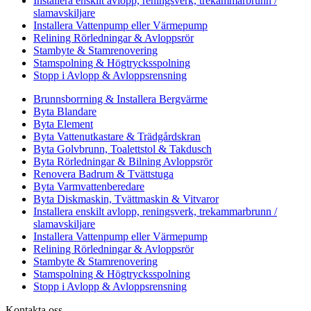
Installera enskilt avlopp, reningsverk, trekammarbrunn /
slamavskiljare
Installera Vattenpump eller Värmepump
Relining Rörledningar & Avloppsrör
Stambyte & Stamrenovering
Stamspolning & Högtrycksspolning
Stopp i Avlopp & Avloppsrensning
Brunnsborrning & Installera Bergvärme
Byta Blandare
Byta Element
Byta Vattenutkastare & Trädgårdskran
Byta Golvbrunn, Toalettstol & Takdusch
Byta Rörledningar & Bilning Avloppsrör
Renovera Badrum & Tvättstuga
Byta Varmvattenberedare
Byta Diskmaskin, Tvättmaskin & Vitvaror
Installera enskilt avlopp, reningsverk, trekammarbrunn /
slamavskiljare
Installera Vattenpump eller Värmepump
Relining Rörledningar & Avloppsrör
Stambyte & Stamrenovering
Stamspolning & Högtrycksspolning
Stopp i Avlopp & Avloppsrensning
Kontakta oss