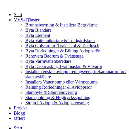
Skip
to
Start
content
VVS-Tjänster
Brunnsborrning & Installera Bergvärme
Byta Blandare
Byta Element
Byta Vattenutkastare & Trädgårdskran
Byta Golvbrunn, Toalettstol & Takdusch
Byta Rörledningar & Bilning Avloppsrör
Renovera Badrum & Tvättstuga
Byta Varmvattenberedare
Byta Diskmaskin, Tvättmaskin & Vitvaror
Installera enskilt avlopp, reningsverk, trekammarbrunn /
slamavskiljare
Installera Vattenpump eller Värmepump
Relining Rörledningar & Avloppsrör
Stambyte & Stamrenovering
Stamspolning & Högtrycksspolning
Stopp i Avlopp & Avloppsrensning
Projekt
Blogg
Offert
Start