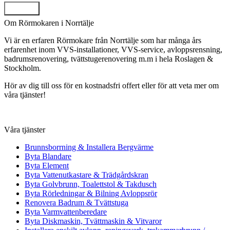
Skicka
Om Rörmokaren i Norrtälje
Vi är en erfaren Rörmokare från Norrtälje som har många års
erfarenhet inom VVS-installationer, VVS-service, avloppsrensning,
badrumsrenovering, tvättstugerenovering m.m i hela Roslagen &
Stockholm.
Hör av dig till oss för en kostnadsfri offert eller för att veta mer om
våra tjänster!
Våra tjänster
Brunnsborrning & Installera Bergvärme
Byta Blandare
Byta Element
Byta Vattenutkastare & Trädgårdskran
Byta Golvbrunn, Toalettstol & Takdusch
Byta Rörledningar & Bilning Avloppsrör
Renovera Badrum & Tvättstuga
Byta Varmvattenberedare
Byta Diskmaskin, Tvättmaskin & Vitvaror