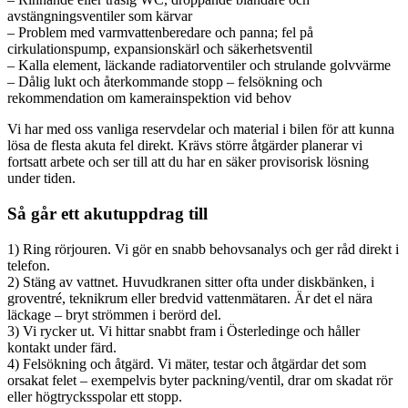
avstängningsventiler som kärvar
– Problem med varmvattenberedare och panna; fel på
cirkulationspump, expansionskärl och säkerhetsventil
– Kalla element, läckande radiatorventiler och strulande golvvärme
– Dålig lukt och återkommande stopp – felsökning och
rekommendation om kamerainspektion vid behov
Vi har med oss vanliga reservdelar och material i bilen för att kunna
lösa de flesta akuta fel direkt. Krävs större åtgärder planerar vi
fortsatt arbete och ser till att du har en säker provisorisk lösning
under tiden.
Så går ett akutuppdrag till
1) Ring rörjouren. Vi gör en snabb behovsanalys och ger råd direkt i
telefon.
2) Stäng av vattnet. Huvudkranen sitter ofta under diskbänken, i
groventré, teknikrum eller bredvid vattenmätaren. Är det el nära
läckage – bryt strömmen i berörd del.
3) Vi rycker ut. Vi hittar snabbt fram i Österledinge och håller
kontakt under färd.
4) Felsökning och åtgärd. Vi mäter, testar och åtgärdar det som
orsakat felet – exempelvis byter packning/ventil, drar om skadat rör
eller högtrycksspolar ett stopp.