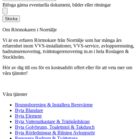
Bifoga gärna eventuella dokument, bilder eller ritningar
Skicka
Om Rörmokaren i Norrtälje
Vi är en erfaren Rörmokare från Norrtälje som har många års
erfarenhet inom VVS-installationer, VVS-service, avloppsrensning,
badrumsrenovering, tvättstugerenovering m.m i hela Roslagen &
Stockholm.
Hör av dig till oss för en kostnadsfri offert eller för att veta mer om
våra tjänster!
Våra tjänster
Brunnsborrning & Installera Bergvärme
Byta Blandare
Byta Element
Byta Vattenutkastare & Trädgårdskran
Byta Golvbrunn, Toalettstol & Takdusch
Byta Rörledningar & Bilning Avloppsrör
Renovera Badrum & Tvättstuga