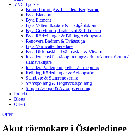
VVS-Tjänster
Brunnsborrning & Installera Bergvärme
Byta Blandare
Byta Element
Byta Vattenutkastare & Trädgårdskran
Byta Golvbrunn, Toalettstol & Takdusch
Byta Rörledningar & Bilning Avloppsrör
Renovera Badrum & Tvättstuga
Byta Varmvattenberedare
Byta Diskmaskin, Tvättmaskin & Vitvaror
Installera enskilt avlopp, reningsverk, trekammarbrunn /
slamavskiljare
Installera Vattenpump eller Värmepump
Relining Rörledningar & Avloppsrör
Stambyte & Stamrenovering
Stamspolning & Högtrycksspolning
Stopp i Avlopp & Avloppsrensning
Projekt
Blogg
Offert
Offert
Akut rörmokare i Österledinge