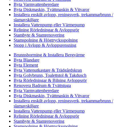
Byta Varmvattenberedare
Byta Diskmaskin, Tvättmaskin & Vitvaror
Installera enskilt avlopp, reningsverk, trekammarbrunn /
slamavskiljare
Installera Vattenpump eller Värmepump
Relining Rörledningar & Avloppsrör
Stambyte & Stamrenovering
Stamspolning & Högtrycksspolning
Stopp i Avlopp & Avloppsrensning
Brunnsborrning & Installera Bergvärme
Byta Blandare
Byta Element
Byta Vattenutkastare & Trädgårdskran
Byta Golvbrunn, Toalettstol & Takdusch
Byta Rörledningar & Bilning Avloppsrör
Renovera Badrum & Tvättstuga
Byta Varmvattenberedare
Byta Diskmaskin, Tvättmaskin & Vitvaror
Installera enskilt avlopp, reningsverk, trekammarbrunn /
slamavskiljare
Installera Vattenpump eller Värmepump
Relining Rörledningar & Avloppsrör
Stambyte & Stamrenovering
Stamspolning & Högtrycksspolning