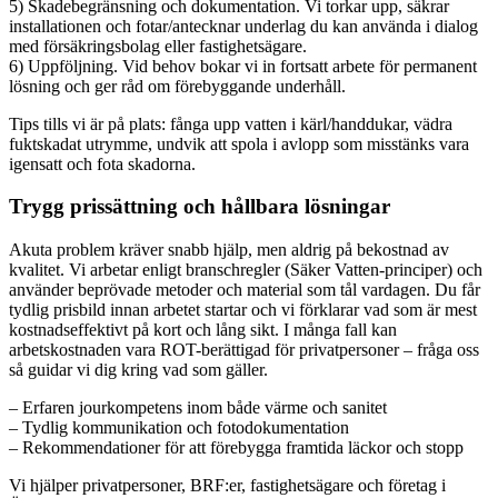
5) Skadebegränsning och dokumentation. Vi torkar upp, säkrar
installationen och fotar/antecknar underlag du kan använda i dialog
med försäkringsbolag eller fastighetsägare.
6) Uppföljning. Vid behov bokar vi in fortsatt arbete för permanent
lösning och ger råd om förebyggande underhåll.
Tips tills vi är på plats: fånga upp vatten i kärl/handdukar, vädra
fuktskadat utrymme, undvik att spola i avlopp som misstänks vara
igensatt och fota skadorna.
Trygg prissättning och hållbara lösningar
Akuta problem kräver snabb hjälp, men aldrig på bekostnad av
kvalitet. Vi arbetar enligt branschregler (Säker Vatten-principer) och
använder beprövade metoder och material som tål vardagen. Du får
tydlig prisbild innan arbetet startar och vi förklarar vad som är mest
kostnadseffektivt på kort och lång sikt. I många fall kan
arbetskostnaden vara ROT-berättigad för privatpersoner – fråga oss
så guidar vi dig kring vad som gäller.
– Erfaren jourkompetens inom både värme och sanitet
– Tydlig kommunikation och fotodokumentation
– Rekommendationer för att förebygga framtida läckor och stopp
Vi hjälper privatpersoner, BRF:er, fastighetsägare och företag i