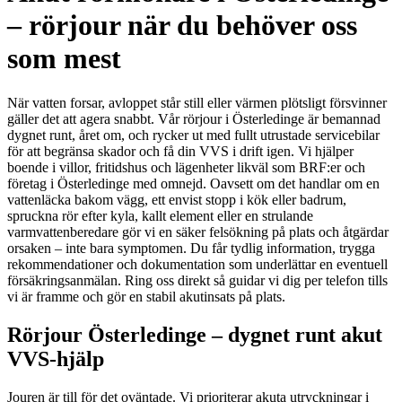
– rörjour när du behöver oss
som mest
När vatten forsar, avloppet står still eller värmen plötsligt försvinner
gäller det att agera snabbt. Vår rörjour i Österledinge är bemannad
dygnet runt, året om, och rycker ut med fullt utrustade servicebilar
för att begränsa skador och få din VVS i drift igen. Vi hjälper
boende i villor, fritidshus och lägenheter likväl som BRF:er och
företag i Österledinge med omnejd. Oavsett om det handlar om en
vattenläcka bakom vägg, ett envist stopp i kök eller badrum,
spruckna rör efter kyla, kallt element eller en strulande
varmvattenberedare gör vi en säker felsökning på plats och åtgärdar
orsaken – inte bara symptomen. Du får tydlig information, trygga
rekommendationer och dokumentation som underlättar en eventuell
försäkringsanmälan. Ring oss direkt så guidar vi dig per telefon tills
vi är framme och gör en stabil akutinsats på plats.
Rörjour Österledinge – dygnet runt akut
VVS-hjälp
Jouren är till för det oväntade. Vi prioriterar akuta utryckningar i