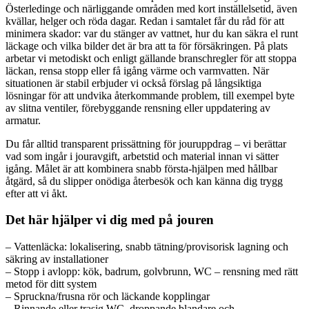
Österledinge och närliggande områden med kort inställelsetid, även
kvällar, helger och röda dagar. Redan i samtalet får du råd för att
minimera skador: var du stänger av vattnet, hur du kan säkra el runt
läckage och vilka bilder det är bra att ta för försäkringen. På plats
arbetar vi metodiskt och enligt gällande branschregler för att stoppa
läckan, rensa stopp eller få igång värme och varmvatten. När
situationen är stabil erbjuder vi också förslag på långsiktiga
lösningar för att undvika återkommande problem, till exempel byte
av slitna ventiler, förebyggande rensning eller uppdatering av
armatur.
Du får alltid transparent prissättning för jouruppdrag – vi berättar
vad som ingår i jouravgift, arbetstid och material innan vi sätter
igång. Målet är att kombinera snabb första-hjälpen med hållbar
åtgärd, så du slipper onödiga återbesök och kan känna dig trygg
efter att vi åkt.
Det här hjälper vi dig med på jouren
– Vattenläcka: lokalisering, snabb tätning/provisorisk lagning och
säkring av installationer
– Stopp i avlopp: kök, badrum, golvbrunn, WC – rensning med rätt
metod för ditt system
– Spruckna/frusna rör och läckande kopplingar
– Rinnande eller trasig WC, droppande blandare och