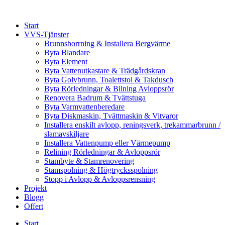
Skip
to
Start
content
VVS-Tjänster
Brunnsborrning & Installera Bergvärme
Byta Blandare
Byta Element
Byta Vattenutkastare & Trädgårdskran
Byta Golvbrunn, Toalettstol & Takdusch
Byta Rörledningar & Bilning Avloppsrör
Renovera Badrum & Tvättstuga
Byta Varmvattenberedare
Byta Diskmaskin, Tvättmaskin & Vitvaror
Installera enskilt avlopp, reningsverk, trekammarbrunn /
slamavskiljare
Installera Vattenpump eller Värmepump
Relining Rörledningar & Avloppsrör
Stambyte & Stamrenovering
Stamspolning & Högtrycksspolning
Stopp i Avlopp & Avloppsrensning
Projekt
Blogg
Offert
Start