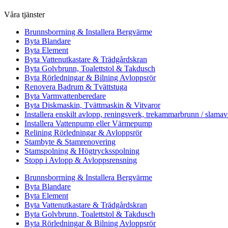
Våra tjänster
Brunnsborrning & Installera Bergvärme
Byta Blandare
Byta Element
Byta Vattenutkastare & Trädgårdskran
Byta Golvbrunn, Toalettstol & Takdusch
Byta Rörledningar & Bilning Avloppsrör
Renovera Badrum & Tvättstuga
Byta Varmvattenberedare
Byta Diskmaskin, Tvättmaskin & Vitvaror
Installera enskilt avlopp, reningsverk, trekammarbrunn / slamav
Installera Vattenpump eller Värmepump
Relining Rörledningar & Avloppsrör
Stambyte & Stamrenovering
Stamspolning & Högtrycksspolning
Stopp i Avlopp & Avloppsrensning
Brunnsborrning & Installera Bergvärme
Byta Blandare
Byta Element
Byta Vattenutkastare & Trädgårdskran
Byta Golvbrunn, Toalettstol & Takdusch
Byta Rörledningar & Bilning Avloppsrör