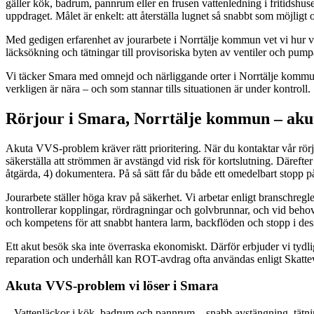
gäller kök, badrum, pannrum eller en frusen vattenledning i fritidshu
uppdraget. Målet är enkelt: att återställa lugnet så snabbt som möjligt
Med gedigen erfarenhet av jourarbete i Norrtälje kommun vet vi hur vik
läcksökning och tätningar till provisoriska byten av ventiler och pum
Vi täcker Smara med omnejd och närliggande orter i Norrtälje kommun. 
verkligen är nära – och som stannar tills situationen är under kontroll.
Rörjour i Smara, Norrtälje kommun – aku
Akuta VVS-problem kräver rätt prioritering. När du kontaktar vår rörjou
säkerställa att strömmen är avstängd vid risk för kortslutning. Därefter 
åtgärda, 4) dokumentera. På så sätt får du både ett omedelbart stopp p
Jourarbete ställer höga krav på säkerhet. Vi arbetar enligt branschreg
kontrollerar kopplingar, rördragningar och golvbrunnar, och vid behov
och kompetens för att snabbt hantera larm, backflöden och stopp i de
Ett akut besök ska inte överraska ekonomiskt. Därför erbjuder vi tydlig
reparation och underhåll kan ROT-avdrag ofta användas enligt Skattev
Akuta VVS-problem vi löser i Smara
– Vattenläckor i kök, badrum och pannrum – snabb avstängning, tätn