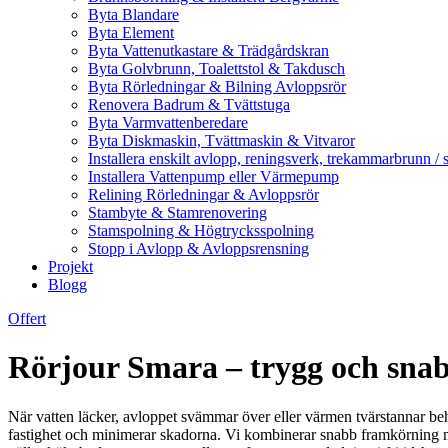
Byta Blandare
Byta Element
Byta Vattenutkastare & Trädgårdskran
Byta Golvbrunn, Toalettstol & Takdusch
Byta Rörledningar & Bilning Avloppsrör
Renovera Badrum & Tvättstuga
Byta Varmvattenberedare
Byta Diskmaskin, Tvättmaskin & Vitvaror
Installera enskilt avlopp, reningsverk, trekammarbrunn / 
Installera Vattenpump eller Värmepump
Relining Rörledningar & Avloppsrör
Stambyte & Stamrenovering
Stamspolning & Högtrycksspolning
Stopp i Avlopp & Avloppsrensning
Projekt
Blogg
Offert
Rörjour Smara – trygg och sna
När vatten läcker, avloppet svämmar över eller värmen tvärstannar be
fastighet och minimerar skadorna. Vi kombinerar snabb framkörning med