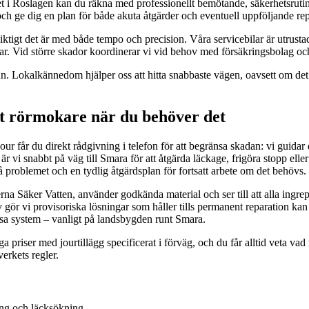
set i Roslagen kan du räkna med professionellt bemötande, säkerhetsrut
 och ge dig en plan för både akuta åtgärder och eventuell uppföljande rep
tigt det är med både tempo och precision. Våra servicebilar är utrustad
par. Vid större skador koordinerar vi vid behov med försäkringsbolag oc
Lokalkännedom hjälper oss att hitta snabbaste vägen, oavsett om det är 
t rörmokare när du behöver det
r får du direkt rådgivning i telefon för att begränsa skadan: vi guidar 
är vi snabbt på väg till Smara för att åtgärda läckage, frigöra stopp elle
å problemet och en tydlig åtgärdsplan för fortsatt arbete om det behövs.
lerna Säker Vatten, använder godkända material och ser till att alla ing
 gör vi provisoriska lösningar som håller tills permanent reparation kan
ssa system – vanligt på landsbygden runt Smara.
a priser med jourtillägg specificerat i förväg, och du får alltid veta va
erkets regler.
ing och läcksökning