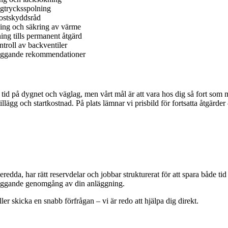
ögtrycksspolning
rostskyddsråd
ing och säkring av värme
ing tills permanent åtgärd
troll av backventiler
byggande rekommendationer
tid på dygnet och väglag, men vårt mål är att vara hos dig så fort som 
gg och startkostnad. På plats lämnar vi prisbild för fortsatta åtgärder 
redda, har rätt reservdelar och jobbar strukturerat för att spara både ti
ebyggande genomgång av din anläggning.
r skicka en snabb förfrågan – vi är redo att hjälpa dig direkt.