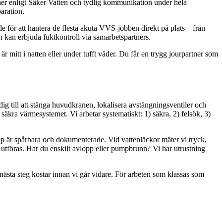
iner enligt Säker Vatten och tydlig kommunikation under hela
aration.
e för att hantera de flesta akuta VVS-jobben direkt på plats – från
h kan erbjuda fuktkontroll via samarbetspartners.
mitt i natten eller under tufft väder. Du får en trygg jourpartner som
dig till att stänga huvudkranen, lokalisera avstängningsventiler och
r säkra värmesystemet. Vi arbetar systematiskt: 1) säkra, 2) felsök, 3)
repp är spårbara och dokumenterade. Vid vattenläckor mäter vi tryck,
 utföras. Har du enskilt avlopp eller pumpbrunn? Vi har utrustning
d nästa steg kostar innan vi går vidare. För arbeten som klassas som