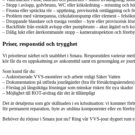
– Stopp i avlopp, golvbrunn, WC eller köksledning – rensning och h
– Frusna eller spräckta rör – upptining, provisorisk omläggning och f
– Problem med värmepanna, cirkulationspump eller element – felsökn
– Droppande blandare och trasiga ventiler – byte eller provisorisk lösn
– Backflöde från enskilt avlopp eller pumpbrunn – akut åtgärd och kon
– Dålig lukt eller återkommande stopp – kamerainspektion och före
Priser, responstid och trygghet
Vi prioriterar närhet och snabbhet i Smara. Responstiden varierar med 
kör får du en uppskattning av ankomsttid samt en genomgång av jourtillä
Som kund får du:
– Auktoriserade VVS-montörer och arbete enligt Säker Vatten
– Dokumentation på utförda jouråtgärder (bra för försäkringsärenden)
– Förslag på långsiktiga lösningar som minskar risken för nya skador
– Möjlighet till ROT-avdrag där det är tillämpligt
Det är detaljerna som gör skillnaden i en krissituation: vi kommer förbe
för permanent reparation, byte av utslitna komponenter eller en för
Behöver du rörjour i Smara just nu? Ring vår VVS-jour dygnet runt elle