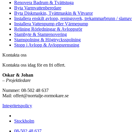
Renovera Badrum & Tvättstuga
Byta Varmvattenberedare
Byta Diskmaskin, Tvättmaskin & Vitvaror
Installera enskilt avlopp, reningsverk, trekammarbrunn / slamav
Installera Vattenpump eller Värmepump
Relining Rörledningar & Avloppsrör
Stambyte & Stamrenovering
Stamspolning & Högtrycksspolning
Stopp i Avlopp & Avloppsrensning
Kontakta oss
Kontakta oss idag för en fri offert.
Oskar & Johan
–
Projektledare
Nummer: 08-502 48 637
Mail: offert@norrtalje-rormokare.se
Integritetspolicy
Vi utför arbeten i hela
Stockholm
08-502 48 637