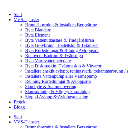
Skip
to
Start
content
VVS-Tjänster
Brunnsborrning & Installera Bergvärme
Byta Blandare
Byta Element
Byta Vattenutkastare & Trädgårdskran
Byta Golvbrunn, Toalettstol & Takdusch
Byta Rörledningar & Bilning Avloppsrör
Renovera Badrum & Tvättstuga
Byta Varmvattenberedare
Byta Diskmaskin, Tvättmaskin & Vitvaror
Installera enskilt avlopp, reningsverk, trekammarbrunn / 
Installera Vattenpump eller Värmepump
Relining Rörledningar & Avloppsrör
Stambyte & Stamrenovering
Stamspolning & Högtrycksspolning
Stopp i Avlopp & Avloppsrensning
Projekt
Blogg
Start
VVS-Tjänster
Brunnsborrning & Installera Bergvärme