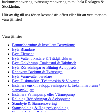
badrumsrenovering, tvättstugerenovering m.m i hela Roslagen &
Stockholm.
Hör av dig till oss för en kostnadsfri offert eller för att veta mer om
våra tjänster!
Våra tjänster
Brunnsborrning & Installera Bergvärme
Byta Blandare
Byta Element
Byta Vattenutkastare & Trädgårdskran
Byta Golvbrunn, Toalettstol & Takdusch
Byta Rörledningar & Bilning Avloppsrör
Renovera Badrum & Tvättstuga
Byta Varmvattenberedare
Byta Diskmaskin, Tvättmaskin & Vitvaror
Installera enskilt avlopp, reningsverk, trekammarbrunn /
slamavskiljare
Installera Vattenpump eller Värmepump
Relining Rörledningar & Avloppsrör
Stambyte & Stamrenovering
Stamspolning & Högtrycksspolning