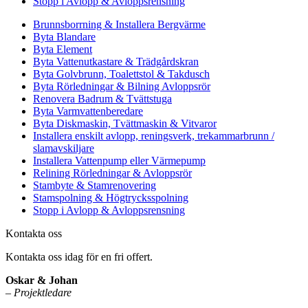
Stopp i Avlopp & Avloppsrensning
Brunnsborrning & Installera Bergvärme
Byta Blandare
Byta Element
Byta Vattenutkastare & Trädgårdskran
Byta Golvbrunn, Toalettstol & Takdusch
Byta Rörledningar & Bilning Avloppsrör
Renovera Badrum & Tvättstuga
Byta Varmvattenberedare
Byta Diskmaskin, Tvättmaskin & Vitvaror
Installera enskilt avlopp, reningsverk, trekammarbrunn /
slamavskiljare
Installera Vattenpump eller Värmepump
Relining Rörledningar & Avloppsrör
Stambyte & Stamrenovering
Stamspolning & Högtrycksspolning
Stopp i Avlopp & Avloppsrensning
Kontakta oss
Kontakta oss idag för en fri offert.
Oskar & Johan
–
Projektledare