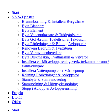
Skip
to
Start
content
VVS-Tjänster
Brunnsborrning & Installera Bergvärme
Byta Blandare
Byta Element
Byta Vattenutkastare & Trädgårdskran
Byta Golvbrunn, Toalettstol & Takdusch
Byta Rörledningar & Bilning Avloppsrör
Renovera Badrum & Tvättstuga
Byta Varmvattenberedare
Byta Diskmaskin, Tvättmaskin & Vitvaror
Installera enskilt avlopp, reningsverk, trekammarbrunn /
slamavskiljare
Installera Vattenpump eller Värmepump
Relining Rörledningar & Avloppsrör
Stambyte & Stamrenovering
Stamspolning & Högtrycksspolning
Stopp i Avlopp & Avloppsrensning
Projekt
Blogg
Offert
Start