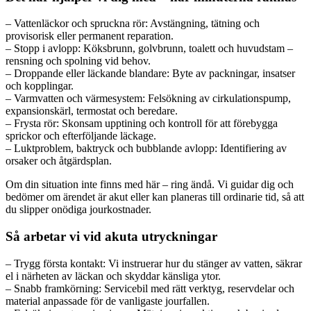
– Vattenläckor och spruckna rör: Avstängning, tätning och
provisorisk eller permanent reparation.
– Stopp i avlopp: Köksbrunn, golvbrunn, toalett och huvudstam –
rensning och spolning vid behov.
– Droppande eller läckande blandare: Byte av packningar, insatser
och kopplingar.
– Varmvatten och värmesystem: Felsökning av cirkulationspump,
expansionskärl, termostat och beredare.
– Frysta rör: Skonsam upptining och kontroll för att förebygga
sprickor och efterföljande läckage.
– Luktproblem, baktryck och bubblande avlopp: Identifiering av
orsaker och åtgärdsplan.
Om din situation inte finns med här – ring ändå. Vi guidar dig och
bedömer om ärendet är akut eller kan planeras till ordinarie tid, så att
du slipper onödiga jourkostnader.
Så arbetar vi vid akuta utryckningar
– Trygg första kontakt: Vi instruerar hur du stänger av vatten, säkrar
el i närheten av läckan och skyddar känsliga ytor.
– Snabb framkörning: Servicebil med rätt verktyg, reservdelar och
material anpassade för de vanligaste jourfallen.