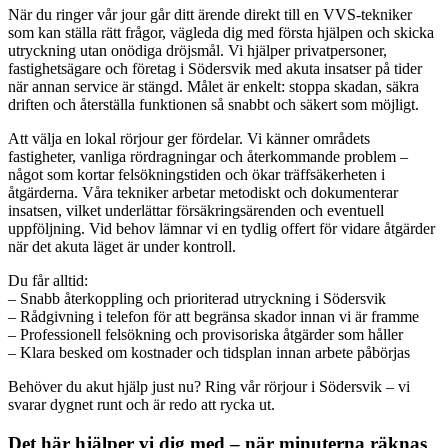
När du ringer vår jour går ditt ärende direkt till en VVS-tekniker
som kan ställa rätt frågor, vägleda dig med första hjälpen och skicka
utryckning utan onödiga dröjsmål. Vi hjälper privatpersoner,
fastighetsägare och företag i Södersvik med akuta insatser på tider
när annan service är stängd. Målet är enkelt: stoppa skadan, säkra
driften och återställa funktionen så snabbt och säkert som möjligt.
Att välja en lokal rörjour ger fördelar. Vi känner områdets
fastigheter, vanliga rördragningar och återkommande problem –
något som kortar felsökningstiden och ökar träffsäkerheten i
åtgärderna. Våra tekniker arbetar metodiskt och dokumenterar
insatsen, vilket underlättar försäkringsärenden och eventuell
uppföljning. Vid behov lämnar vi en tydlig offert för vidare åtgärder
när det akuta läget är under kontroll.
Du får alltid:
– Snabb återkoppling och prioriterad utryckning i Södersvik
– Rådgivning i telefon för att begränsa skador innan vi är framme
– Professionell felsökning och provisoriska åtgärder som håller
– Klara besked om kostnader och tidsplan innan arbete påbörjas
Behöver du akut hjälp just nu? Ring vår rörjour i Södersvik – vi
svarar dygnet runt och är redo att rycka ut.
Det här hjälper vi dig med – när minuterna räknas