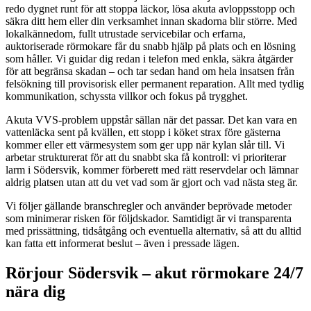
redo dygnet runt för att stoppa läckor, lösa akuta avloppsstopp och
säkra ditt hem eller din verksamhet innan skadorna blir större. Med
lokalkännedom, fullt utrustade servicebilar och erfarna,
auktoriserade rörmokare får du snabb hjälp på plats och en lösning
som håller. Vi guidar dig redan i telefon med enkla, säkra åtgärder
för att begränsa skadan – och tar sedan hand om hela insatsen från
felsökning till provisorisk eller permanent reparation. Allt med tydlig
kommunikation, schyssta villkor och fokus på trygghet.
Akuta VVS-problem uppstår sällan när det passar. Det kan vara en
vattenläcka sent på kvällen, ett stopp i köket strax före gästerna
kommer eller ett värmesystem som ger upp när kylan slår till. Vi
arbetar strukturerat för att du snabbt ska få kontroll: vi prioriterar
larm i Södersvik, kommer förberett med rätt reservdelar och lämnar
aldrig platsen utan att du vet vad som är gjort och vad nästa steg är.
Vi följer gällande branschregler och använder beprövade metoder
som minimerar risken för följdskador. Samtidigt är vi transparenta
med prissättning, tidsåtgång och eventuella alternativ, så att du alltid
kan fatta ett informerat beslut – även i pressade lägen.
Rörjour Södersvik – akut rörmokare 24/7
nära dig