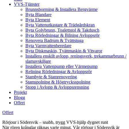
VVS-Tjänster
Brunnsborrning & Installera Bergvärme
Byta Blandare
Byta Element
Byta Vattenutkastare & Trädgårdskran
Byta Golvbrunn, Toalettstol & Takdusch
Byta Rörledningar & Bilning Avloppsrör
Renovera Badrum & Tvättstuga
Byta Varmvattenberedare
Byta Diskmaskin, Tvättmaskin & Vitvaror
Installera enskilt avlopp, reningsverk, trekammarbrunn /
slamavskiljare
Installera Vattenpump eller Värmepump
Relining Rörledningar & Avloppsrör
Stambyte & Stamrenovering
Stamspolning & Högtrycksspolning
Stopp i Avlopp & Avloppsrensning
Projekt
Blogg
Offert
Offert
Rörjour i Södersvik – snabb, trygg VVS-hjälp dygnet runt
När rören krånglar räknas varje minut. Vår rörjour i Södersvik är