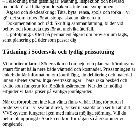
– Felsökning utan gissningar: Mätning, inspektion och bevisad
metodik för att hitta grundorsaken – inte bara symptomen.
– Åtgärd och skadesäkring: Täta, byta, rensa, spola och torka – vi
gör det som krävs för att stoppa skadan här och nu.
– Dokumentation och råd: Skriftlig sammanfattning, bilder vid
behov och konkreta tips för att undvika återfall.
– Uppföljning: Offert på permanent åtgärd om provisorium lagts,
samt planering på tider som passar dig.
Täckning i Södersvik och tydlig prissättning
Vi prioriterar larm i Södersvik med omnejd och planerar körningarna
smart för att hålla nere både väntetid och kostnader. Prissättningen är
enkel: du får information om jourtillägg, timdebitering och material
innan arbetet startar. Inga överraskningar – bara raka besked och
kvitto som fungerar för försäkringsärenden. När det är möjligt
erbjuder vi fasta priser på vanliga jouråtgärder.
När ett rörproblem inte kan vänta finns vi här. Ring rörjouren i
Södersvik nu – vi svarar direkt, rycker ut snabbt och ser till att ditt
VVS-system fungerar igen med minsta möjliga störning. Vill du
hellre bli uppringd? Skicka en kort förfrågan så återkommer vi
omgående.