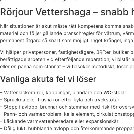
Rörjour Vettershaga – snabb 
När situationen är akut måste rätt kompetens komma snabbt
material och följer gällande branschregler för våtrum, värm
permanent åtgärd så snart som möjligt. Inget krångel, inga 
Vi hjälper privatpersoner, fastighetsägare, BRF:er, buti
berättigade arbeten vid efterföljande reparation; vi bistå
eller en panna som stannat – vi felsöker metodiskt, löser p
Vanliga akuta fel vi löser
– Vattenläckor i rör, kopplingar, blandare och WC-stolar
– Spruckna eller frusna rör efter kyla och tryckstötar
– Stopp i avlopp, brunnar och stammar med risk för övers
– Pann- och värmeproblem: kalla element, cirkulationsstop
– Läckande varmvattenberedare eller expansionskärl
– Dålig lukt, bubblande avlopp och återkommande proppa