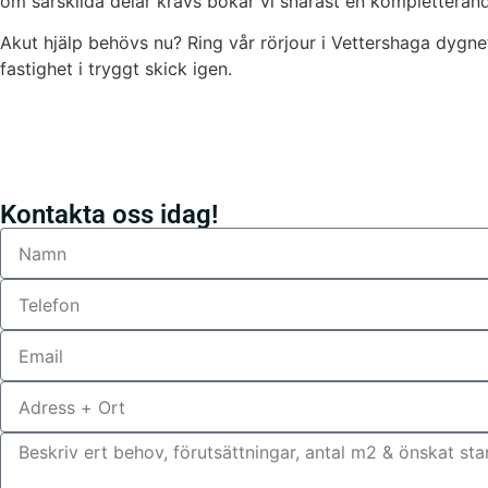
om särskilda delar krävs bokar vi snarast en kompletterand
Akut hjälp behövs nu? Ring vår rörjour i Vettershaga dygnet 
fastighet i tryggt skick igen.
Kontakta oss idag!