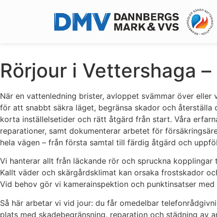
Rörjour i Vettershaga 
När en vattenledning brister, avloppet svämmar över eller vä
för att snabbt säkra läget, begränsa skador och återställ
korta inställelsetider och rätt åtgärd från start. Våra erf
reparationer, samt dokumenterar arbetet för försäkringsären
hela vägen – från första samtal till färdig åtgärd och uppfö
Vi hanterar allt från läckande rör och spruckna kopplingar
Kallt väder och skärgårdsklimat kan orsaka frostskador och 
Vid behov gör vi kamerainspektion och punktinsatser med r
Så här arbetar vi vid jour: du får omedelbar telefonrådgivn
plats med skadebegränsning, reparation och städning av ar