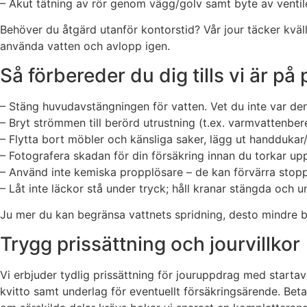
– Akut tätning av rör genom vägg/golv samt byte av venti
Behöver du åtgärd utanför kontorstid? Vår jour täcker kväll
använda vatten och avlopp igen.
Så förbereder du dig tills vi är på 
– Stäng huvudavstängningen för vatten. Vet du inte var den 
– Bryt strömmen till berörd utrustning (t.ex. varmvattenbe
– Flytta bort möbler och känsliga saker, lägg ut handdukar/
– Fotografera skadan för din försäkring innan du torkar up
– Använd inte kemiska propplösare – de kan förvärra stopp
– Låt inte läckor stå under tryck; håll kranar stängda och un
Ju mer du kan begränsa vattnets spridning, desto mindre b
Trygg prissättning och jourvillkor
Vi erbjuder tydlig prissättning för jouruppdrag med start
kvitto samt underlag för eventuellt försäkringsärende. Beta