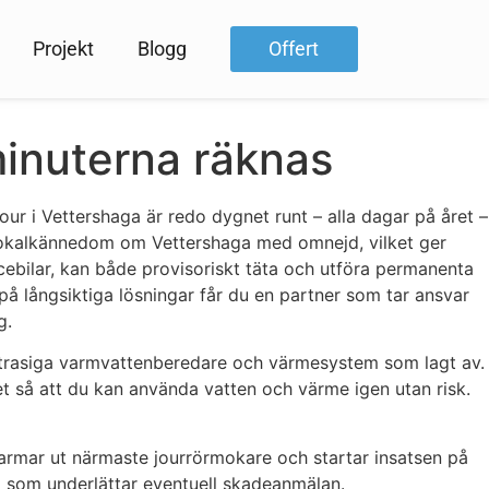
Projekt
Blogg
Offert
minuterna räknas
our i Vettershaga är redo dygnet runt – alla dagar på året –
d lokalkännedom om Vettershaga med omnejd, vilket ger
vicebilar, kan både provisoriskt täta och utföra permanenta
på långsiktiga lösningar får du en partner som tar ansvar
g.
r, trasiga varmvattenberedare och värmesystem som lagt av.
et så att du kan använda vatten och värme igen utan risk.
i larmar ut närmaste jourrörmokare och startar insatsen på
g som underlättar eventuell skadeanmälan.