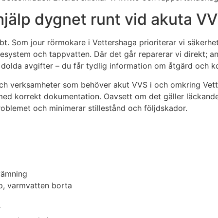
hjälp dygnet runt vid akuta 
. Som jour rörmokare i Vettershaga prioriterar vi säkerhet
esystem och tappvatten. Där det går reparerar vi direkt; an
dolda avgifter – du får tydlig information om åtgärd och ko
ker och verksamheter som behöver akut VVS i och omkring V
r med korrekt dokumentation. Oavsett om det gäller läckande
roblemet och minimerar stillestånd och följdskador.
vämning
p, varmvatten borta
r