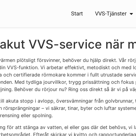
Start
VVS-Tjänster
– akut VVS-service när 
rmen plötsligt försvinner, behöver du hjälp direkt. Vår rörj
a din VVS-funktion. Vi arbetar effektivt, metodiskt och me
arna och certifierade rörmokare kommer i fullt utrustade ser
den. Med tydliga jourvillkor, trygg prissättning och fokus 
ljning. Behöver du rörjour nu? Ring oss direkt så är vi på vä
 till akuta stopp i avlopp, översvämningar från golvbrunna
rörsprängningar – vi säkrar, tinar, byter och luftar system
ensning eller spolning.
ing för att stänga av vatten, el eller gas där det behövs, v
betsområdet. Efteråt skickar vi kvitto och rapportunderla