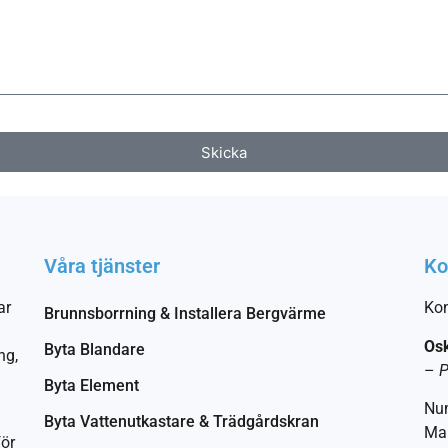
Skicka
Våra tjänster
Ko
ar
Kon
Brunnsborrning & Installera Bergvärme
Os
Byta Blandare
ng,
–
P
Byta Element
Nu
Byta Vattenutkastare & Trädgårdskran
Mai
för