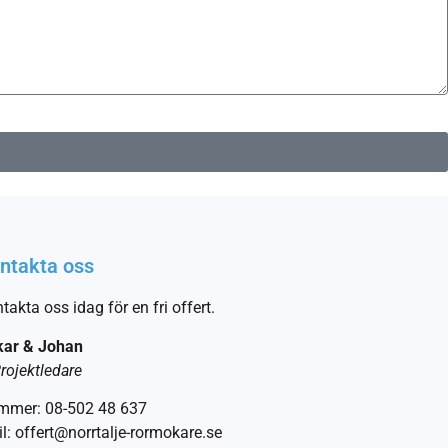
ntakta oss
takta oss idag för en fri offert.
kar & Johan
rojektledare
mmer: 08-502 48 637
l: offert@norrtalje-rormokare.se